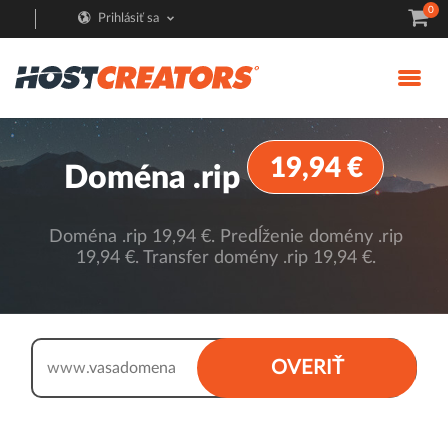
0
Prihlásiť sa
19,94 €
Doména .rip
Doména .rip 19,94 €. Predĺženie domény .rip
19,94 €. Transfer domény .rip 19,94 €.
.rip
OVERIŤ
www.