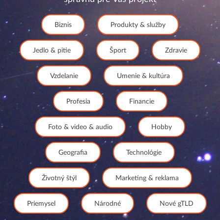
Biznis
Produkty & služby
Jedlo & pitie
Šport
Zdravie
Vzdelanie
Umenie & kultúra
Profesia
Financie
Foto & video & audio
Hobby
Geografia
Technológie
Životný štýl
Marketing & reklama
Priemysel
Národné
Nové gTLD