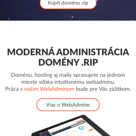
Kúpiť doménu .rip
MODERNÁ ADMINISTRÁCIA
DOMÉNY .RIP
Doménu, hosting aj maily spravujete na jednom
mieste vďaka intuitívnemu webadminu.
Práca s
našim WebAdminom
bude pre Vás zážitkom.
Viac o WebAdmine