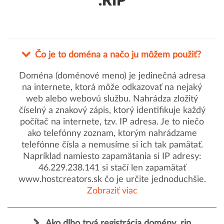
.RIP
Čo je to doména a načo ju môžem použiť?
Doména (doménové meno) je jedinečná adresa
na internete, ktorá môže odkazovať na nejaký
web alebo webovú službu. Nahrádza zložitý
číselný a znakový zápis, ktorý identifikuje každý
počítač na internete, tzv. IP adresa. Je to niečo
ako telefónny zoznam, ktorým nahrádzame
telefónne čísla a nemusíme si ich tak pamätať.
Napríklad namiesto zapamätania si IP adresy:
46.229.238.141 si stačí len zapamätať
www.hostcreators.sk čo je určite jednoduchšie.
Zobraziť viac
Ako dlho trvá registrácia domény .rip