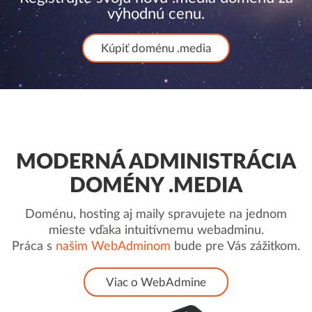
výhodnú cenu.
Kúpiť doménu .media
MODERNÁ ADMINISTRÁCIA
DOMÉNY .MEDIA
Doménu, hosting aj maily spravujete na jednom
mieste vďaka intuitívnemu webadminu.
Práca s
našim WebAdminom
bude pre Vás zážitkom.
Viac o WebAdmine