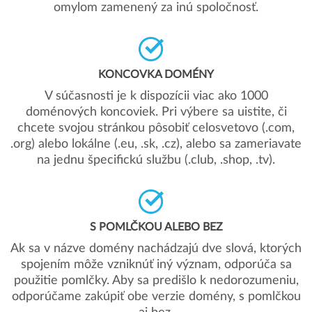
omylom zamenený za inú spoločnosť.
KONCOVKA DOMÉNY
V súčasnosti je k dispozícii viac ako 1000
doménových koncoviek. Pri výbere sa uistite, či
chcete svojou stránkou pôsobiť celosvetovo (.com,
.org) alebo lokálne (.eu, .sk, .cz), alebo sa zameriavate
na jednu špecifickú službu (.club, .shop, .tv).
S POMLČKOU ALEBO BEZ
Ak sa v názve domény nachádzajú dve slová, ktorých
spojením môže vzniknúť iný význam, odporúča sa
použitie pomlčky. Aby sa predišlo k nedorozumeniu,
odporúčame zakúpiť obe verzie domény, s pomlčkou