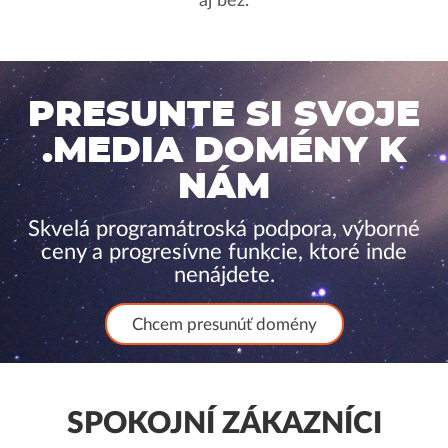
aj bez.
PRESUNTE SI SVOJE
.MEDIA DOMÉNY K
NÁM
Skvelá programátroská podpora, výborné
ceny a progresívne funkcie, ktoré inde
nenájdete.
Chcem presunúť domény
SPOKOJNÍ ZÁKAZNÍCI