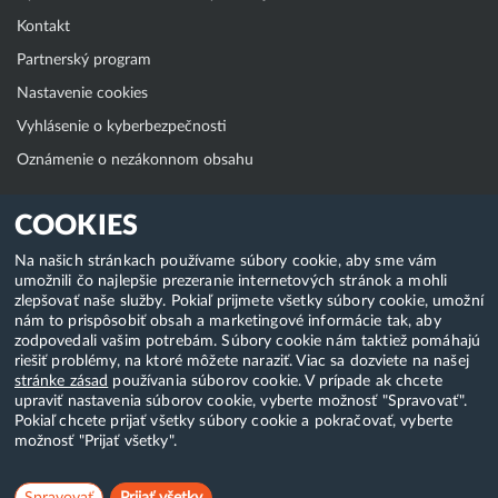
Kontakt
Partnerský program
Nastavenie cookies
Vyhlásenie o kyberbezpečnosti
Oznámenie o nezákonnom obsahu
Klientská zóna
COOKIES
WebAdmin
Na našich stránkach používame súbory cookie, aby sme vám
umožnili čo najlepšie prezeranie internetových stránok a mohli
WebMail
zlepšovať naše služby. Pokiaľ prijmete všetky súbory cookie, umožní
Zmena hesla (E-mail, FTP, SSH)
nám to prispôsobiť obsah a marketingové informácie tak, aby
zodpovedali vašim potrebám. Súbory cookie nám taktiež pomáhajú
Webhosting
riešiť problémy, na ktoré môžete naraziť. Viac sa dozviete na našej
stránke zásad
používania súborov cookie. V prípade ak chcete
Domény
upraviť nastavenia súborov cookie, vyberte možnosť "Spravovať".
Pokiaľ chcete prijať všetky súbory cookie a pokračovať, vyberte
možnosť "Prijať všetky".
Copyright & 2018-2026 HostCreators. Všetky práva vyhradené