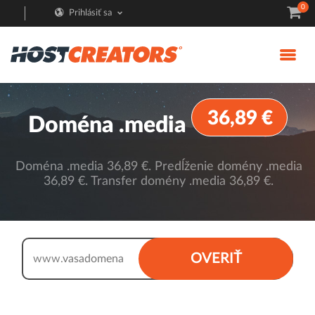
0
Prihlásiť sa
36,89 €
Doména .media
Doména .media 36,89 €. Predĺženie domény .media
36,89 €. Transfer domény .media 36,89 €.
.media
OVERIŤ
www.