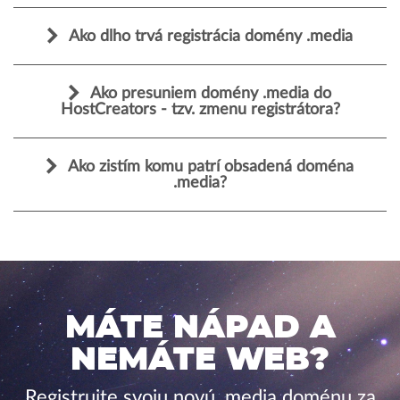
Ako dlho trvá registrácia domény .media
Ako presuniem domény .media do
HostCreators - tzv. zmenu registrátora?
Ako zistím komu patrí obsadená doména
.media?
MÁTE NÁPAD A
NEMÁTE WEB?
Registrujte svoju novú .media doménu za