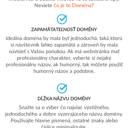
Neviete
čo je to Doména
?
ZAPAMÄTATEĽNOSŤ DOMÉNY
Ideálna doména by mala byť jednoduchá, taká ktorú
si návštevník ľahko zapamätá a zároveň by mala
súvisieť s Vašou ponukou. Ak má webstránka mať
profesionálny charakter, vyberte si nejaký
profesionálny názov, ak humorný, tak môžete použiť
humorný názov a podobne.
DĹŽKA NÁZVU DOMÉNY
Snažte sa o výber čo najviac výstižného,
jednoduchého a dobre vyzerajúceho názvu domény.
Používajte hlavne písmená, ostatné znaky alebo
číslice minimalizujte.