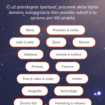
Či už potrebujete športové, pracovné alebo biznis
domény, kategorizácia Vám pomôže vybrať si tu
správnu pre Váš projekt
Biznis
Produkty & služby
Jedlo & pitie
Šport
Zdravie
Vzdelanie
Umenie & kultúra
Profesia
Financie
Foto & video & audio
Hobby
Geografia
Technológie
Životný štýl
Marketing & reklama