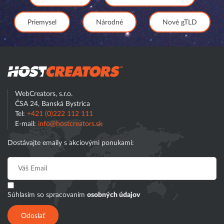
Priemysel
Národné
Nové gTLD
Hostcreator
WebCreators, s.r.o.
ČSA 24, Banská Bystrica
Tel:
+421 (0)222 112 111
E-mail:
info@hostcreators.sk
Dostávajte emaily s akciovými ponukami:
Súhlasím so spracovaním
osobných údajov
Odoslať