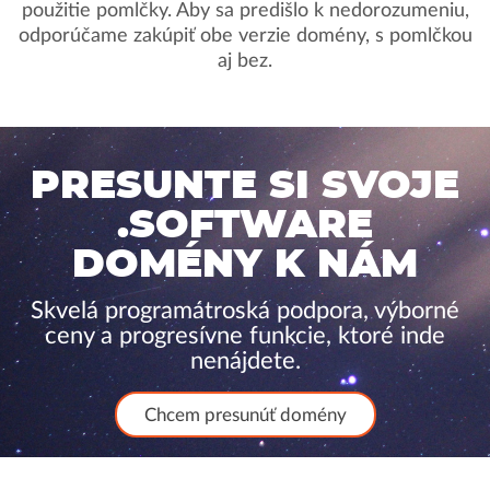
použitie pomlčky. Aby sa predišlo k nedorozumeniu,
odporúčame zakúpiť obe verzie domény, s pomlčkou
aj bez.
PRESUNTE SI SVOJE
.SOFTWARE
DOMÉNY K NÁM
Skvelá programátroská podpora, výborné
ceny a progresívne funkcie, ktoré inde
nenájdete.
Chcem presunúť domény