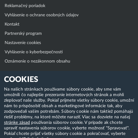
Reklamačný poriadok
Vyhlásenie o ochrane osobných údajov
Kontakt
Partnerský program
Nastavenie cookies
Vyhlásenie o kyberbezpečnosti
Oznámenie o nezákonnom obsahu
Klientská zóna
COOKIES
WebAdmin
Na našich stránkach používame súbory cookie, aby sme vám
umožnili čo najlepšie prezeranie internetových stránok a mohli
WebMail
zlepšovať naše služby. Pokiaľ prijmete všetky súbory cookie, umožní
Zmena hesla (E-mail, FTP, SSH)
nám to prispôsobiť obsah a marketingové informácie tak, aby
zodpovedali vašim potrebám. Súbory cookie nám taktiež pomáhajú
Webhosting
riešiť problémy, na ktoré môžete naraziť. Viac sa dozviete na našej
stránke zásad
používania súborov cookie. V prípade ak chcete
Domény
upraviť nastavenia súborov cookie, vyberte možnosť "Spravovať".
Pokiaľ chcete prijať všetky súbory cookie a pokračovať, vyberte