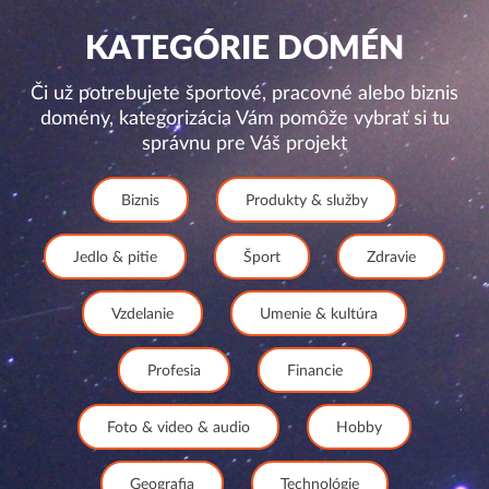
KATEGÓRIE DOMÉN
Či už potrebujete športové, pracovné alebo biznis
domény, kategorizácia Vám pomôže vybrať si tu
správnu pre Váš projekt
Biznis
Produkty & služby
Jedlo & pitie
Šport
Zdravie
Vzdelanie
Umenie & kultúra
Profesia
Financie
Foto & video & audio
Hobby
Geografia
Technológie