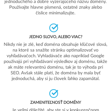
jednoduchého a dobre vyzerajúceho názvu domény.
Používajte hlavne písmená, ostatné znaky alebo
číslice minimalizujte.
JEDNO SLOVO, ALEBO VIAC?
Nikdy nie je zlé, keď doména obsahuje kľúčové slová,
na ktoré sa snažíte stránku optimalizovať vo
vyhľadávačoch. Vyhladávače ako napríklad Google
použivajú pri vyhľadávaní výsledkov aj doménu, takže
ak máte relevantnú doménu, tak je to výhoda pri
SEO. Avšak stále platí, že doména by mala byť
jednoduchá, aby si ju človek ľahko zapamätal.
ZAMENITEĽNOSŤ DOMÉNY
Je veľmi dôležité, aby ste si v konkurenčnom