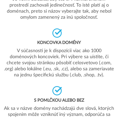
prostredí zachovali jedinečnosť. To isté platí aj o
doménach, preto si názov vyberajte tak, aby nebol
omylom zamenený za inú spoločnosť.
KONCOVKA DOMÉNY
V súčasnosti je k dispozícii viac ako 1000
doménových koncoviek. Pri výbere sa uistite, či
chcete svojou stránkou pôsobiť celosvetovo (.com,
.org) alebo lokálne (.eu, .sk, .cz), alebo sa zameriavate
na jednu špecifickú službu (.club, .shop, .tv).
S POMLČKOU ALEBO BEZ
Ak sa v názve domény nachádzajú dve slová, ktorých
spojením môže vzniknúť iný význam, odporúča sa