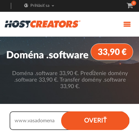
0
Prihlásiť sa
33,90 €
Doména .software
Doména .software 33,90 €. Predĺženie domény
.software 33,90 €. Transfer domény .software
33,90 €.
.software
OVERIŤ
www.