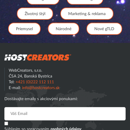
Životný štýl
Marketing & reklama
Priemysel
Národné
Nové gTLD
Hostcreator
WebCreators, s.r.o.
ČSA 24, Banská Bystrica
Tel:
+421 (0)222 112 111
E-mail:
info@hostcreators.sk
Dostávajte emaily s akciovými ponukami:
Súhlasím so spracovaním
osobných údajov