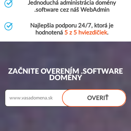
Jednoduchá administrácia domény
.software cez náš WebAdmin
Najlepšia podporu 24/7, ktorá je
hodnotená
5 z 5 hviezdičiek
.
ZAČNITE OVERENÍM .SOFTWARE
DOMÉNY
OVERIŤ
www.