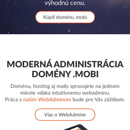
výhodnú cenu.
Kúpiť doménu .mobi
MODERNÁ ADMINISTRÁCIA
DOMÉNY .MOBI
Doménu, hosting aj maily spravujete na jednom
mieste vďaka intuitívnemu webadminu.
Práca s
našim WebAdminom
bude pre Vás zážitkom.
Viac o WebAdmine