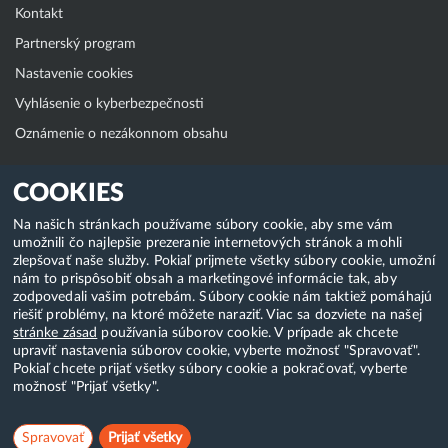
Kontakt
Partnerský program
Nastavenie cookies
Vyhlásenie o kyberbezpečnosti
Oznámenie o nezákonnom obsahu
Klientská zóna
COOKIES
WebAdmin
Na našich stránkach používame súbory cookie, aby sme vám
umožnili čo najlepšie prezeranie internetových stránok a mohli
WebMail
zlepšovať naše služby. Pokiaľ prijmete všetky súbory cookie, umožní
Zmena hesla (E-mail, FTP, SSH)
nám to prispôsobiť obsah a marketingové informácie tak, aby
zodpovedali vašim potrebám. Súbory cookie nám taktiež pomáhajú
Webhosting
riešiť problémy, na ktoré môžete naraziť. Viac sa dozviete na našej
stránke zásad
používania súborov cookie. V prípade ak chcete
Domény
upraviť nastavenia súborov cookie, vyberte možnosť "Spravovať".
Pokiaľ chcete prijať všetky súbory cookie a pokračovať, vyberte
možnosť "Prijať všetky".
Copyright & 2018-2026 HostCreators. Všetky práva vyhradené
Spravovať
Prijať všetky