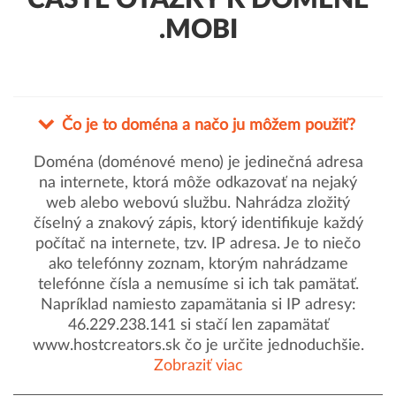
ČASTÉ OTÁZKY K DOMÉNE
.MOBI
Čo je to doména a načo ju môžem použiť?
Doména (doménové meno) je jedinečná adresa
na internete, ktorá môže odkazovať na nejaký
web alebo webovú službu. Nahrádza zložitý
číselný a znakový zápis, ktorý identifikuje každý
počítač na internete, tzv. IP adresa. Je to niečo
ako telefónny zoznam, ktorým nahrádzame
telefónne čísla a nemusíme si ich tak pamätať.
Napríklad namiesto zapamätania si IP adresy:
46.229.238.141 si stačí len zapamätať
www.hostcreators.sk čo je určite jednoduchšie.
Zobraziť viac