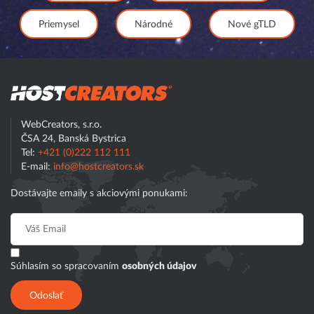
Priemysel
Národné
Nové gTLD
Hostcreator
WebCreators, s.r.o.
ČSA 24, Banská Bystrica
Tel:
+421 (0)222 112 111
E-mail:
info@hostcreators.sk
Dostávajte emaily s akciovými ponukami:
Súhlasím so spracovaním
osobných údajov
Odoslať