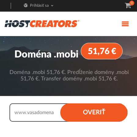
0
Prihlásiť sa
51,76 €
Doména .mobi
Doména .mobi 51,76 €. Predĺženie domény .mobi
51,76 €. Transfer domény .mobi 51,76 €.
.mobi
OVERIŤ
www.