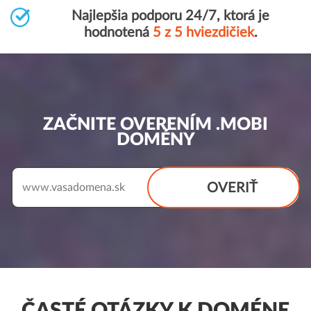
Najlepšia podporu 24/7, ktorá je
hodnotená
5 z 5 hviezdičiek
.
ZAČNITE OVERENÍM .MOBI
DOMÉNY
OVERIŤ
www.