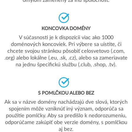
omylom zamenený za inú spoločnosť.
KONCOVKA DOMÉNY
V súčasnosti je k dispozícii viac ako 1000
doménových koncoviek. Pri výbere sa uistite, či
chcete svojou stránkou pôsobiť celosvetovo (.com,
.org) alebo lokálne (.eu, .sk, .cz), alebo sa zameriavate
na jednu špecifickú službu (.club, .shop, .tv).
S POMLČKOU ALEBO BEZ
Ak sa v názve domény nachádzajú dve slová, ktorých
spojením môže vzniknúť iný význam, odporúča sa
použitie pomlčky. Aby sa predišlo k nedorozumeniu,
odporúčame zakúpiť obe verzie domény, s pomlčkou
aj bez.