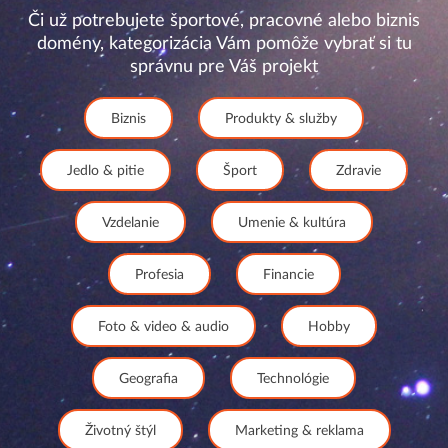
Či už potrebujete športové, pracovné alebo biznis
domény, kategorizácia Vám pomôže vybrať si tu
správnu pre Váš projekt
Biznis
Produkty & služby
Jedlo & pitie
Šport
Zdravie
Vzdelanie
Umenie & kultúra
Profesia
Financie
Foto & video & audio
Hobby
Geografia
Technológie
Životný štýl
Marketing & reklama