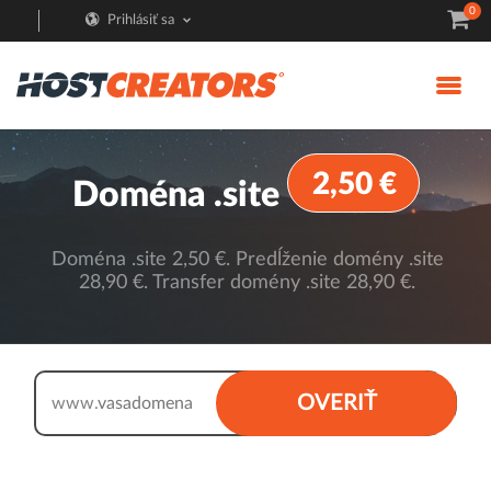
0
Prihlásiť sa
2,50 €
Doména .site
Doména .site 2,50 €. Predĺženie domény .site
28,90 €. Transfer domény .site 28,90 €.
.site
OVERIŤ
www.