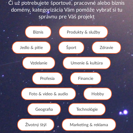
Či už potrebujete športové, pracovné alebo biznis
domény, kategorizácia Vám pomôže vybrať si tu
správnu pre Váš projekt
Biznis
Produkty & služby
Jedlo & pitie
Šport
Zdravie
Vzdelanie
Umenie & kultúra
Profesia
Financie
Foto & video & audio
Hobby
Geografia
Technológie
Životný štýl
Marketing & reklama