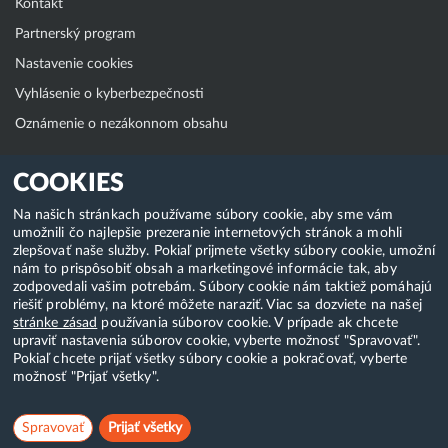
Kontakt
Partnerský program
Nastavenie cookies
Vyhlásenie o kyberbezpečnosti
Oznámenie o nezákonnom obsahu
Klientská zóna
COOKIES
WebAdmin
Na našich stránkach používame súbory cookie, aby sme vám
umožnili čo najlepšie prezeranie internetových stránok a mohli
WebMail
zlepšovať naše služby. Pokiaľ prijmete všetky súbory cookie, umožní
Zmena hesla (E-mail, FTP, SSH)
nám to prispôsobiť obsah a marketingové informácie tak, aby
zodpovedali vašim potrebám. Súbory cookie nám taktiež pomáhajú
Webhosting
riešiť problémy, na ktoré môžete naraziť. Viac sa dozviete na našej
stránke zásad
používania súborov cookie. V prípade ak chcete
Domény
upraviť nastavenia súborov cookie, vyberte možnosť "Spravovať".
Pokiaľ chcete prijať všetky súbory cookie a pokračovať, vyberte
možnosť "Prijať všetky".
Copyright & 2018-2026 HostCreators. Všetky práva vyhradené
Spravovať
Prijať všetky