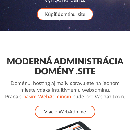
Kúpiť doménu .site
MODERNÁ ADMINISTRÁCIA
DOMÉNY .SITE
Doménu, hosting aj maily spravujete na jednom
mieste vďaka intuitívnemu webadminu.
Práca s
našim WebAdminom
bude pre Vás zážitkom.
Viac o WebAdmine