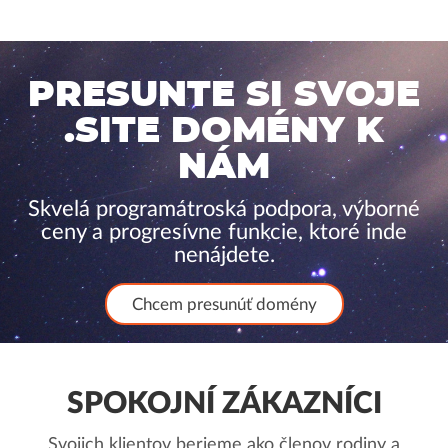
PRESUNTE SI SVOJE
.SITE DOMÉNY K
NÁM
Skvelá programátroská podpora, výborné
ceny a progresívne funkcie, ktoré inde
nenájdete.
Chcem presunúť domény
SPOKOJNÍ ZÁKAZNÍCI
Svojich klientov berieme ako členov rodiny a