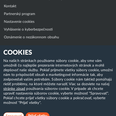
Kontakt
Partnerský program
Nastavenie cookies
Vyhlásenie o kyberbezpečnosti
Oznámenie o nezákonnom obsahu
Klientská zóna
COOKIES
WebAdmin
Na našich stránkach používame súbory cookie, aby sme vám
umožnili čo najlepšie prezeranie internetových stránok a mohli
WebMail
zlepšovať naše služby. Pokiaľ prijmete všetky súbory cookie, umožní
Zmena hesla (E-mail, FTP, SSH)
nám to prispôsobiť obsah a marketingové informácie tak, aby
zodpovedali vašim potrebám. Súbory cookie nám taktiež pomáhajú
Webhosting
riešiť problémy, na ktoré môžete naraziť. Viac sa dozviete na našej
stránke zásad
používania súborov cookie. V prípade ak chcete
Domény
upraviť nastavenia súborov cookie, vyberte možnosť "Spravovať".
Pokiaľ chcete prijať všetky súbory cookie a pokračovať, vyberte
možnosť "Prijať všetky".
Copyright & 2018-2026 HostCreators. Všetky práva vyhradené