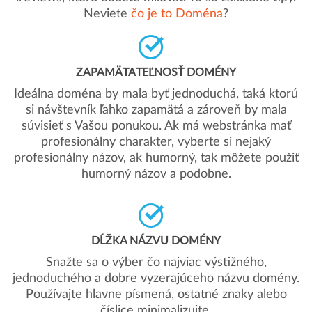
Neviete
čo je to Doména
?
ZAPAMÄTATEĽNOSŤ DOMÉNY
Ideálna doména by mala byť jednoduchá, taká ktorú
si návštevník ľahko zapamätá a zároveň by mala
súvisieť s Vašou ponukou. Ak má webstránka mať
profesionálny charakter, vyberte si nejaký
profesionálny názov, ak humorný, tak môžete použiť
humorný názov a podobne.
DĹŽKA NÁZVU DOMÉNY
Snažte sa o výber čo najviac výstižného,
jednoduchého a dobre vyzerajúceho názvu domény.
Používajte hlavne písmená, ostatné znaky alebo
číslice minimalizujte.