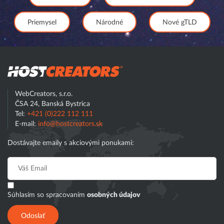
Priemysel
Národné
Nové gTLD
Hostcreator
WebCreators, s.r.o.
ČSA 24, Banská Bystrica
Tel:
+421 (0)222 112 111
E-mail:
info@hostcreators.sk
Dostávajte emaily s akciovými ponukami:
Súhlasím so spracovaním
osobných údajov
Odoslať