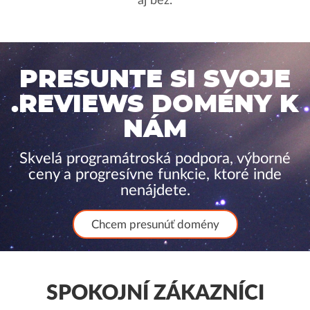
aj bez.
PRESUNTE SI SVOJE
.REVIEWS DOMÉNY K
NÁM
Skvelá programátroská podpora, výborné
ceny a progresívne funkcie, ktoré inde
nenájdete.
Chcem presunúť domény
SPOKOJNÍ ZÁKAZNÍCI