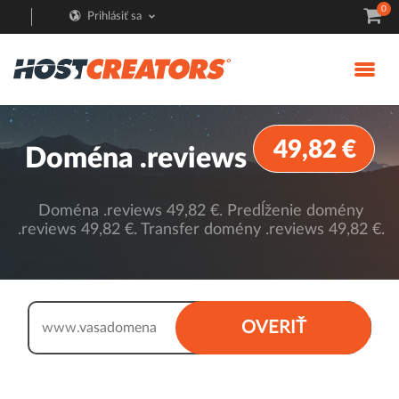
0
Prihlásiť sa
49,82 €
Doména .reviews
Doména .reviews 49,82 €. Predĺženie domény
.reviews 49,82 €. Transfer domény .reviews 49,82 €.
.reviews
OVERIŤ
www.