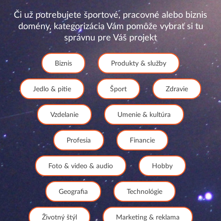
Či už potrebujete športové, pracovné alebo biznis
domény, kategorizácia Vám pomôže vybrať si tu
správnu pre Váš projekt
Biznis
Produkty & služby
Jedlo & pitie
Šport
Zdravie
Vzdelanie
Umenie & kultúra
Profesia
Financie
Foto & video & audio
Hobby
Geografia
Technológie
Životný štýl
Marketing & reklama