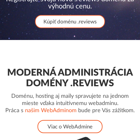
výhodnú cenu.
Kúpiť doménu .reviews
MODERNÁ ADMINISTRÁCIA
DOMÉNY .REVIEWS
Doménu, hosting aj maily spravujete na jednom
mieste vďaka intuitívnemu webadminu.
Práca s
našim WebAdminom
bude pre Vás zážitkom.
Viac o WebAdmine