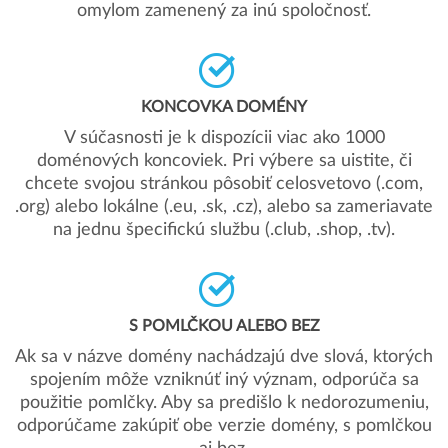
omylom zamenený za inú spoločnosť.
KONCOVKA DOMÉNY
V súčasnosti je k dispozícii viac ako 1000
doménových koncoviek. Pri výbere sa uistite, či
chcete svojou stránkou pôsobiť celosvetovo (.com,
.org) alebo lokálne (.eu, .sk, .cz), alebo sa zameriavate
na jednu špecifickú službu (.club, .shop, .tv).
S POMLČKOU ALEBO BEZ
Ak sa v názve domény nachádzajú dve slová, ktorých
spojením môže vzniknúť iný význam, odporúča sa
použitie pomlčky. Aby sa predišlo k nedorozumeniu,
odporúčame zakúpiť obe verzie domény, s pomlčkou