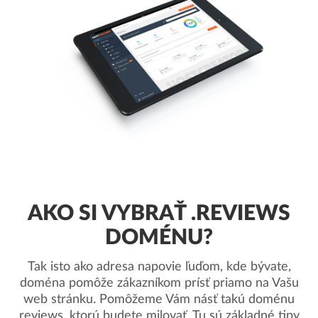
AKO SI VYBRAŤ .REVIEWS
DOMÉNU?
Tak isto ako adresa napovie ľuďom, kde bývate,
doména pomôže zákazníkom prísť priamo na Vašu
web stránku. Pomôžeme Vám násť takú doménu
.reviews, ktorú budete milovať. Tu sú základné tipy.