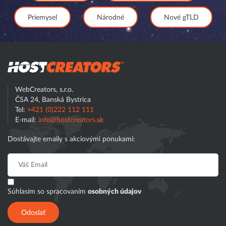
Priemysel
Národné
Nové gTLD
Hostcreator
WebCreators, s.r.o.
ČSA 24, Banská Bystrica
Tel:
+421 (0)222 112 111
E-mail:
info@hostcreators.sk
Dostávajte emaily s akciovými ponukami:
Súhlasím so spracovaním
osobných údajov
Odoslať