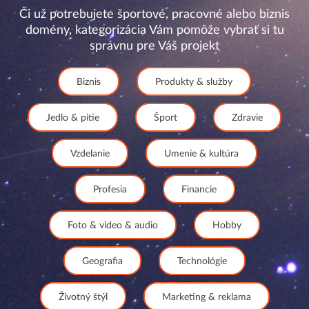
Či už potrebujete športové, pracovné alebo biznis
domény, kategorizácia Vám pomôže vybrať si tu
správnu pre Váš projekt
Biznis
Produkty & služby
Jedlo & pitie
Šport
Zdravie
Vzdelanie
Umenie & kultúra
Profesia
Financie
Foto & video & audio
Hobby
Geografia
Technológie
Životný štýl
Marketing & reklama