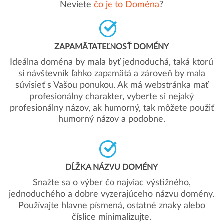
Neviete
čo je to Doména
?
ZAPAMÄTATEĽNOSŤ DOMÉNY
Ideálna doména by mala byť jednoduchá, taká ktorú
si návštevník ľahko zapamätá a zároveň by mala
súvisieť s Vašou ponukou. Ak má webstránka mať
profesionálny charakter, vyberte si nejaký
profesionálny názov, ak humorný, tak môžete použiť
humorný názov a podobne.
DĹŽKA NÁZVU DOMÉNY
Snažte sa o výber čo najviac výstižného,
jednoduchého a dobre vyzerajúceho názvu domény.
Používajte hlavne písmená, ostatné znaky alebo
číslice minimalizujte.