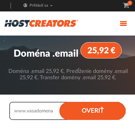
0
Prihlásiť sa
25,92 €
Doména .email
Doména .email 25,92 €. Predĺženie domény .email
25,92 €. Transfer domény .email 25,92 €.
.email
OVERIŤ
www.