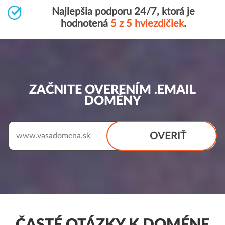
Najlepšia podporu 24/7, ktorá je
hodnotená
5 z 5 hviezdičiek
.
ZAČNITE OVERENÍM .EMAIL
DOMÉNY
OVERIŤ
www.