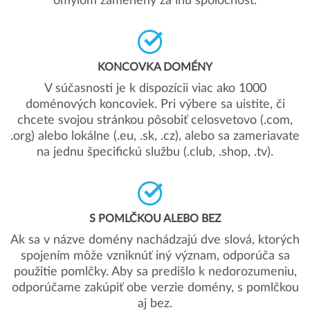
omylom zamenený za inú spoločnosť.
KONCOVKA DOMÉNY
V súčasnosti je k dispozícii viac ako 1000
doménových koncoviek. Pri výbere sa uistite, či
chcete svojou stránkou pôsobiť celosvetovo (.com,
.org) alebo lokálne (.eu, .sk, .cz), alebo sa zameriavate
na jednu špecifickú službu (.club, .shop, .tv).
S POMLČKOU ALEBO BEZ
Ak sa v názve domény nachádzajú dve slová, ktorých
spojením môže vzniknúť iný význam, odporúča sa
použitie pomlčky. Aby sa predišlo k nedorozumeniu,
odporúčame zakúpiť obe verzie domény, s pomlčkou
aj bez.