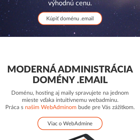
výhodnú cenu.
Kúpiť doménu .email
MODERNÁ ADMINISTRÁCIA
DOMÉNY .EMAIL
Doménu, hosting aj maily spravujete na jednom
mieste vďaka intuitívnemu webadminu.
Práca s
našim WebAdminom
bude pre Vás zážitkom.
Viac o WebAdmine