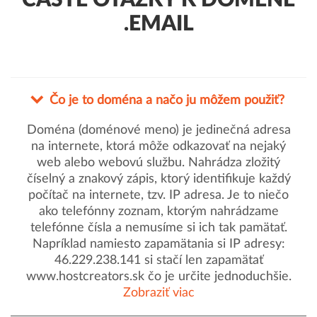
ČASTÉ OTÁZKY K DOMÉNE
.EMAIL
Čo je to doména a načo ju môžem použiť?
Doména (doménové meno) je jedinečná adresa
na internete, ktorá môže odkazovať na nejaký
web alebo webovú službu. Nahrádza zložitý
číselný a znakový zápis, ktorý identifikuje každý
počítač na internete, tzv. IP adresa. Je to niečo
ako telefónny zoznam, ktorým nahrádzame
telefónne čísla a nemusíme si ich tak pamätať.
Napríklad namiesto zapamätania si IP adresy:
46.229.238.141 si stačí len zapamätať
www.hostcreators.sk čo je určite jednoduchšie.
Zobraziť viac