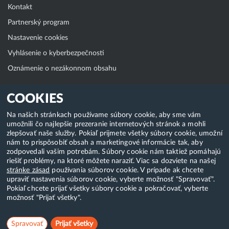
Kontakt
Partnerský program
Nastavenie cookies
Vyhlásenie o kyberbezpečnosti
Oznámenie o nezákonnom obsahu
Klientská zóna
COOKIES
WebAdmin
Na našich stránkach používame súbory cookie, aby sme vám
umožnili čo najlepšie prezeranie internetových stránok a mohli
WebMail
zlepšovať naše služby. Pokiaľ prijmete všetky súbory cookie, umožní
Zmena hesla (E-mail, FTP, SSH)
nám to prispôsobiť obsah a marketingové informácie tak, aby
zodpovedali vašim potrebám. Súbory cookie nám taktiež pomáhajú
Webhosting
riešiť problémy, na ktoré môžete naraziť. Viac sa dozviete na našej
stránke zásad
používania súborov cookie. V prípade ak chcete
Domény
upraviť nastavenia súborov cookie, vyberte možnosť "Spravovať".
Pokiaľ chcete prijať všetky súbory cookie a pokračovať, vyberte
možnosť "Prijať všetky".
Copyright & 2018-2026 HostCreators. Všetky práva vyhradené
Spravovať
Prijať všetky