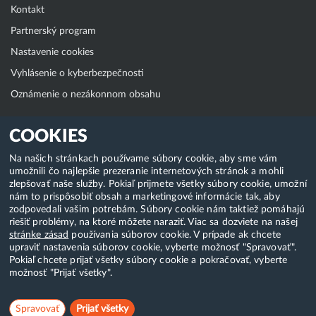
Kontakt
Partnerský program
Nastavenie cookies
Vyhlásenie o kyberbezpečnosti
Oznámenie o nezákonnom obsahu
Klientská zóna
COOKIES
WebAdmin
Na našich stránkach používame súbory cookie, aby sme vám
umožnili čo najlepšie prezeranie internetových stránok a mohli
WebMail
zlepšovať naše služby. Pokiaľ prijmete všetky súbory cookie, umožní
Zmena hesla (E-mail, FTP, SSH)
nám to prispôsobiť obsah a marketingové informácie tak, aby
zodpovedali vašim potrebám. Súbory cookie nám taktiež pomáhajú
Webhosting
riešiť problémy, na ktoré môžete naraziť. Viac sa dozviete na našej
stránke zásad
používania súborov cookie. V prípade ak chcete
Domény
upraviť nastavenia súborov cookie, vyberte možnosť "Spravovať".
Pokiaľ chcete prijať všetky súbory cookie a pokračovať, vyberte
možnosť "Prijať všetky".
Copyright & 2018-2026 HostCreators. Všetky práva vyhradené
Spravovať
Prijať všetky