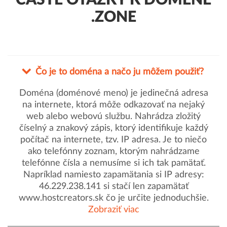
ČASTÉ OTÁZKY K DOMÉNE
.ZONE
Čo je to doména a načo ju môžem použiť?
Doména (doménové meno) je jedinečná adresa
na internete, ktorá môže odkazovať na nejaký
web alebo webovú službu. Nahrádza zložitý
číselný a znakový zápis, ktorý identifikuje každý
počítač na internete, tzv. IP adresa. Je to niečo
ako telefónny zoznam, ktorým nahrádzame
telefónne čísla a nemusíme si ich tak pamätať.
Napríklad namiesto zapamätania si IP adresy:
46.229.238.141 si stačí len zapamätať
www.hostcreators.sk čo je určite jednoduchšie.
Zobraziť viac