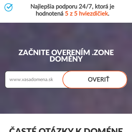
Najlepšia podporu 24/7, ktorá je
hodnotená
5 z 5 hviezdičiek
.
ZAČNITE OVERENÍM .ZONE
DOMÉNY
OVERIŤ
www.