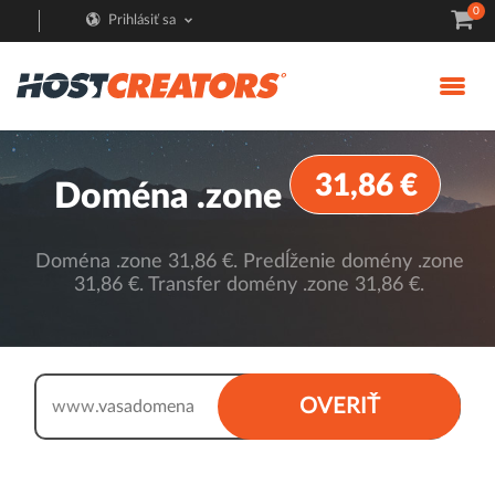
0
Prihlásiť sa
31,86 €
Doména .zone
Doména .zone 31,86 €. Predĺženie domény .zone
31,86 €. Transfer domény .zone 31,86 €.
.zone
OVERIŤ
www.