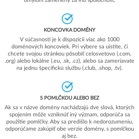
omylom zamenený za inú spoločnosť.
KONCOVKA DOMÉNY
V súčasnosti je k dispozícii viac ako 1000
doménových koncoviek. Pri výbere sa uistite, či
chcete svojou stránkou pôsobiť celosvetovo (.com,
.org) alebo lokálne (.eu, .sk, .cz), alebo sa zameriavate
na jednu špecifickú službu (.club, .shop, .tv).
S POMLČKOU ALEBO BEZ
Ak sa v názve domény nachádzajú dve slová, ktorých
spojením môže vzniknúť iný význam, odporúča sa
použitie pomlčky. Aby sa predišlo k nedorozumeniu,
odporúčame zakúpiť obe verzie domény, s pomlčkou
aj bez.