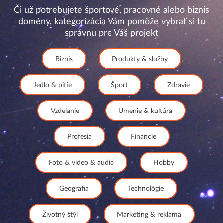
Či už potrebujete športové, pracovné alebo biznis
domény, kategorizácia Vám pomôže vybrať si tu
správnu pre Váš projekt
Biznis
Produkty & služby
Jedlo & pitie
Šport
Zdravie
Vzdelanie
Umenie & kultúra
Profesia
Financie
Foto & video & audio
Hobby
Geografia
Technológie
Životný štýl
Marketing & reklama