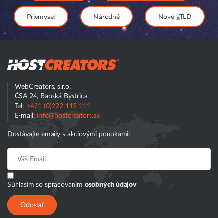
Priemysel
Národné
Nové gTLD
Hostcreator
WebCreators, s.r.o.
ČSA 24, Banská Bystrica
Tel:
+421 (0)222 112 111
E-mail:
info@hostcreators.sk
Dostávajte emaily s akciovými ponukami:
Súhlasím so spracovaním
osobných údajov
Odoslať