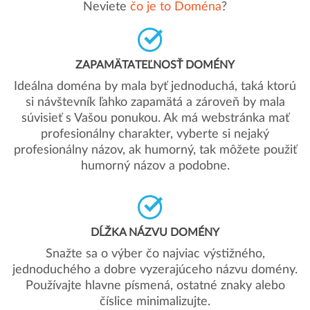
Neviete
čo je to Doména
?
ZAPAMÄTATEĽNOSŤ DOMÉNY
Ideálna doména by mala byť jednoduchá, taká ktorú
si návštevník ľahko zapamätá a zároveň by mala
súvisieť s Vašou ponukou. Ak má webstránka mať
profesionálny charakter, vyberte si nejaký
profesionálny názov, ak humorný, tak môžete použiť
humorný názov a podobne.
DĹŽKA NÁZVU DOMÉNY
Snažte sa o výber čo najviac výstižného,
jednoduchého a dobre vyzerajúceho názvu domény.
Používajte hlavne písmená, ostatné znaky alebo
číslice minimalizujte.