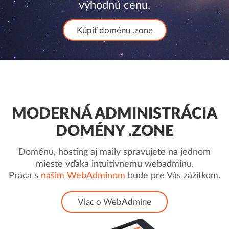
výhodnú cenu.
Kúpiť doménu .zone
MODERNÁ ADMINISTRÁCIA
DOMÉNY .ZONE
Doménu, hosting aj maily spravujete na jednom
mieste vďaka intuitívnemu webadminu.
Práca s
našim WebAdminom
bude pre Vás zážitkom.
Viac o WebAdmine