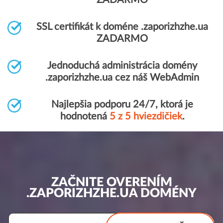
ZADARMO
SSL certifikát k doméne .zaporizhzhe.ua
ZADARMO
Jednoduchá administrácia domény
.zaporizhzhe.ua cez náš WebAdmin
Najlepšia podporu 24/7, ktorá je
hodnotená
5 z 5 hviezdičiek
.
ZAČNITE OVERENÍM
.ZAPORIZHZHE.UA DOMÉNY