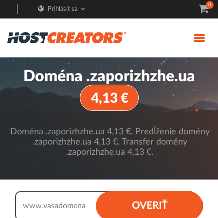
0
Prihlásiť sa
Doména .zaporizhzhe.ua
4,13 €
Doména .zaporizhzhe.ua 4,13 €. Predĺženie domény
.zaporizhzhe.ua 4,13 €. Transfer domény
.zaporizhzhe.ua 4,13 €.
.zaporizhzhe.ua
OVERIŤ
www.