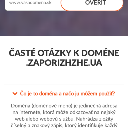
OVERIŤ
www.
ČASTÉ OTÁZKY K DOMÉNE
.ZAPORIZHZHE.UA
Čo je to doména a načo ju môžem použiť?
Doména (doménové meno) je jedinečná adresa
na internete, ktorá môže odkazovať na nejaký
web alebo webovú službu. Nahrádza zložitý
číselný a znakový zápis, ktorý identifikuje každý