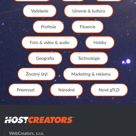
Vzdelanie
Umenie & kultúra
Profesia
Financie
Foto & video & audio
Hobby
Geografia
Technológie
Životný štýl
Marketing & reklama
Priemysel
Národné
Nové gTLD
Hostcreator
WebCreators, s.r.o.