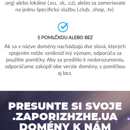
.org) alebo lokálne (.eu, .sk, .cz), alebo sa zameriavate
na jednu špecifickú službu (.club, .shop, .tv).
S POMLČKOU ALEBO BEZ
Ak sa v názve domény nachádzajú dve slová, ktorých
spojením môže vzniknúť iný význam, odporúča sa
použitie pomlčky. Aby sa predišlo k nedorozumeniu,
odporúčame zakúpiť obe verzie domény, s pomlčkou
aj bez.
PRESUNTE SI SVOJE
.ZAPORIZHZHE.UA
DOMÉNY K NÁM