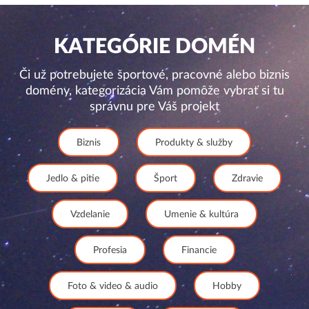
KATEGÓRIE DOMÉN
Či už potrebujete športové, pracovné alebo biznis
domény, kategorizácia Vám pomôže vybrať si tu
správnu pre Váš projekt
Biznis
Produkty & služby
Jedlo & pitie
Šport
Zdravie
Vzdelanie
Umenie & kultúra
Profesia
Financie
Foto & video & audio
Hobby