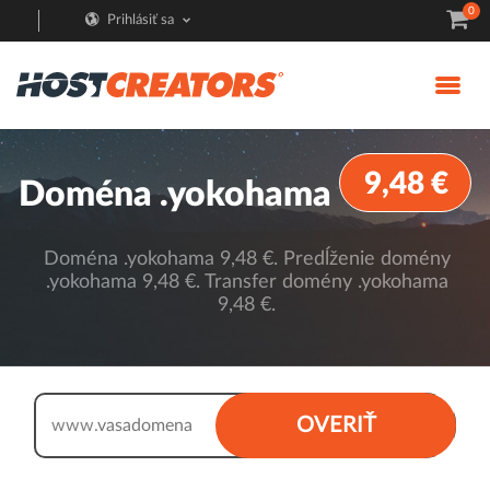
0
Prihlásiť sa
9,48 €
Doména .yokohama
Doména .yokohama 9,48 €. Predĺženie domény
.yokohama 9,48 €. Transfer domény .yokohama
9,48 €.
.yokohama
OVERIŤ
www.