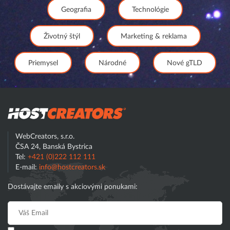
Geografia
Technológie
Životný štýl
Marketing & reklama
Priemysel
Národné
Nové gTLD
Hostcreator
WebCreators, s.r.o.
ČSA 24, Banská Bystrica
Tel:
+421 (0)222 112 111
E-mail:
info@hostcreators.sk
Dostávajte emaily s akciovými ponukami: