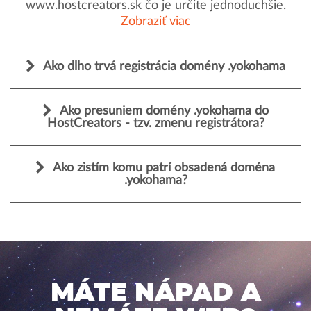
www.hostcreators.sk čo je určite jednoduchšie.
Zobraziť viac
Ako dlho trvá registrácia domény .yokohama
Ako presuniem domény .yokohama do
HostCreators - tzv. zmenu registrátora?
Ako zistím komu patrí obsadená doména
.yokohama?
MÁTE NÁPAD A