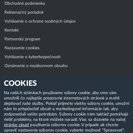
Obchodné podmienky
Reklamačný poriadok
Vyhlásenie o ochrane osobných údajov
Kontakt
Partnerský program
Nastavenie cookies
Vyhlásenie o kyberbezpečnosti
Oznámenie o nezákonnom obsahu
Klientská zóna
COOKIES
WebAdmin
Na našich stránkach používame súbory cookie, aby sme vám
umožnili čo najlepšie prezeranie internetových stránok a mohli
WebMail
zlepšovať naše služby. Pokiaľ prijmete všetky súbory cookie, umožní
Zmena hesla (E-mail, FTP, SSH)
nám to prispôsobiť obsah a marketingové informácie tak, aby
zodpovedali vašim potrebám. Súbory cookie nám taktiež pomáhajú
Webhosting
riešiť problémy, na ktoré môžete naraziť. Viac sa dozviete na našej
stránke zásad
používania súborov cookie. V prípade ak chcete
Domény
upraviť nastavenia súborov cookie, vyberte možnosť "Spravovať".