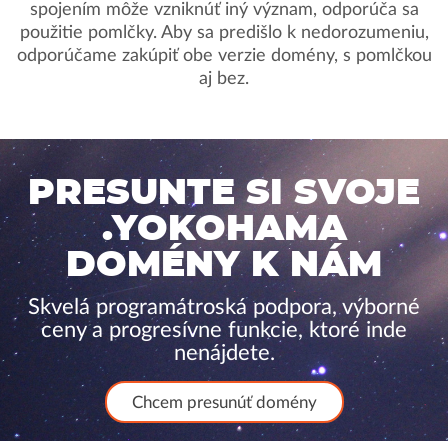
spojením môže vzniknúť iný význam, odporúča sa
použitie pomlčky. Aby sa predišlo k nedorozumeniu,
odporúčame zakúpiť obe verzie domény, s pomlčkou
aj bez.
PRESUNTE SI SVOJE
.YOKOHAMA
DOMÉNY K NÁM
Skvelá programátroská podpora, výborné
ceny a progresívne funkcie, ktoré inde
nenájdete.
Chcem presunúť domény