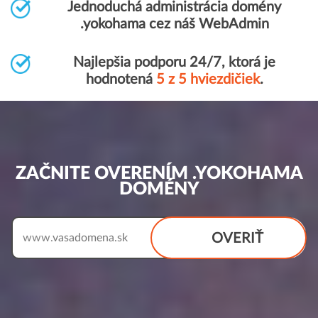
Jednoduchá administrácia domény
.yokohama cez náš WebAdmin
Najlepšia podporu 24/7, ktorá je
hodnotená
5 z 5 hviezdičiek
.
ZAČNITE OVERENÍM .YOKOHAMA
DOMÉNY
OVERIŤ
www.