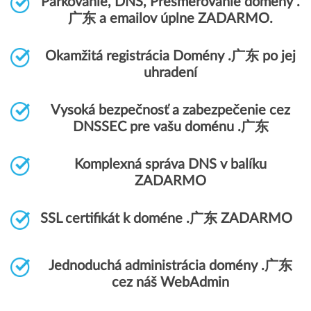
Parkovanie, DNS, Presmerovanie domény .
广东 a emailov úplne ZADARMO.
Okamžitá registrácia Domény .广东 po jej
uhradení
Vysoká bezpečnosť a zabezpečenie cez
DNSSEC pre vašu doménu .广东
Komplexná správa DNS v balíku
ZADARMO
SSL certifikát k doméne .广东 ZADARMO
Jednoduchá administrácia domény .广东
cez náš WebAdmin