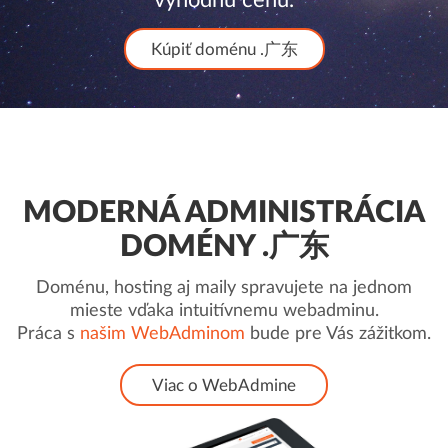
Kúpiť doménu .广东
MODERNÁ ADMINISTRÁCIA
DOMÉNY .广东
Doménu, hosting aj maily spravujete na jednom
mieste vďaka intuitívnemu webadminu.
Práca s
našim WebAdminom
bude pre Vás zážitkom.
Viac o WebAdmine