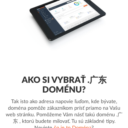
AKO SI VYBRAŤ .广东
DOMÉNU?
Tak isto ako adresa napovie ľuďom, kde bývate,
doména pomôže zákazníkom prísť priamo na Vašu
web stránku. Pomôžeme Vám násť takú doménu .广
东 , ktorú budete milovať. Tu sú základné tipy.