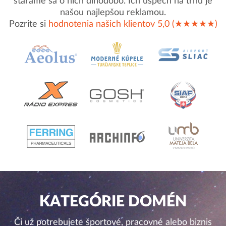
staráme sa o nich dlhodobo. Ich úspech na trhu je
našou najlepšou reklamou.
Pozrite si
hodnotenia našich klientov 5,0 (★★★★★)
KATEGÓRIE DOMÉN
Či už potrebujete športové, pracovné alebo biznis