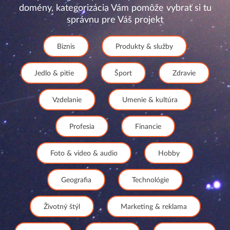
domény, kategorizácia Vám pomôže vybrať si tu
správnu pre Váš projekt
Biznis
Produkty & služby
Jedlo & pitie
Šport
Zdravie
Vzdelanie
Umenie & kultúra
Profesia
Financie
Foto & video & audio
Hobby
Geografia
Technológie
Životný štýl
Marketing & reklama