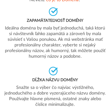
Neviete
čo je to Doména
?
ZAPAMÄTATEĽNOSŤ DOMÉNY
Ideálna doména by mala byť jednoduchá, taká ktorú
si návštevník ľahko zapamätá a zároveň by mala
súvisieť s Vašou ponukou. Ak má webstránka mať
profesionálny charakter, vyberte si nejaký
profesionálny názov, ak humorný, tak môžete použiť
humorný názov a podobne.
DĹŽKA NÁZVU DOMÉNY
Snažte sa o výber čo najviac výstižného,
jednoduchého a dobre vyzerajúceho názvu domény.
Používajte hlavne písmená, ostatné znaky alebo
číslice minimalizujte.