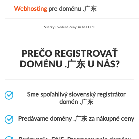
Webhosting
pre doménu .广东
Všetky uvedené ceny sú bez DPH
PREČO REGISTROVAŤ
DOMÉNU .广东 U NÁS?
Sme spoľahlivý slovenský registrátor
domén .广东
Predávame domény .广东 za nákupné ceny