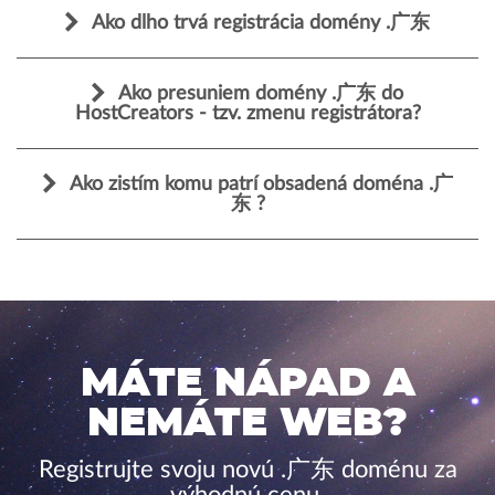
Ako dlho trvá registrácia domény .广东
Ako presuniem domény .广东 do
HostCreators - tzv. zmenu registrátora?
Ako zistím komu patrí obsadená doména .广
东 ?
MÁTE NÁPAD A
NEMÁTE WEB?
Registrujte svoju novú .广东 doménu za
výhodnú cenu.