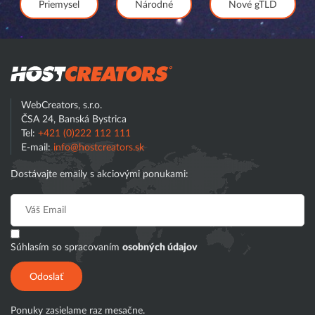
Priemysel
Národné
Nové gTLD
Hostcreator
WebCreators, s.r.o.
ČSA 24, Banská Bystrica
Tel:
+421 (0)222 112 111
E-mail:
info@hostcreators.sk
Dostávajte emaily s akciovými ponukami:
Súhlasím so spracovaním
osobných údajov
Odoslať
Ponuky zasielame raz mesačne.