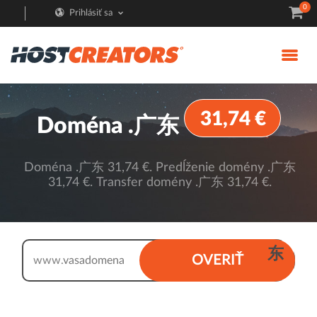
0
Prihlásiť sa
31,74 €
Doména .广东
Doména .广东 31,74 €. Predĺženie domény .广东
31,74 €. Transfer domény .广东 31,74 €.
.
广
东
OVERIŤ
www.