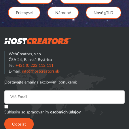
Priemysel
Národné
Nové gTLD
Hostcreator
WebCreators, s.r.o.
ČSA 24, Banská Bystrica
Tel:
+421 (0)222 112 111
E-mail:
info@hostcreators.sk
Dostávajte emaily s akciovými ponukami:
Súhlasím so spracovaním
osobných údajov
Odoslať