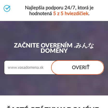
Najlepšia podporu 24/7, ktorá je
hodnotená
5 z 5 hviezdičiek
.
ZAČNITE OVERENÍM .みんな
DOMÉNY
OVERIŤ
www.