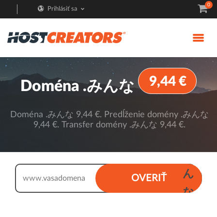
0
Prihlásiť sa
9,44 €
Doména .みんな
Doména .みんな 9,44 €. Predĺženie domény .みんな
9,44 €. Transfer domény .みんな 9,44 €.
.
み
ん
OVERIŤ
www.
な