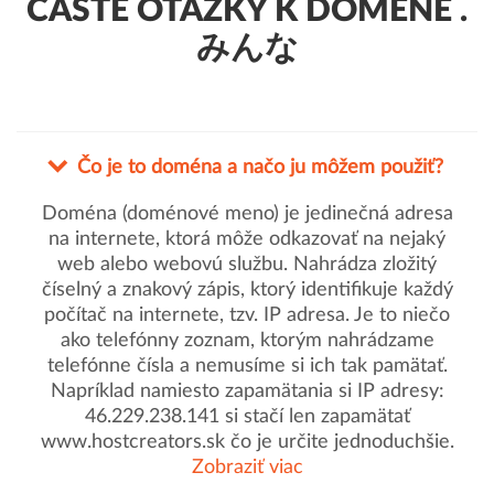
ČASTÉ OTÁZKY K DOMÉNE .
みんな
Čo je to doména a načo ju môžem použiť?
Doména (doménové meno) je jedinečná adresa
na internete, ktorá môže odkazovať na nejaký
web alebo webovú službu. Nahrádza zložitý
číselný a znakový zápis, ktorý identifikuje každý
počítač na internete, tzv. IP adresa. Je to niečo
ako telefónny zoznam, ktorým nahrádzame
telefónne čísla a nemusíme si ich tak pamätať.
Napríklad namiesto zapamätania si IP adresy:
46.229.238.141 si stačí len zapamätať
www.hostcreators.sk čo je určite jednoduchšie.
Zobraziť viac