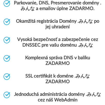
Parkovanie, DNS, Presmerovanie domény .
みんな a emailov úplne ZADARMO.
Okamžitá registrácia Domény .みんな po
jej uhradení
Vysoká bezpečnosť a zabezpečenie cez
DNSSEC pre vašu doménu .みんな
Komplexná správa DNS v balíku
ZADARMO
SSL certifikát k doméne .みんな
ZADARMO
Jednoduchá administrácia domény .みんな
cez náš WebAdmin