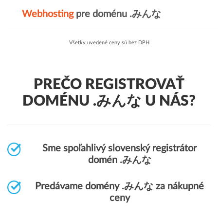
Webhosting
pre doménu .みんな
Všetky uvedené ceny sú bez DPH
PREČO REGISTROVAŤ
DOMÉNU .みんな U NÁS?
Sme spoľahlivý slovenský registrátor
domén .みんな
Predávame domény .みんな za nákupné
ceny