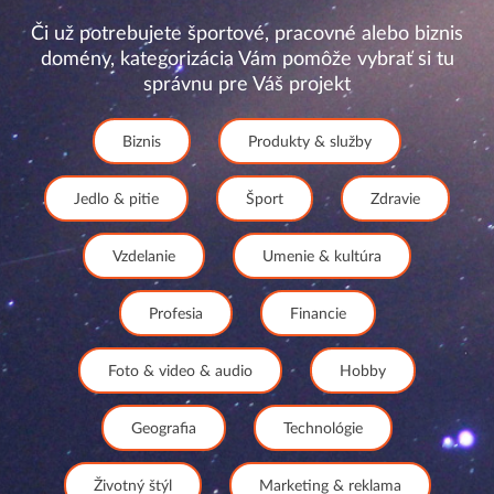
Či už potrebujete športové, pracovné alebo biznis
domény, kategorizácia Vám pomôže vybrať si tu
správnu pre Váš projekt
Biznis
Produkty & služby
Jedlo & pitie
Šport
Zdravie
Vzdelanie
Umenie & kultúra
Profesia
Financie
Foto & video & audio
Hobby
Geografia
Technológie
Životný štýl
Marketing & reklama