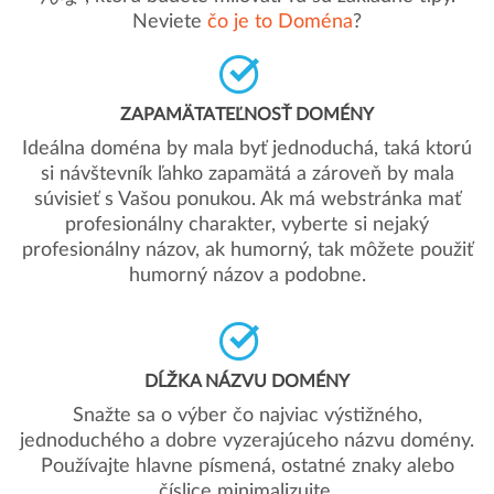
Neviete
čo je to Doména
?
ZAPAMÄTATEĽNOSŤ DOMÉNY
Ideálna doména by mala byť jednoduchá, taká ktorú
si návštevník ľahko zapamätá a zároveň by mala
súvisieť s Vašou ponukou. Ak má webstránka mať
profesionálny charakter, vyberte si nejaký
profesionálny názov, ak humorný, tak môžete použiť
humorný názov a podobne.
DĹŽKA NÁZVU DOMÉNY
Snažte sa o výber čo najviac výstižného,
jednoduchého a dobre vyzerajúceho názvu domény.
Používajte hlavne písmená, ostatné znaky alebo
číslice minimalizujte.