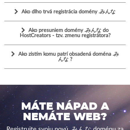
Ako dlho trvá registrácia domény .みんな
Ako presuniem domény .みんな do
HostCreators - tzv. zmenu registrátora?
Ako zistím komu patrí obsadená doména .み
んな ?
MÁTE NÁPAD A
NEMÁTE WEB?
Registrujte svoju novú .みんな doménu za