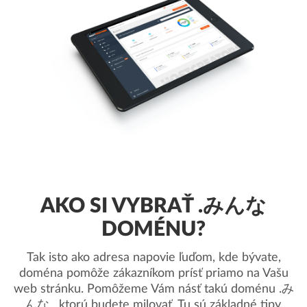
AKO SI VYBRAŤ .みんな
DOMÉNU?
Tak isto ako adresa napovie ľuďom, kde bývate,
doména pomôže zákazníkom prísť priamo na Vašu
web stránku. Pomôžeme Vám násť takú doménu .み
んな , ktorú budete milovať. Tu sú základné tipy.