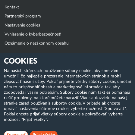
Kontakt
Partnerský program
Nastavenie cookies
Vyhlásenie o kyberbezpečnosti
Oznámenie o nezákonnom obsahu
Klientská zóna
COOKIES
WebAdmin
Na našich stránkach používame súbory cookie, aby sme vám
umožnili čo najlepšie prezeranie internetových stránok a mohli
WebMail
zlepšovať naše služby. Pokiaľ prijmete všetky súbory cookie, umožní
Zmena hesla (E-mail, FTP, SSH)
nám to prispôsobiť obsah a marketingové informácie tak, aby
zodpovedali vašim potrebám. Súbory cookie nám taktiež pomáhajú
Webhosting
riešiť problémy, na ktoré môžete naraziť. Viac sa dozviete na našej
stránke zásad
používania súborov cookie. V prípade ak chcete
Domény
upraviť nastavenia súborov cookie, vyberte možnosť "Spravovať".
Pokiaľ chcete prijať všetky súbory cookie a pokračovať, vyberte
možnosť "Prijať všetky".
Copyright & 2018-2026 HostCreators. Všetky práva vyhradené