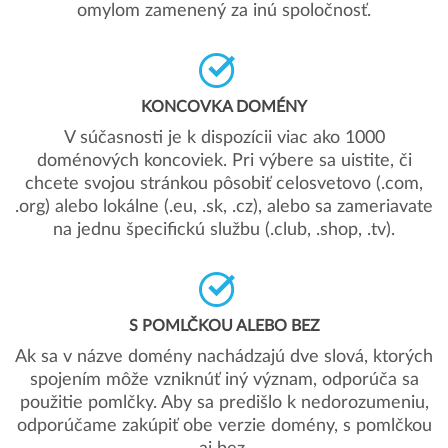
omylom zamenený za inú spoločnosť.
KONCOVKA DOMÉNY
V súčasnosti je k dispozícii viac ako 1000
doménových koncoviek. Pri výbere sa uistite, či
chcete svojou stránkou pôsobiť celosvetovo (.com,
.org) alebo lokálne (.eu, .sk, .cz), alebo sa zameriavate
na jednu špecifickú službu (.club, .shop, .tv).
S POMLČKOU ALEBO BEZ
Ak sa v názve domény nachádzajú dve slová, ktorých
spojením môže vzniknúť iný význam, odporúča sa
použitie pomlčky. Aby sa predišlo k nedorozumeniu,
odporúčame zakúpiť obe verzie domény, s pomlčkou