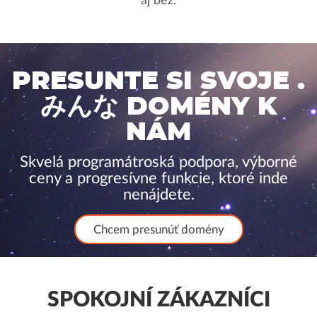
aj bez.
PRESUNTE SI SVOJE .
みんな DOMÉNY K
NÁM
Skvelá programátroská podpora, výborné
ceny a progresívne funkcie, ktoré inde
nenájdete.
Chcem presunúť domény
SPOKOJNÍ ZÁKAZNÍCI