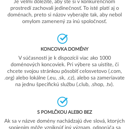
Je veľmi dôležité, aby ste si v konkurenčnom
prostredí zachovali jedinečnosť. To isté platí aj o
doménach, preto si názov vyberajte tak, aby nebol
omylom zamenený za inú spoločnosť.
KONCOVKA DOMÉNY
V súčasnosti je k dispozícii viac ako 1000
doménových koncoviek. Pri výbere sa uistite, či
chcete svojou stránkou pôsobiť celosvetovo (.com,
.org) alebo lokálne (.eu, .sk, .cz), alebo sa zameriavate
na jednu špecifickú službu (.club, .shop, .tv).
S POMLČKOU ALEBO BEZ
Ak sa v názve domény nachádzajú dve slová, ktorých
spojením môže vzniknúť iný význam, odporúča sa