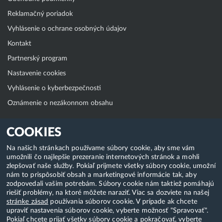
Reklamačný poriadok
Vyhlásenie o ochrane osobných údajov
Kontakt
Partnerský program
Nastavenie cookies
Vyhlásenie o kyberbezpečnosti
Oznámenie o nezákonnom obsahu
Klientská zóna
COOKIES
WebAdmin
Na našich stránkach používame súbory cookie, aby sme vám
umožnili čo najlepšie prezeranie internetových stránok a mohli
WebMail
zlepšovať naše služby. Pokiaľ prijmete všetky súbory cookie, umožní
Zmena hesla (E-mail, FTP, SSH)
nám to prispôsobiť obsah a marketingové informácie tak, aby
zodpovedali vašim potrebám. Súbory cookie nám taktiež pomáhajú
Webhosting
riešiť problémy, na ktoré môžete naraziť. Viac sa dozviete na našej
stránke zásad
používania súborov cookie. V prípade ak chcete
Domény
upraviť nastavenia súborov cookie, vyberte možnosť "Spravovať".
Pokiaľ chcete prijať všetky súbory cookie a pokračovať, vyberte