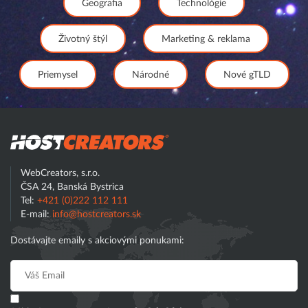
Geografia
Technológie
Životný štýl
Marketing & reklama
Priemysel
Národné
Nové gTLD
Hostcreator
WebCreators, s.r.o.
ČSA 24, Banská Bystrica
Tel:
+421 (0)222 112 111
E-mail:
info@hostcreators.sk
Dostávajte emaily s akciovými ponukami: