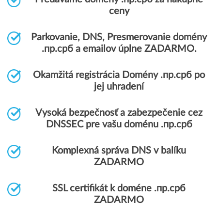
ceny
Parkovanie, DNS, Presmerovanie domény
.пр.срб a emailov úplne ZADARMO.
Okamžitá registrácia Domény .пр.срб po
jej uhradení
Vysoká bezpečnosť a zabezpečenie cez
DNSSEC pre vašu doménu .пр.срб
Komplexná správa DNS v balíku
ZADARMO
SSL certifikát k doméne .пр.срб
ZADARMO