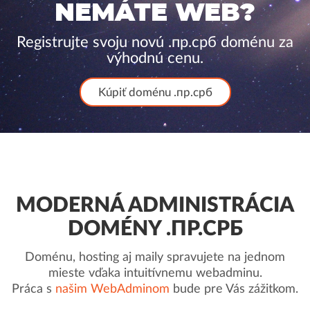
NEMÁTE WEB?
Registrujte svoju novú .пр.срб doménu za
výhodnú cenu.
Kúpiť doménu .пр.срб
MODERNÁ ADMINISTRÁCIA
DOMÉNY .ПР.СРБ
Doménu, hosting aj maily spravujete na jednom
mieste vďaka intuitívnemu webadminu.
Práca s
našim WebAdminom
bude pre Vás zážitkom.