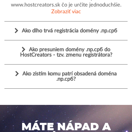
www.hostcreators.sk čo je určite jednoduchšie.
Zobraziť viac
Ako dlho trvá registrácia domény .пр.срб
Ako presuniem domény .пр.срб do
HostCreators - tzv. zmenu registrátora?
Ako zistím komu patrí obsadená doména
.пр.срб?
MÁTE NÁPAD A