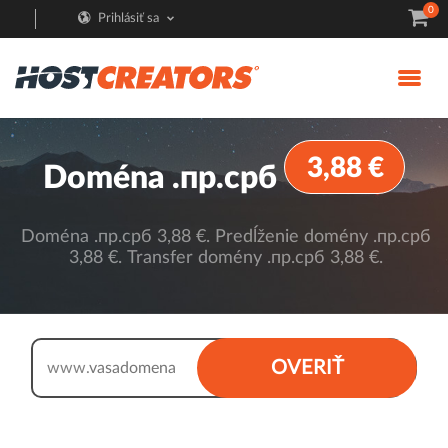
0
Prihlásiť sa
3,88 €
Doména .пр.срб
Doména .пр.срб 3,88 €. Predĺženie domény .пр.срб
3,88 €. Transfer domény .пр.срб 3,88 €.
.пр.срб
OVERIŤ
www.