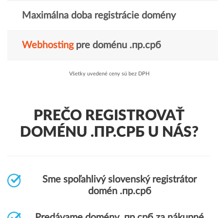
Maximálna doba registrácie domény
Webhosting
pre doménu .пр.срб
Všetky uvedené ceny sú bez DPH
PREČO REGISTROVAŤ
DOMÉNU .ПР.СРБ U NÁS?
Sme spoľahlivý slovenský registrátor
domén .пр.срб
Predávame domény .пр.срб za nákupné