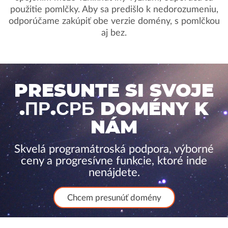
použitie pomlčky. Aby sa predišlo k nedorozumeniu,
odporúčame zakúpiť obe verzie domény, s pomlčkou
aj bez.
PRESUNTE SI SVOJE
.ПР.СРБ DOMÉNY K
NÁM
Skvelá programátroská podpora, výborné
ceny a progresívne funkcie, ktoré inde
nenájdete.
Chcem presunúť domény