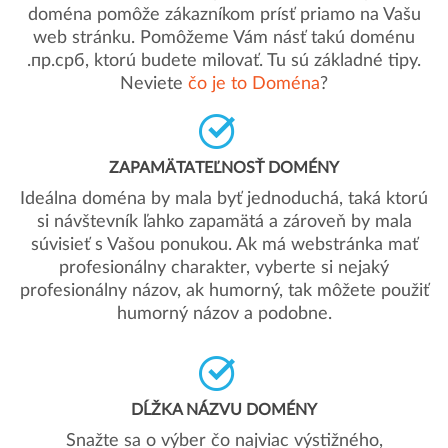
doména pomôže zákazníkom prísť priamo na Vašu
web stránku. Pomôžeme Vám násť takú doménu
.пр.срб, ktorú budete milovať. Tu sú základné tipy.
Neviete
čo je to Doména
?
ZAPAMÄTATEĽNOSŤ DOMÉNY
Ideálna doména by mala byť jednoduchá, taká ktorú
si návštevník ľahko zapamätá a zároveň by mala
súvisieť s Vašou ponukou. Ak má webstránka mať
profesionálny charakter, vyberte si nejaký
profesionálny názov, ak humorný, tak môžete použiť
humorný názov a podobne.
DĹŽKA NÁZVU DOMÉNY
Snažte sa o výber čo najviac výstižného,