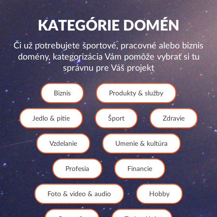
KATEGÓRIE DOMÉN
Či už potrebujete športové, pracovné alebo biznis
domény, kategorizácia Vám pomôže vybrať si tu
správnu pre Váš projekt
Biznis
Produkty & služby
Jedlo & pitie
Šport
Zdravie
Vzdelanie
Umenie & kultúra
Profesia
Financie
Foto & video & audio
Hobby