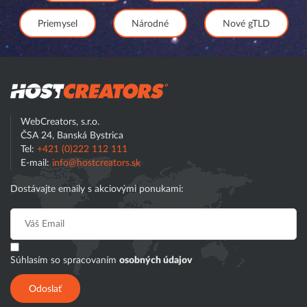
Priemysel
Národné
Nové gTLD
Hostcreator
WebCreators, s.r.o.
ČSA 24, Banská Bystrica
Tel:
+421 (0)222 112 111
E-mail:
info@hostcreators.sk
Dostávajte emaily s akciovými ponukami:
Súhlasím so spracovaním
osobných údajov
Odoslať