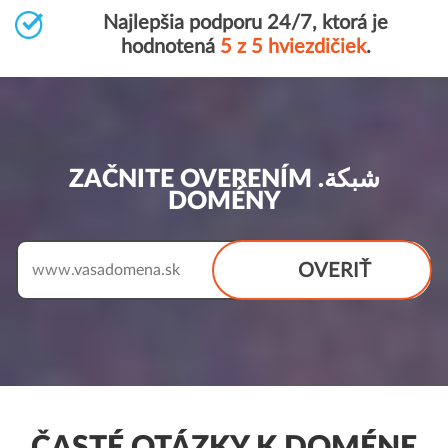
Najlepšia podporu 24/7, ktorá je
hodnotená
5 z 5 hviezdičiek
.
ZAČNITE OVERENÍM .شبكة
DOMÉNY
OVERIŤ
www.