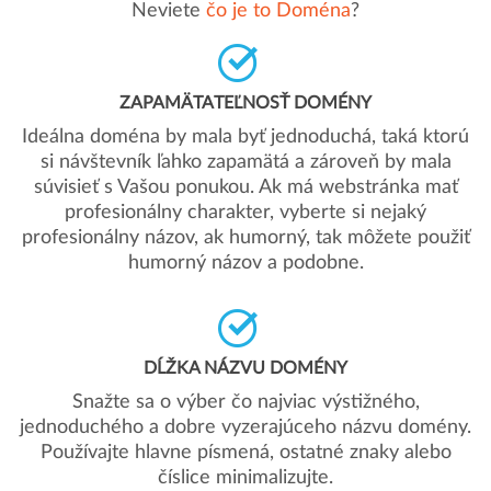
Neviete
čo je to Doména
?
ZAPAMÄTATEĽNOSŤ DOMÉNY
Ideálna doména by mala byť jednoduchá, taká ktorú
si návštevník ľahko zapamätá a zároveň by mala
súvisieť s Vašou ponukou. Ak má webstránka mať
profesionálny charakter, vyberte si nejaký
profesionálny názov, ak humorný, tak môžete použiť
humorný názov a podobne.
DĹŽKA NÁZVU DOMÉNY
Snažte sa o výber čo najviac výstižného,
jednoduchého a dobre vyzerajúceho názvu domény.
Používajte hlavne písmená, ostatné znaky alebo
číslice minimalizujte.