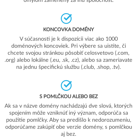
omylom zamenený za inú spoločnosť.
KONCOVKA DOMÉNY
V súčasnosti je k dispozícii viac ako 1000
doménových koncoviek. Pri výbere sa uistite, či
chcete svojou stránkou pôsobiť celosvetovo (.com,
.org) alebo lokálne (.eu, .sk, .cz), alebo sa zameriavate
na jednu špecifickú službu (.club, .shop, .tv).
S POMLČKOU ALEBO BEZ
Ak sa v názve domény nachádzajú dve slová, ktorých
spojením môže vzniknúť iný význam, odporúča sa
použitie pomlčky. Aby sa predišlo k nedorozumeniu,
odporúčame zakúpiť obe verzie domény, s pomlčkou
aj bez.