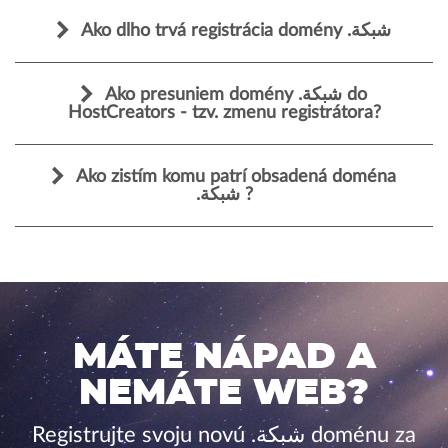
Ako dlho trvá registrácia domény .شبكة
Ako presuniem domény .شبكة do
HostCreators - tzv. zmenu registrátora?
Ako zistím komu patrí obsadená doména
.شبكة ?
MÁTE NÁPAD A
NEMÁTE WEB?
Registrujte svoju novú .شبكة doménu za