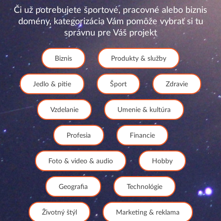
Či už potrebujete športové, pracovné alebo biznis
domény, kategorizácia Vám pomôže vybrať si tu
správnu pre Váš projekt
Biznis
Produkty & služby
Jedlo & pitie
Šport
Zdravie
Vzdelanie
Umenie & kultúra
Profesia
Financie
Foto & video & audio
Hobby
Geografia
Technológie
Životný štýl
Marketing & reklama