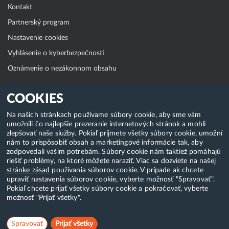
Kontakt
Partnerský program
Nastavenie cookies
Vyhlásenie o kyberbezpečnosti
Oznámenie o nezákonnom obsahu
Klientská zóna
COOKIES
WebAdmin
Na našich stránkach používame súbory cookie, aby sme vám
umožnili čo najlepšie prezeranie internetových stránok a mohli
WebMail
zlepšovať naše služby. Pokiaľ prijmete všetky súbory cookie, umožní
Zmena hesla (E-mail, FTP, SSH)
nám to prispôsobiť obsah a marketingové informácie tak, aby
zodpovedali vašim potrebám. Súbory cookie nám taktiež pomáhajú
Webhosting
riešiť problémy, na ktoré môžete naraziť. Viac sa dozviete na našej
stránke zásad
používania súborov cookie. V prípade ak chcete
Domény
upraviť nastavenia súborov cookie, vyberte možnosť "Spravovať".
Pokiaľ chcete prijať všetky súbory cookie a pokračovať, vyberte
možnosť "Prijať všetky".
Copyright & 2018-2026 HostCreators. Všetky práva vyhradené
Spravovať
Prijať všetky