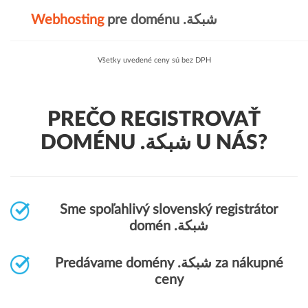
Webhosting
pre doménu .شبكة
Všetky uvedené ceny sú bez DPH
PREČO REGISTROVAŤ
DOMÉNU .شبكة U NÁS?
Sme spoľahlivý slovenský registrátor
domén .شبكة
Predávame domény .شبكة za nákupné
ceny