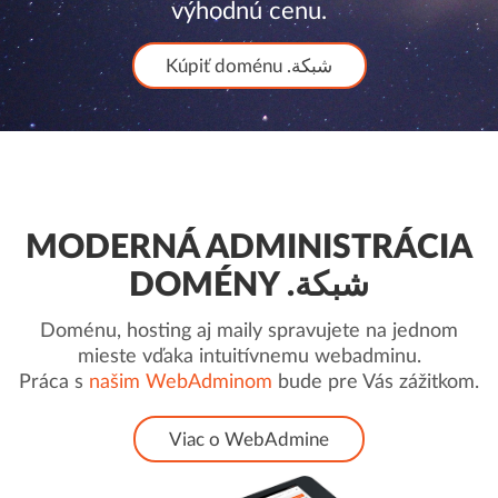
výhodnú cenu.
Kúpiť doménu .شبكة
MODERNÁ ADMINISTRÁCIA
DOMÉNY .شبكة
Doménu, hosting aj maily spravujete na jednom
mieste vďaka intuitívnemu webadminu.
Práca s
našim WebAdminom
bude pre Vás zážitkom.
Viac o WebAdmine