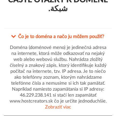
ČASTÉ OTÁZKY K DOMÉNE
.شبكة
Čo je to doména a načo ju môžem použiť?
Doména (doménové meno) je jedinečná adresa
na internete, ktorá môže odkazovať na nejaký
web alebo webovú službu. Nahrádza zložitý
číselný a znakový zápis, ktorý identifikuje každý
počítač na internete, tzv. IP adresa. Je to niečo
ako telefónny zoznam, ktorým nahrádzame
telefónne čísla a nemusíme si ich tak pamätať.
Napríklad namiesto zapamätania si IP adresy:
46.229.238.141 si stačí len zapamätať
www.hostcreators.sk čo je určite jednoduchšie.
Zobraziť viac