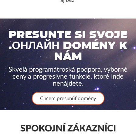
aj bez.
PRESUNTE SI SVOJE
.ОНЛАЙН DOMÉNY K
NÁM
Skvelá programátroská podpora, výborné
ceny a progresívne funkcie, ktoré inde
nenájdete.
Chcem presunúť domény
SPOKOJNÍ ZÁKAZNÍCI