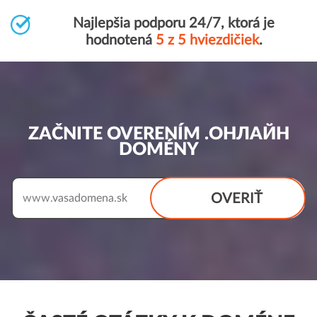
Najlepšia podporu 24/7, ktorá je
hodnotená
5 z 5 hviezdičiek
.
ZAČNITE OVERENÍM .ОНЛАЙН
DOMÉNY
OVERIŤ
www.