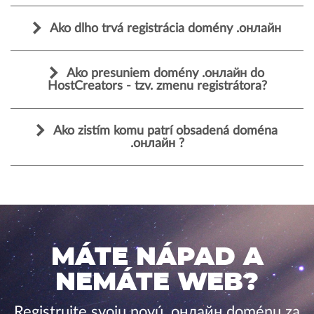
Ako dlho trvá registrácia domény .онлайн
Ako presuniem domény .онлайн do
HostCreators - tzv. zmenu registrátora?
Ako zistím komu patrí obsadená doména
.онлайн ?
MÁTE NÁPAD A
NEMÁTE WEB?
Registrujte svoju novú .онлайн doménu za