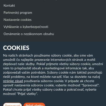
Kontakt
Partnerský program
Nastavenie cookies
Vyhlásenie o kyberbezpečnosti
Oznámenie o nezákonnom obsahu
Klientská zóna
COOKIES
WebAdmin
Na našich stránkach používame súbory cookie, aby sme vám
umožnili čo najlepšie prezeranie internetových stránok a mohli
WebMail
zlepšovať naše služby. Pokiaľ prijmete všetky súbory cookie, umožní
Zmena hesla (E-mail, FTP, SSH)
nám to prispôsobiť obsah a marketingové informácie tak, aby
zodpovedali vašim potrebám. Súbory cookie nám taktiež pomáhajú
Webhosting
riešiť problémy, na ktoré môžete naraziť. Viac sa dozviete na našej
stránke zásad
používania súborov cookie. V prípade ak chcete
Domény
upraviť nastavenia súborov cookie, vyberte možnosť "Spravovať".
Pokiaľ chcete prijať všetky súbory cookie a pokračovať, vyberte
možnosť "Prijať všetky".
Copyright & 2018-2026 HostCreators. Všetky práva vyhradené