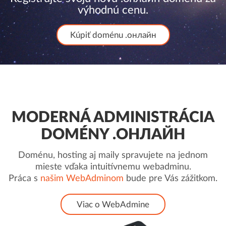
výhodnú cenu.
Kúpiť doménu .онлайн
MODERNÁ ADMINISTRÁCIA
DOMÉNY .ОНЛАЙН
Doménu, hosting aj maily spravujete na jednom
mieste vďaka intuitívnemu webadminu.
Práca s
našim WebAdminom
bude pre Vás zážitkom.
Viac o WebAdmine