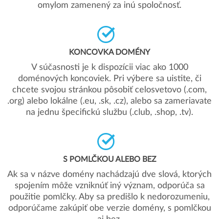
omylom zamenený za inú spoločnosť.
KONCOVKA DOMÉNY
V súčasnosti je k dispozícii viac ako 1000
doménových koncoviek. Pri výbere sa uistite, či
chcete svojou stránkou pôsobiť celosvetovo (.com,
.org) alebo lokálne (.eu, .sk, .cz), alebo sa zameriavate
na jednu špecifickú službu (.club, .shop, .tv).
S POMLČKOU ALEBO BEZ
Ak sa v názve domény nachádzajú dve slová, ktorých
spojením môže vzniknúť iný význam, odporúča sa
použitie pomlčky. Aby sa predišlo k nedorozumeniu,
odporúčame zakúpiť obe verzie domény, s pomlčkou