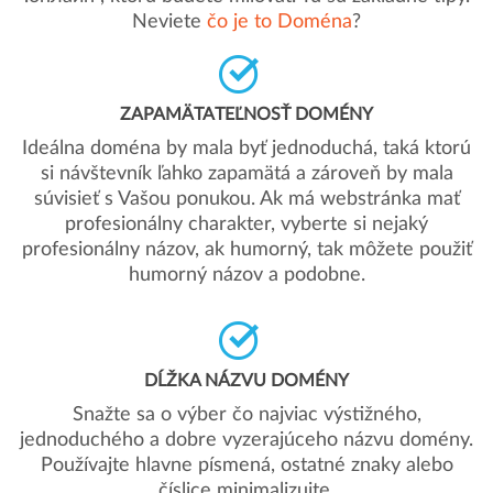
Neviete
čo je to Doména
?
ZAPAMÄTATEĽNOSŤ DOMÉNY
Ideálna doména by mala byť jednoduchá, taká ktorú
si návštevník ľahko zapamätá a zároveň by mala
súvisieť s Vašou ponukou. Ak má webstránka mať
profesionálny charakter, vyberte si nejaký
profesionálny názov, ak humorný, tak môžete použiť
humorný názov a podobne.
DĹŽKA NÁZVU DOMÉNY
Snažte sa o výber čo najviac výstižného,
jednoduchého a dobre vyzerajúceho názvu domény.
Používajte hlavne písmená, ostatné znaky alebo
číslice minimalizujte.