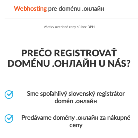
Webhosting
pre doménu .онлайн
Všetky uvedené ceny sú bez DPH
PREČO REGISTROVAŤ
DOMÉNU .ОНЛАЙН U NÁS?
Sme spoľahlivý slovenský registrátor
domén .онлайн
Predávame domény .онлайн za nákupné
ceny