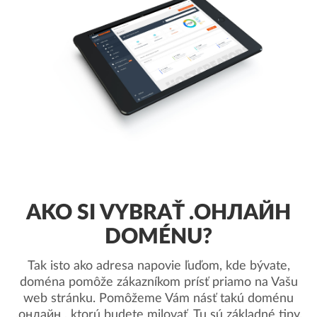
AKO SI VYBRAŤ .ОНЛАЙН
DOMÉNU?
Tak isto ako adresa napovie ľuďom, kde bývate,
doména pomôže zákazníkom prísť priamo na Vašu
web stránku. Pomôžeme Vám násť takú doménu
.онлайн , ktorú budete milovať. Tu sú základné tipy.