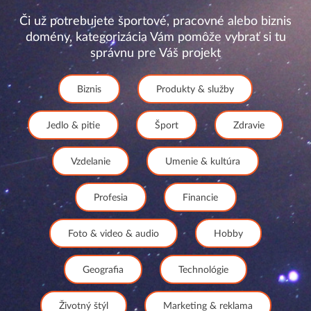
Či už potrebujete športové, pracovné alebo biznis
domény, kategorizácia Vám pomôže vybrať si tu
správnu pre Váš projekt
Biznis
Produkty & služby
Jedlo & pitie
Šport
Zdravie
Vzdelanie
Umenie & kultúra
Profesia
Financie
Foto & video & audio
Hobby
Geografia
Technológie
Životný štýl
Marketing & reklama