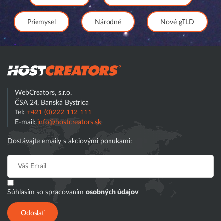
Priemysel
Národné
Nové gTLD
Hostcreator
WebCreators, s.r.o.
ČSA 24, Banská Bystrica
Tel:
+421 (0)222 112 111
E-mail:
info@hostcreators.sk
Dostávajte emaily s akciovými ponukami:
Súhlasím so spracovaním
osobných údajov
Odoslať