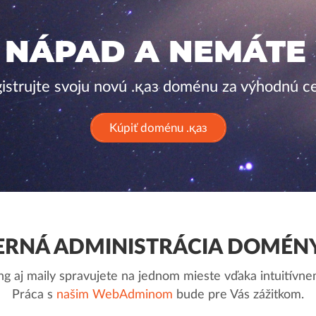
 NÁPAD A NEMÁTE
istrujte svoju novú .қаз doménu za výhodnú c
Kúpiť doménu .қаз
RNÁ ADMINISTRÁCIA DOMÉNY
g aj maily spravujete na jednom mieste vďaka intuitív
Práca s
našim WebAdminom
bude pre Vás zážitkom.