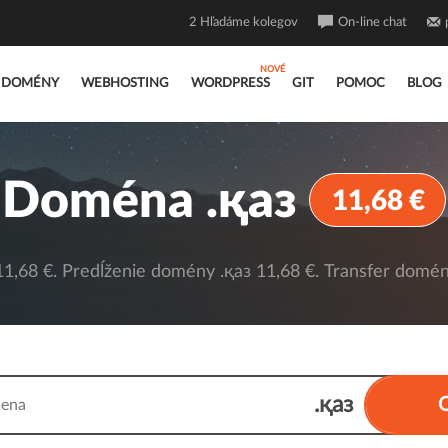
2
Hľadáme kolegov
On-line chat
DOMÉNY
WEBHOSTING
WORDPRESS
GIT
POMOC
BLOG
Doména .қаз
11,68 €
1,68 €. Predĺženie domény .қаз 11,68 €. Transfer domény
.қаз