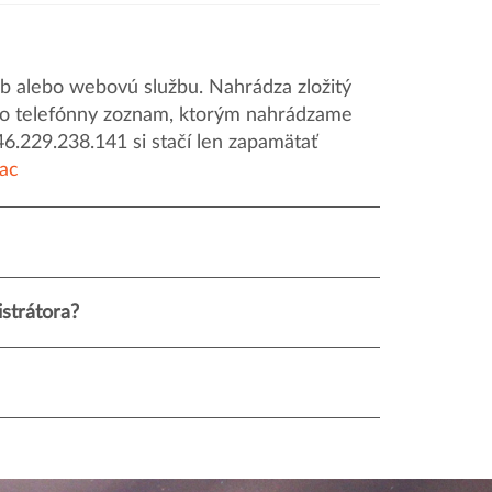
 alebo webovú službu. Nahrádza zložitý
o ako telefónny zoznam, ktorým nahrádzame
46.229.238.141 si stačí len zapamätať
iac
strátora?