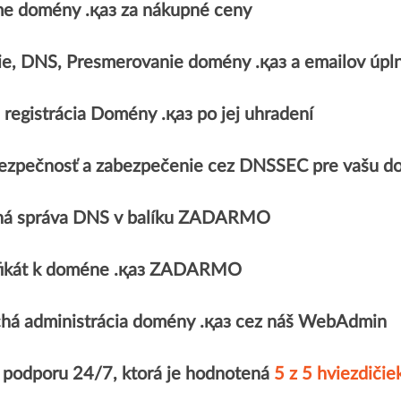
e domény .қаз za nákupné ceny
ie, DNS, Presmerovanie domény .қаз a emailov ú
registrácia Domény .қаз po jej uhradení
ezpečnosť a zabezpečenie cez DNSSEC pre vašu d
á správa DNS v balíku ZADARMO
ifikát k doméne .қаз ZADARMO
há administrácia domény .қаз cez náš WebAdmin
 podporu 24/7, ktorá je hodnotená
5 z 5 hviezdičie