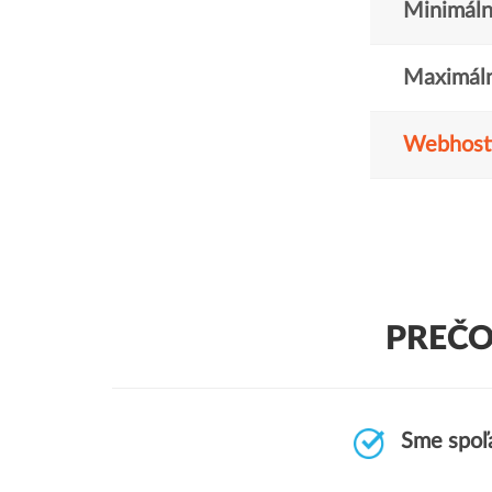
Minimáln
Maximáln
Webhost
PREČO
Sme spoľa