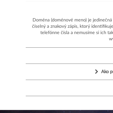
Doména (doménové meno) je jedinečná a
číselný a znakový zápis, ktorý identifik
telefónne čísla a nemusíme si ich ta
w
Ako p