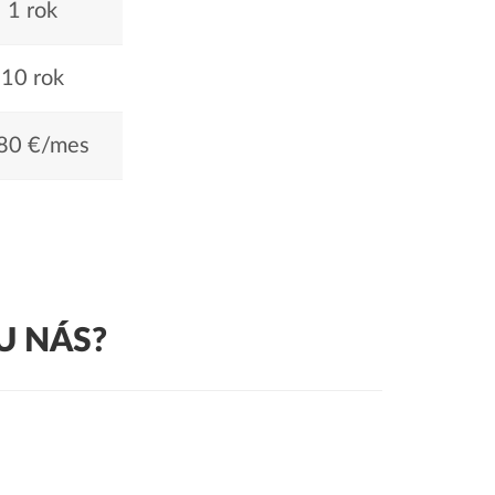
1 rok
10 rok
80 €/mes
U NÁS?