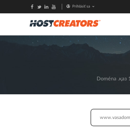
Prihlásiť sa
Doména .қаз 1
www.