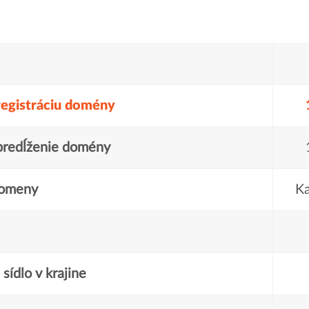
registráciu domény
predĺženie domény
domeny
Ka
sídlo v krajine