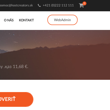
0
pomoc@hostcreators.sk
+421 (0)222 112 111
WebAdmin
O NÁS
KONTAKT
 .қаз 11,68 €.
OVERIŤ