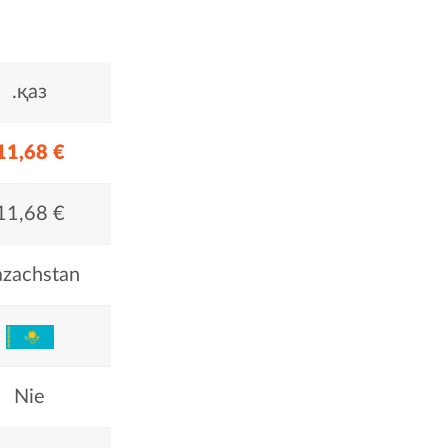
.қаз
11,68 €
11,68 €
zachstan
Nie