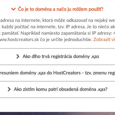
Čo je to doména a načo ju môžem použiť?
dresa na internete, ktorá môže odkazovať na nejaký web
uje každý počítač na internete, tzv. IP adresa. Je to nieč
k pamätať. Napríklad namiesto zapamätania si IP adresy: 
ww.hostcreators.sk čo je určite jednoduchšie.
Zobraziť v
Ako dlho trvá registrácia domény .қаз
resuniem domény .қаз do HostCreators - tzv. zmenu regi
Ako zistím komu patrí obsadená doména .қаз?