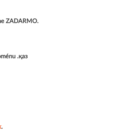
plne ZADARMO.
oménu .қаз
k
.