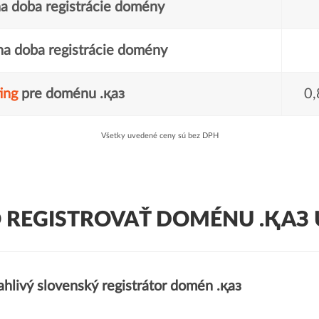
a doba registrácie domény
a doba registrácie domény
ing
pre doménu .қаз
0,
Všetky uvedené ceny sú bez DPH
 REGISTROVAŤ DOMÉNU .ҚАЗ 
hlivý slovenský registrátor domén .қаз