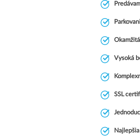
Predávam
Parkovan
Okamžitá 
Vysoká b
Komplexn
SSL cert
Jednoduc
Najlepšia