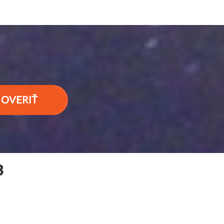
OVERIŤ
З