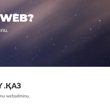
 WEB?
enu.
 .ҚАЗ
nemu webadminu.