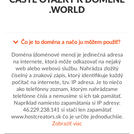
ČASTÉ OTÁZKY K DOMÉNE
.WORLD
Čo je to doména a načo ju môžem použiť?
Doména (doménové meno) je jedinečná adresa
na internete, ktorá môže odkazovať na nejaký
web alebo webovú službu. Nahrádza zložitý
číselný a znakový zápis, ktorý identifikuje každý
počítač na internete, tzv. IP adresa. Je to niečo
ako telefónny zoznam, ktorým nahrádzame
telefónne čísla a nemusíme si ich tak pamätať.
Napríklad namiesto zapamätania si IP adresy:
46.229.238.141 si stačí len zapamätať
www.hostcreators.sk čo je určite jednoduchšie.
Zobraziť viac