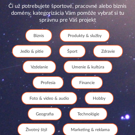
Či už potrebujete športové, pracovné alebo biznis
domény, kategorizácia Vám pomôže vybrať si tu
správnu pre Váš projekt
Biznis
Produkty & služby
Jedlo & pitie
Šport
Zdravie
Vzdelanie
Umenie & kultúra
Profesia
Financie
Foto & video & audio
Hobby
Geografia
Technológie
Životný štýl
Marketing & reklama