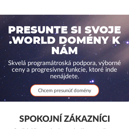
PRESUNTE SI SVOJE
.WORLD DOMÉNY K
NÁM
Skvelá programátroská podpora, výborné
ceny a progresívne funkcie, ktoré inde
nenájdete.
Chcem presunúť domény
SPOKOJNÍ ZÁKAZNÍCI