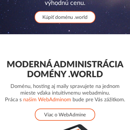
výhodnú cenu.
Kúpiť doménu .world
MODERNÁ ADMINISTRÁCIA
DOMÉNY .WORLD
Doménu, hosting aj maily spravujete na jednom
mieste vďaka intuitívnemu webadminu.
Práca s
našim WebAdminom
bude pre Vás zážitkom.
Viac o WebAdmine