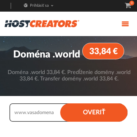
0
Prihlásiť sa
33,84 €
Doména .world
Doména .world 33,84 €. Predĺženie domény .world
33,84 €. Transfer domény .world 33,84 €.
.world
OVERIŤ
www.