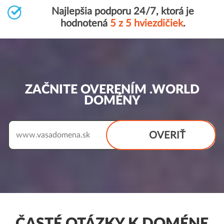
Najlepšia podporu 24/7, ktorá je
hodnotená
5 z 5 hviezdičiek
.
ZAČNITE OVERENÍM .WORLD
DOMÉNY
OVERIŤ
www.