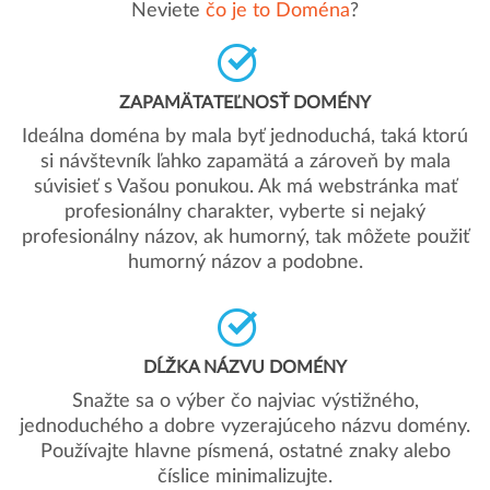
Neviete
čo je to Doména
?
ZAPAMÄTATEĽNOSŤ DOMÉNY
Ideálna doména by mala byť jednoduchá, taká ktorú
si návštevník ľahko zapamätá a zároveň by mala
súvisieť s Vašou ponukou. Ak má webstránka mať
profesionálny charakter, vyberte si nejaký
profesionálny názov, ak humorný, tak môžete použiť
humorný názov a podobne.
DĹŽKA NÁZVU DOMÉNY
Snažte sa o výber čo najviac výstižného,
jednoduchého a dobre vyzerajúceho názvu domény.
Používajte hlavne písmená, ostatné znaky alebo
číslice minimalizujte.