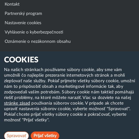
Kontakt
Partnerský program
Nastavenie cookies
Vyhlásenie o kyberbezpečnosti
Oznámenie o nezákonnom obsahu
Klientská zóna
COOKIES
WebAdmin
Na našich stránkach používame súbory cookie, aby sme vám
umožnili čo najlepšie prezeranie internetových stránok a mohli
WebMail
zlepšovať naše služby. Pokiaľ prijmete všetky súbory cookie, umožní
Zmena hesla (E-mail, FTP, SSH)
nám to prispôsobiť obsah a marketingové informácie tak, aby
zodpovedali vašim potrebám. Súbory cookie nám taktiež pomáhajú
Webhosting
riešiť problémy, na ktoré môžete naraziť. Viac sa dozviete na našej
stránke zásad
používania súborov cookie. V prípade ak chcete
Domény
upraviť nastavenia súborov cookie, vyberte možnosť "Spravovať".
Pokiaľ chcete prijať všetky súbory cookie a pokračovať, vyberte
možnosť "Prijať všetky".
Copyright & 2018-2026 HostCreators. Všetky práva vyhradené
Spravovať
Prijať všetky