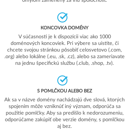
omylom zamenený za inú spoločnosť.
KONCOVKA DOMÉNY
V súčasnosti je k dispozícii viac ako 1000
doménových koncoviek. Pri výbere sa uistite, či
chcete svojou stránkou pôsobiť celosvetovo (.com,
.org) alebo lokálne (.eu, .sk, .cz), alebo sa zameriavate
na jednu špecifickú službu (.club, .shop, .tv).
S POMLČKOU ALEBO BEZ
Ak sa v názve domény nachádzajú dve slová, ktorých
spojením môže vzniknúť iný význam, odporúča sa
použitie pomlčky. Aby sa predišlo k nedorozumeniu,
odporúčame zakúpiť obe verzie domény, s pomlčkou
aj bez.