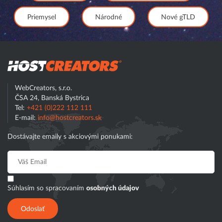
Priemysel
Národné
Nové gTLD
Hostcreator
WebCreators, s.r.o.
ČSA 24, Banská Bystrica
Tel:
+421 (0)222 112 111
E-mail:
info@hostcreators.sk
Dostávajte emaily s akciovými ponukami:
Súhlasím so spracovaním
osobných údajov
Odoslať