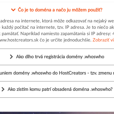
Čo je to doména a načo ju môžem použiť?
dresa na internete, ktorá môže odkazovať na nejaký web
uje každý počítač na internete, tzv. IP adresa. Je to nieč
k pamätať. Napríklad namiesto zapamätania si IP adresy: 
ww.hostcreators.sk čo je určite jednoduchšie.
Zobraziť v
Ako dlho trvá registrácia domény .whoswho
uniem domény .whoswho do HostCreators - tzv. zmenu r
Ako zistím komu patrí obsadená doména .whoswho?