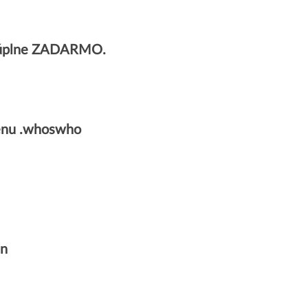
v úplne ZADARMO.
énu .whoswho
in