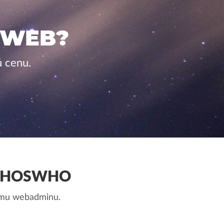
 WEB?
 cenu.
.WHOSWHO
nemu webadminu.