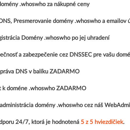
domény .whoswho za nákupné ceny
 DNS, Presmerovanie domény .whoswho a emailo
gistrácia Domény .whoswho po jej uhradení
ečnosť a zabezpečenie cez DNSSEC pre vašu dom
správa DNS v balíku ZADARMO
ikát k doméne .whoswho ZADARMO
administrácia domény .whoswho cez náš WebAdm
odporu 24/7, ktorá je hodnotená
5 z 5 hviezdičiek
.