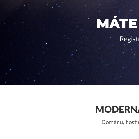
MÁTE
Regis
MODERNÁ
Doménu, hostin