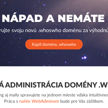
 NÁPAD A NEMÁTE
trujte svoju novú .whoswho doménu za výhodnú
Kúpiť doménu .whoswho
 ADMINISTRÁCIA DOMÉNY 
g aj maily spravujete na jednom mieste vďaka intuitív
Práca s
našim WebAdminom
bude pre Vás zážitkom.