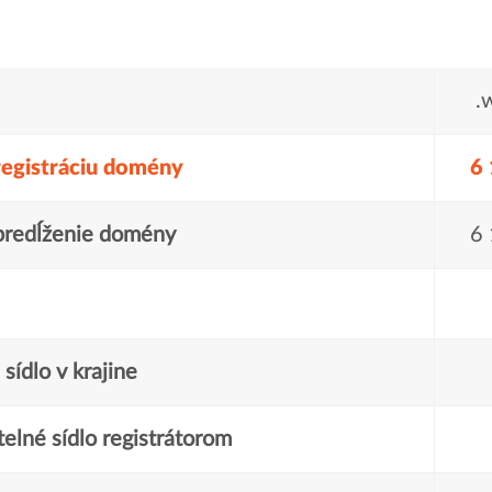
.
registráciu domény
6 
predĺženie domény
6 
sídlo v krajine
elné sídlo registrátorom