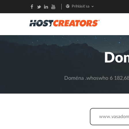
Prihlásiť sa
Do
Doména .whoswho 6 182,68 
www.