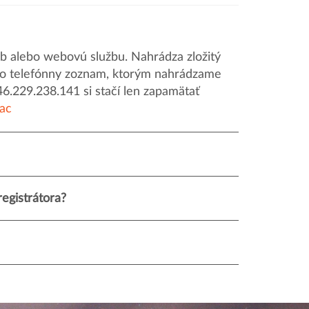
 alebo webovú službu. Nahrádza zložitý
o ako telefónny zoznam, ktorým nahrádzame
46.229.238.141 si stačí len zapamätať
iac
egistrátora?