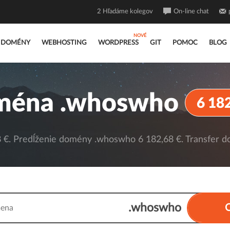
2
Hľadáme kolegov
On-line chat
DOMÉNY
WEBHOSTING
WORDPRESS
GIT
POMOC
BLOG
ména .whoswho
6 18
€. Predĺženie domény .whoswho 6 182,68 €. Transfer d
.whoswho