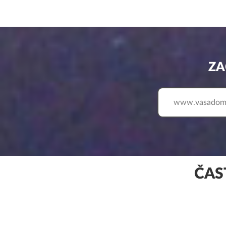
ZA
www.
ČAS