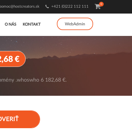
0
pomoc@hostcreators.sk
+421 (0)222 112 111
WebAdmin
O NÁS
KONTAKT
2,68 €
omény .whoswho 6 182,68 €.
OVERIŤ