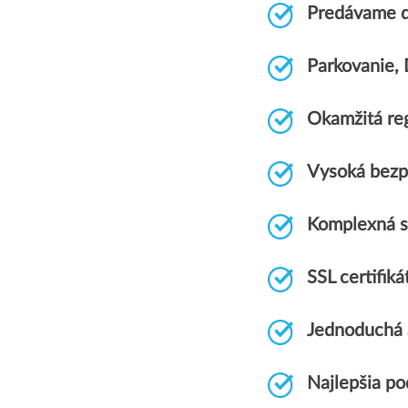
Predávame 
Parkovanie,
Okamžitá re
Vysoká bezp
Komplexná 
SSL certif
Jednoduchá 
Najlepšia p