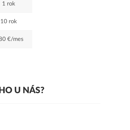
1 rok
10 rok
80 €/mes
HO U NÁS?