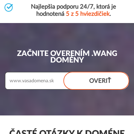
Najlepšia podporu 24/7, ktorá je
hodnotená
5 z 5 hviezdičiek
.
ZAČNITE OVERENÍM .WANG
DOMÉNY
OVERIŤ
www.