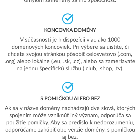
omylom zamenený za inú spoločnosť.
KONCOVKA DOMÉNY
V súčasnosti je k dispozícii viac ako 1000
doménových koncoviek. Pri výbere sa uistite, či
chcete svojou stránkou pôsobiť celosvetovo (.com,
.org) alebo lokálne (.eu, .sk, .cz), alebo sa zameriavate
na jednu špecifickú službu (.club, .shop, .tv).
S POMLČKOU ALEBO BEZ
Ak sa v názve domény nachádzajú dve slová, ktorých
spojením môže vzniknúť iný význam, odporúča sa
použitie pomlčky. Aby sa predišlo k nedorozumeniu,
odporúčame zakúpiť obe verzie domény, s pomlčkou
aj bez.