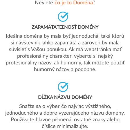
Neviete
čo je to Doména
?
ZAPAMÄTATEĽNOSŤ DOMÉNY
Ideálna doména by mala byť jednoduchá, taká ktorú
si návštevník ľahko zapamätá a zároveň by mala
súvisieť s Vašou ponukou. Ak má webstránka mať
profesionálny charakter, vyberte si nejaký
profesionálny názov, ak humorný, tak môžete použiť
humorný názov a podobne.
DĹŽKA NÁZVU DOMÉNY
Snažte sa o výber čo najviac výstižného,
jednoduchého a dobre vyzerajúceho názvu domény.
Používajte hlavne písmená, ostatné znaky alebo
číslice minimalizujte.