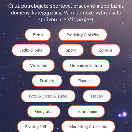
Či už potrebujete športové, pracovné alebo biznis
domény, kategorizácia Vám pomôže vybrať si tu
správnu pre Váš projekt
Biznis
Produkty & služby
Jedlo & pitie
Šport
Zdravie
Vzdelanie
Umenie & kultúra
Profesia
Financie
Foto & video & audio
Hobby
Geografia
Technológie
Životný štýl
Marketing & reklama