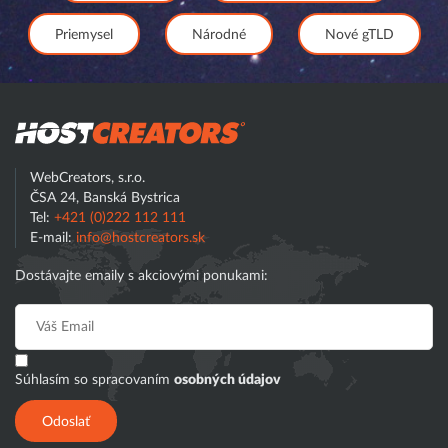
Priemysel
Národné
Nové gTLD
Hostcreator
WebCreators, s.r.o.
ČSA 24, Banská Bystrica
Tel:
+421 (0)222 112 111
E-mail:
info@hostcreators.sk
Dostávajte emaily s akciovými ponukami:
Súhlasím so spracovaním
osobných údajov
Odoslať