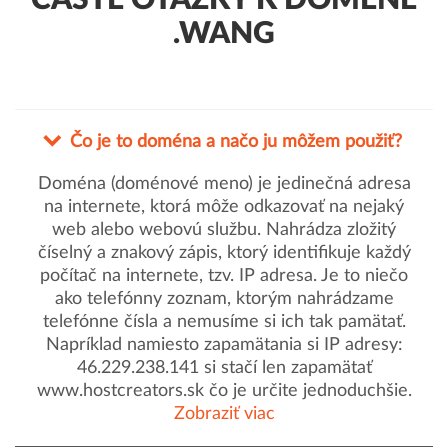
ČASTÉ OTÁZKY K DOMÉNE
.WANG
Čo je to doména a načo ju môžem použiť?
Doména (doménové meno) je jedinečná adresa
na internete, ktorá môže odkazovať na nejaký
web alebo webovú službu. Nahrádza zložitý
číselný a znakový zápis, ktorý identifikuje každý
počítač na internete, tzv. IP adresa. Je to niečo
ako telefónny zoznam, ktorým nahrádzame
telefónne čísla a nemusíme si ich tak pamätať.
Napríklad namiesto zapamätania si IP adresy:
46.229.238.141 si stačí len zapamätať
www.hostcreators.sk čo je určite jednoduchšie.
Zobraziť viac