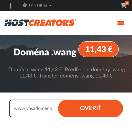
0
Prihlásiť sa
11,43 €
Doména .wang
Doména .wang 11,43 €. Predĺženie domény .wang
11,43 €. Transfer domény .wang 11,43 €.
.wang
OVERIŤ
www.