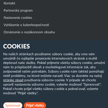
Kontakt
Partnerský program
Nastavenie cookies
Vyhlásenie o kyberbezpečnosti
Oznámenie o nezákonnom obsahu
Klientská zóna
COOKIES
WebAdmin
Na našich stránkach používame súbory cookie, aby sme vám
umožnili čo najlepšie prezeranie internetových stránok a mohli
WebMail
zlepšovať naše služby. Pokiaľ prijmete všetky súbory cookie, umožní
Zmena hesla (E-mail, FTP, SSH)
nám to prispôsobiť obsah a marketingové informácie tak, aby
zodpovedali vašim potrebám. Súbory cookie nám taktiež pomáhajú
Webhosting
riešiť problémy, na ktoré môžete naraziť. Viac sa dozviete na našej
stránke zásad
používania súborov cookie. V prípade ak chcete
Domény
upraviť nastavenia súborov cookie, vyberte možnosť "Spravovať".
Pokiaľ chcete prijať všetky súbory cookie a pokračovať, vyberte
možnosť "Prijať všetky".
Copyright & 2018-2026 HostCreators. Všetky práva vyhradené
Spravovať
Prijať všetky