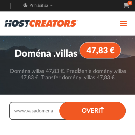
0
Prihlásiť sa
47,83 €
Doména .villas
Doména .villas 47,83 €. Predĺženie domény .villas
47,83 €. Transfer domény .villas 47,83 €.
.villas
OVERIŤ
www.