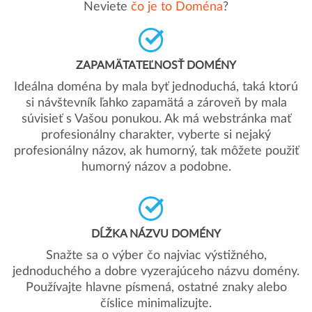
Neviete
čo je to Doména
?
ZAPAMÄTATEĽNOSŤ DOMÉNY
Ideálna doména by mala byť jednoduchá, taká ktorú
si návštevník ľahko zapamätá a zároveň by mala
súvisieť s Vašou ponukou. Ak má webstránka mať
profesionálny charakter, vyberte si nejaký
profesionálny názov, ak humorný, tak môžete použiť
humorný názov a podobne.
DĹŽKA NÁZVU DOMÉNY
Snažte sa o výber čo najviac výstižného,
jednoduchého a dobre vyzerajúceho názvu domény.
Používajte hlavne písmená, ostatné znaky alebo
číslice minimalizujte.