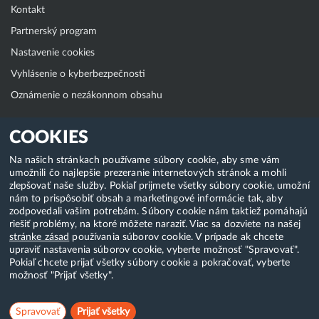
Kontakt
Partnerský program
Nastavenie cookies
Vyhlásenie o kyberbezpečnosti
Oznámenie o nezákonnom obsahu
Klientská zóna
COOKIES
WebAdmin
Na našich stránkach používame súbory cookie, aby sme vám
umožnili čo najlepšie prezeranie internetových stránok a mohli
WebMail
zlepšovať naše služby. Pokiaľ prijmete všetky súbory cookie, umožní
Zmena hesla (E-mail, FTP, SSH)
nám to prispôsobiť obsah a marketingové informácie tak, aby
zodpovedali vašim potrebám. Súbory cookie nám taktiež pomáhajú
Webhosting
riešiť problémy, na ktoré môžete naraziť. Viac sa dozviete na našej
stránke zásad
používania súborov cookie. V prípade ak chcete
Domény
upraviť nastavenia súborov cookie, vyberte možnosť "Spravovať".
Pokiaľ chcete prijať všetky súbory cookie a pokračovať, vyberte
možnosť "Prijať všetky".
Copyright & 2018-2026 HostCreators. Všetky práva vyhradené
Spravovať
Prijať všetky