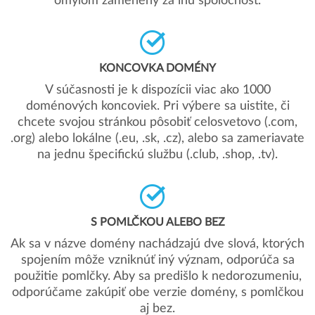
omylom zamenený za inú spoločnosť.
KONCOVKA DOMÉNY
V súčasnosti je k dispozícii viac ako 1000
doménových koncoviek. Pri výbere sa uistite, či
chcete svojou stránkou pôsobiť celosvetovo (.com,
.org) alebo lokálne (.eu, .sk, .cz), alebo sa zameriavate
na jednu špecifickú službu (.club, .shop, .tv).
S POMLČKOU ALEBO BEZ
Ak sa v názve domény nachádzajú dve slová, ktorých
spojením môže vzniknúť iný význam, odporúča sa
použitie pomlčky. Aby sa predišlo k nedorozumeniu,
odporúčame zakúpiť obe verzie domény, s pomlčkou
aj bez.