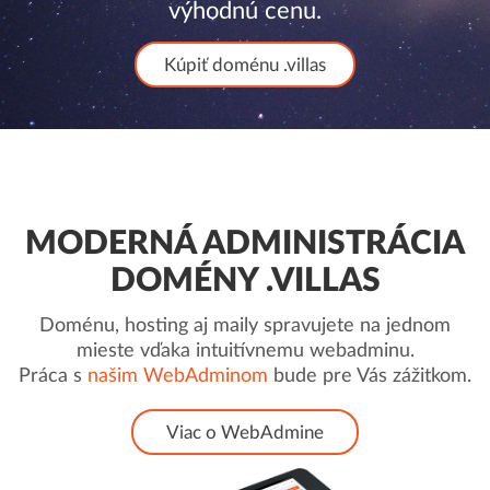
výhodnú cenu.
Kúpiť doménu .villas
MODERNÁ ADMINISTRÁCIA
DOMÉNY .VILLAS
Doménu, hosting aj maily spravujete na jednom
mieste vďaka intuitívnemu webadminu.
Práca s
našim WebAdminom
bude pre Vás zážitkom.
Viac o WebAdmine