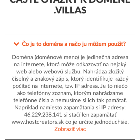
ČASTÉ OTÁZKY K DOMÉNE
.VILLAS
Čo je to doména a načo ju môžem použiť?
Doména (doménové meno) je jedinečná adresa
na internete, ktorá môže odkazovať na nejaký
web alebo webovú službu. Nahrádza zložitý
číselný a znakový zápis, ktorý identifikuje každý
počítač na internete, tzv. IP adresa. Je to niečo
ako telefónny zoznam, ktorým nahrádzame
telefónne čísla a nemusíme si ich tak pamätať.
Napríklad namiesto zapamätania si IP adresy:
46.229.238.141 si stačí len zapamätať
www.hostcreators.sk čo je určite jednoduchšie.
Zobraziť viac