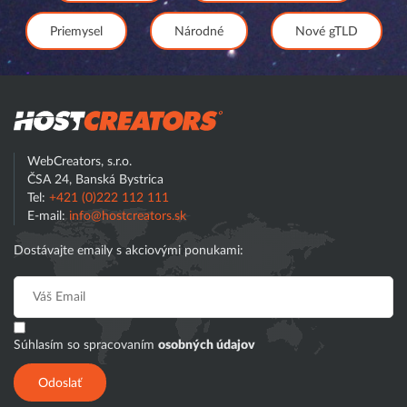
Priemysel
Národné
Nové gTLD
Hostcreator
WebCreators, s.r.o.
ČSA 24, Banská Bystrica
Tel:
+421 (0)222 112 111
E-mail:
info@hostcreators.sk
Dostávajte emaily s akciovými ponukami:
Súhlasím so spracovaním
osobných údajov
Odoslať