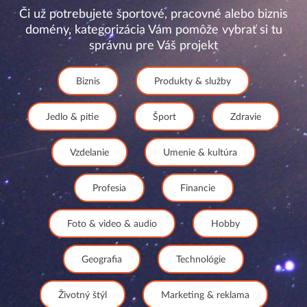
Či už potrebujete športové, pracovné alebo biznis
domény, kategorizácia Vám pomôže vybrať si tu
správnu pre Váš projekt
Biznis
Produkty & služby
Jedlo & pitie
Šport
Zdravie
Vzdelanie
Umenie & kultúra
Profesia
Financie
Foto & video & audio
Hobby
Geografia
Technológie
Životný štýl
Marketing & reklama