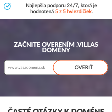
Najlepšia podporu 24/7, ktorá je
hodnotená
5 z 5 hviezdičiek
.
ZAČNITE OVERENÍM .VILLAS
DOMÉNY
OVERIŤ
www.