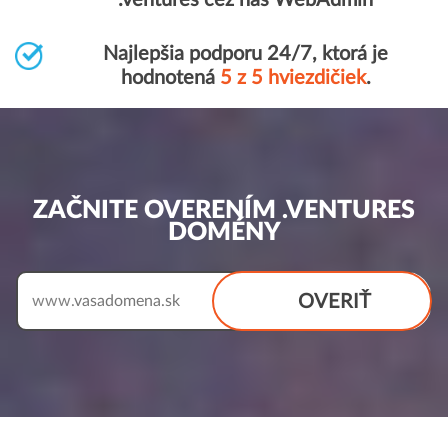
.ventures cez náš WebAdmin
Najlepšia podporu 24/7, ktorá je
hodnotená
5 z 5 hviezdičiek
.
ZAČNITE OVERENÍM .VENTURES
DOMÉNY
OVERIŤ
www.