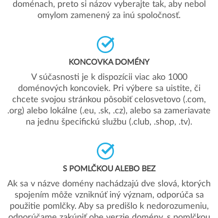
doménach, preto si názov vyberajte tak, aby nebol
omylom zamenený za inú spoločnosť.
KONCOVKA DOMÉNY
V súčasnosti je k dispozícii viac ako 1000
doménových koncoviek. Pri výbere sa uistite, či
chcete svojou stránkou pôsobiť celosvetovo (.com,
.org) alebo lokálne (.eu, .sk, .cz), alebo sa zameriavate
na jednu špecifickú službu (.club, .shop, .tv).
S POMLČKOU ALEBO BEZ
Ak sa v názve domény nachádzajú dve slová, ktorých
spojením môže vzniknúť iný význam, odporúča sa
použitie pomlčky. Aby sa predišlo k nedorozumeniu,
odporúčame zakúpiť obe verzie domény, s pomlčkou