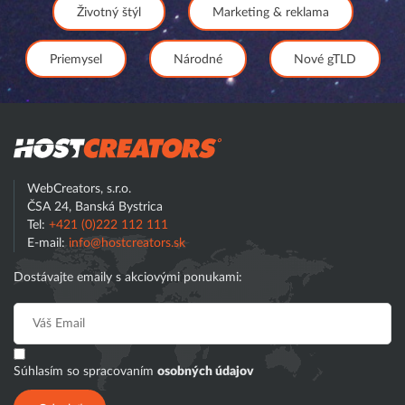
Životný štýl
Marketing & reklama
Priemysel
Národné
Nové gTLD
Hostcreator
WebCreators, s.r.o.
ČSA 24, Banská Bystrica
Tel:
+421 (0)222 112 111
E-mail:
info@hostcreators.sk
Dostávajte emaily s akciovými ponukami:
Súhlasím so spracovaním
osobných údajov