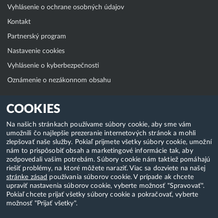
Vyhlásenie o ochrane osobných údajov
Kontakt
Partnerský program
Nastavenie cookies
Vyhlásenie o kyberbezpečnosti
Oznámenie o nezákonnom obsahu
Klientská zóna
COOKIES
WebAdmin
Na našich stránkach používame súbory cookie, aby sme vám
umožnili čo najlepšie prezeranie internetových stránok a mohli
WebMail
zlepšovať naše služby. Pokiaľ prijmete všetky súbory cookie, umožní
Zmena hesla (E-mail, FTP, SSH)
nám to prispôsobiť obsah a marketingové informácie tak, aby
zodpovedali vašim potrebám. Súbory cookie nám taktiež pomáhajú
Webhosting
riešiť problémy, na ktoré môžete naraziť. Viac sa dozviete na našej
stránke zásad
používania súborov cookie. V prípade ak chcete
Domény
upraviť nastavenia súborov cookie, vyberte možnosť "Spravovať".
Pokiaľ chcete prijať všetky súbory cookie a pokračovať, vyberte
možnosť "Prijať všetky".