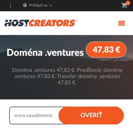
0
Prihlásiť sa
47,83 €
Doména .ventures
Doména .ventures 47,83 €. Predĺženie domény
.ventures 47,83 €. Transfer domény .ventures
47,83 €.
.ventures
OVERIŤ
www.