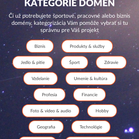
KATEGÓRIE DOMÉN
Či už potrebujete športové, pracovné alebo biznis
domény, kategorizácia Vám pomôže vybrať si tu
správnu pre Váš projekt
Biznis
Produkty & služby
Jedlo & pitie
Šport
Zdravie
Vzdelanie
Umenie & kultúra
Profesia
Financie
Foto & video & audio
Hobby
Geografia
Technológie