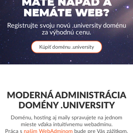
MÁTE NÁPAD A
NEMÁTE WEB?
Registrujte svoju novú .university doménu
za výhodnú cenu.
Kúpiť doménu .university
MODERNÁ ADMINISTRÁCIA
DOMÉNY .UNIVERSITY
Doménu, hosting aj maily spravujete na jednom
mieste vďaka intuitívnemu webadminu.
Práca s
našim WebAdminom
bude pre Vás zážitkom.