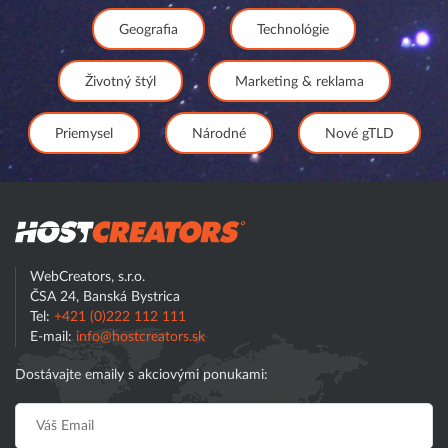
Geografia
Technológie
Životný štýl
Marketing & reklama
Priemysel
Národné
Nové gTLD
Hostcreator
WebCreators, s.r.o.
ČSA 24, Banská Bystrica
Tel:
+421 (0)222 112 111
E-mail:
info@hostcreators.sk
Dostávajte emaily s akciovými ponukami: