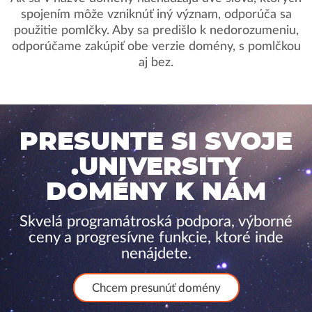
spojením môže vzniknúť iný význam, odporúča sa
použitie pomlčky. Aby sa predišlo k nedorozumeniu,
odporúčame zakúpiť obe verzie domény, s pomlčkou
aj bez.
PRESUNTE SI SVOJE
.UNIVERSITY
DOMÉNY K NÁM
Skvelá programátroská podpora, výborné
ceny a progresívne funkcie, ktoré inde
nenájdete.
Chcem presunúť domény