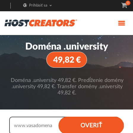
0
Prihlásiť sa
Doména .university
49,82 €
Doména .university 49,82 €. Predĺženie domény
.university 49,82 €. Transfer domény .university
49,82 €.
.university
OVERIŤ
www.