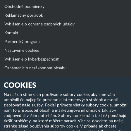
Obchodné podmienky
Reklamačný poriadok
Vyhlásenie o ochrane osobných údajov
Kontakt
Partnerský program
Nastavenie cookies
Vyhlásenie o kyberbezpečnosti
Oznámenie o nezákonnom obsahu
Klientská zóna
COOKIES
WebAdmin
Na našich stránkach používame súbory cookie, aby sme vám
umožnili čo najlepšie prezeranie internetových stránok a mohli
WebMail
zlepšovať naše služby. Pokiaľ prijmete všetky súbory cookie, umožní
Zmena hesla (E-mail, FTP, SSH)
nám to prispôsobiť obsah a marketingové informácie tak, aby
zodpovedali vašim potrebám. Súbory cookie nám taktiež pomáhajú
Webhosting
riešiť problémy, na ktoré môžete naraziť. Viac sa dozviete na našej
stránke zásad
používania súborov cookie. V prípade ak chcete
Domény