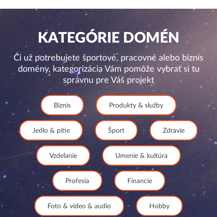
KATEGÓRIE DOMÉN
Či už potrebujete športové, pracovné alebo biznis
domény, kategorizácia Vám pomôže vybrať si tu
správnu pre Váš projekt
Biznis
Produkty & služby
Jedlo & pitie
Šport
Zdravie
Vzdelanie
Umenie & kultúra
Profesia
Financie
Foto & video & audio
Hobby