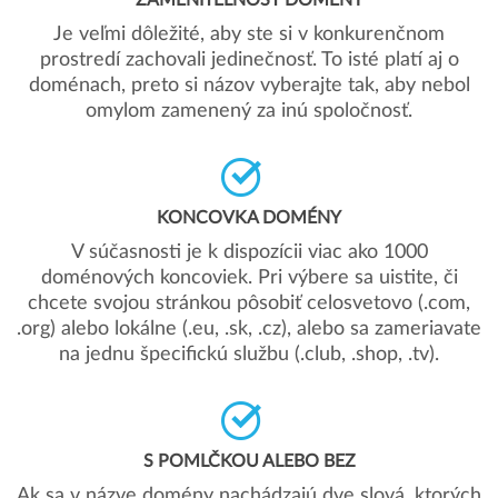
ZAMENITEĽNOSŤ DOMÉNY
Je veľmi dôležité, aby ste si v konkurenčnom
prostredí zachovali jedinečnosť. To isté platí aj o
doménach, preto si názov vyberajte tak, aby nebol
omylom zamenený za inú spoločnosť.
KONCOVKA DOMÉNY
V súčasnosti je k dispozícii viac ako 1000
doménových koncoviek. Pri výbere sa uistite, či
chcete svojou stránkou pôsobiť celosvetovo (.com,
.org) alebo lokálne (.eu, .sk, .cz), alebo sa zameriavate
na jednu špecifickú službu (.club, .shop, .tv).
S POMLČKOU ALEBO BEZ
Ak sa v názve domény nachádzajú dve slová, ktorých