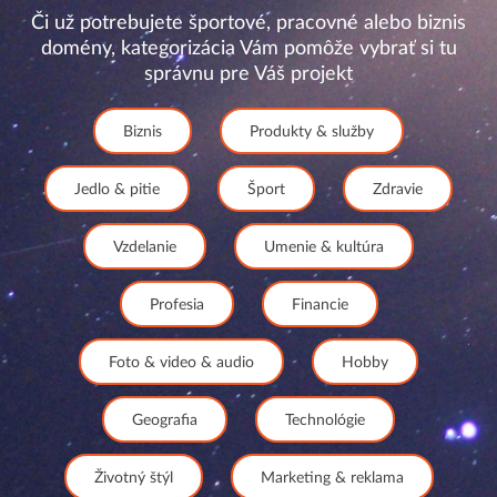
Či už potrebujete športové, pracovné alebo biznis
domény, kategorizácia Vám pomôže vybrať si tu
správnu pre Váš projekt
Biznis
Produkty & služby
Jedlo & pitie
Šport
Zdravie
Vzdelanie
Umenie & kultúra
Profesia
Financie
Foto & video & audio
Hobby
Geografia
Technológie
Životný štýl
Marketing & reklama