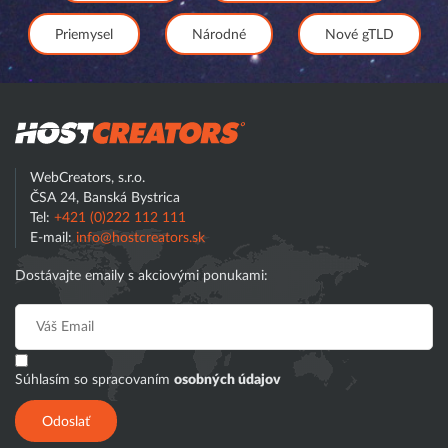
Priemysel
Národné
Nové gTLD
Hostcreator
WebCreators, s.r.o.
ČSA 24, Banská Bystrica
Tel:
+421 (0)222 112 111
E-mail:
info@hostcreators.sk
Dostávajte emaily s akciovými ponukami:
Súhlasím so spracovaním
osobných údajov
Odoslať