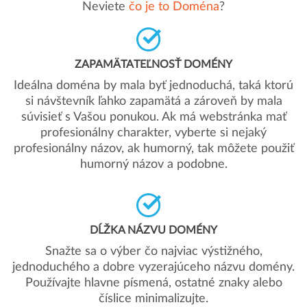
Neviete
čo je to Doména
?
ZAPAMÄTATEĽNOSŤ DOMÉNY
Ideálna doména by mala byť jednoduchá, taká ktorú
si návštevník ľahko zapamätá a zároveň by mala
súvisieť s Vašou ponukou. Ak má webstránka mať
profesionálny charakter, vyberte si nejaký
profesionálny názov, ak humorný, tak môžete použiť
humorný názov a podobne.
DĹŽKA NÁZVU DOMÉNY
Snažte sa o výber čo najviac výstižného,
jednoduchého a dobre vyzerajúceho názvu domény.
Používajte hlavne písmená, ostatné znaky alebo
číslice minimalizujte.