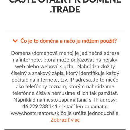
ČASTÉ OTÁZKY K DOMÉNE
.TRADE
Čo je to doména a načo ju môžem použiť?
Doména (doménové meno) je jedinečná adresa
na internete, ktorá môže odkazovať na nejaký
web alebo webovú službu. Nahrádza zložitý
číselný a znakový zápis, ktorý identifikuje každý
počítač na internete, tzv. IP adresa. Je to niečo
ako telefónny zoznam, ktorým nahrádzame
telefónne čísla a nemusíme si ich tak pamätať.
Napríklad namiesto zapamätania si IP adresy:
46.229.238.141 si stačí len zapamätať
www.hostcreators.sk čo je určite jednoduchšie.
Zobraziť viac