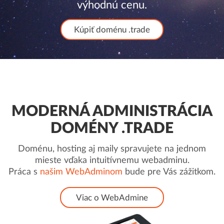
výhodnú cenu.
Kúpiť doménu .trade
MODERNÁ ADMINISTRÁCIA
DOMÉNY .TRADE
Doménu, hosting aj maily spravujete na jednom
mieste vďaka intuitívnemu webadminu.
Práca s
našim WebAdminom
bude pre Vás zážitkom.
Viac o WebAdmine