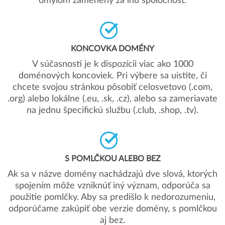
omylom zamenený za inú spoločnosť.
KONCOVKA DOMÉNY
V súčasnosti je k dispozícii viac ako 1000
doménových koncoviek. Pri výbere sa uistite, či
chcete svojou stránkou pôsobiť celosvetovo (.com,
.org) alebo lokálne (.eu, .sk, .cz), alebo sa zameriavate
na jednu špecifickú službu (.club, .shop, .tv).
S POMLČKOU ALEBO BEZ
Ak sa v názve domény nachádzajú dve slová, ktorých
spojením môže vzniknúť iný význam, odporúča sa
použitie pomlčky. Aby sa predišlo k nedorozumeniu,
odporúčame zakúpiť obe verzie domény, s pomlčkou
aj bez.