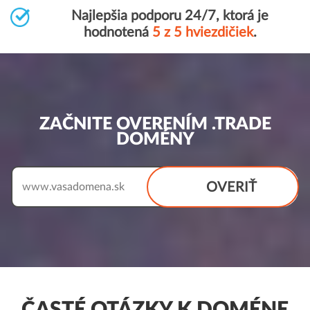
Najlepšia podporu 24/7, ktorá je
hodnotená
5 z 5 hviezdičiek
.
ZAČNITE OVERENÍM .TRADE
DOMÉNY
OVERIŤ
www.