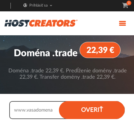
0
Prihlásiť sa
22,39 €
Doména .trade
Doména .trade 22,39 €. Predĺženie domény .trade
22,39 €. Transfer domény .trade 22,39 €.
.trade
OVERIŤ
www.