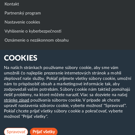
Kontakt
Partnerský program
Nastavenie cookies
Vyhlásenie o kyberbezpečnosti
Oznámenie o nezákonnom obsahu
Klientská zóna
COOKIES
WebAdmin
Na našich stránkach používame súbory cookie, aby sme vám
umožnili čo najlepšie prezeranie internetových stránok a mohli
WebMail
zlepšovať naše služby. Pokiaľ prijmete všetky súbory cookie, umožní
Zmena hesla (E-mail, FTP, SSH)
nám to prispôsobiť obsah a marketingové informácie tak, aby
zodpovedali vašim potrebám. Súbory cookie nám taktiež pomáhajú
Webhosting
riešiť problémy, na ktoré môžete naraziť. Viac sa dozviete na našej
stránke zásad
používania súborov cookie. V prípade ak chcete
Domény
upraviť nastavenia súborov cookie, vyberte možnosť "Spravovať".
Pokiaľ chcete prijať všetky súbory cookie a pokračovať, vyberte
možnosť "Prijať všetky".
Copyright & 2018-2026 HostCreators. Všetky práva vyhradené
Spravovať
Prijať všetky