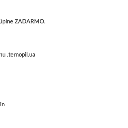
ov úplne ZADARMO.
 .ternopil.ua
in