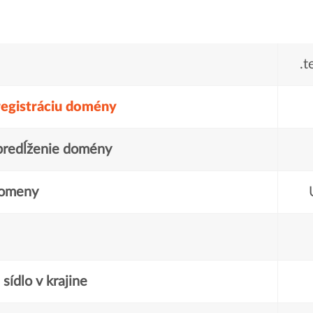
.t
registráciu domény
predĺženie domény
domeny
sídlo v krajine