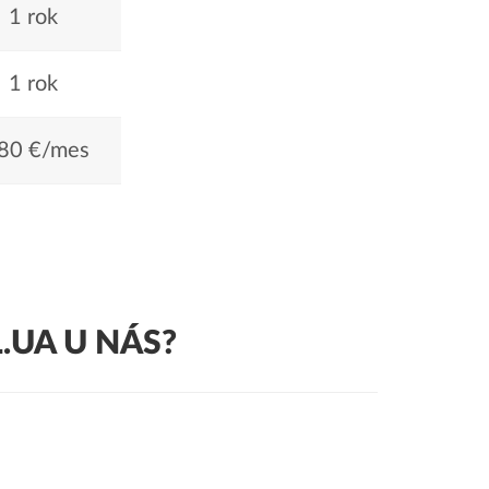
1 rok
1 rok
80 €/mes
.UA U NÁS?