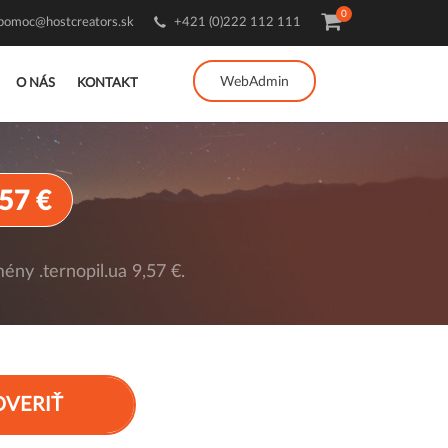
0
pomoc@hostcreators.sk
+421 (0)222 112 111
WebAdmin
O NÁS
KONTAKT
,57 €
ény .ternopil.ua 9,57 €.
OVERIŤ