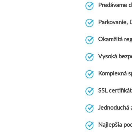
Predávame do
Parkovanie,
Okamžitá regi
Vysoká bezpe
Komplexná s
SSL certifik
Jednoduchá a
Najlepšia po