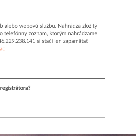
 alebo webovú službu. Nahrádza zložitý
o ako telefónny zoznam, ktorým nahrádzame
46.229.238.141 si stačí len zapamätať
iac
registrátora?