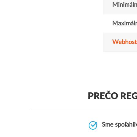
Minimáln
Maximáln
Webhost
PREČO REG
Sme spoľahliv