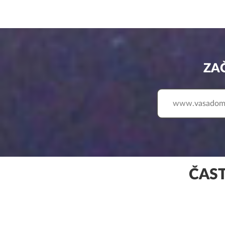
ZA
www.
ČAST