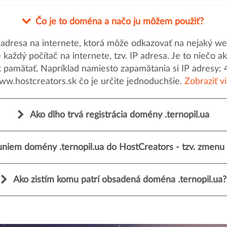
Čo je to doména a načo ju môžem použiť?
dresa na internete, ktorá môže odkazovať na nejaký web
uje každý počítač na internete, tzv. IP adresa. Je to nieč
k pamätať. Napríklad namiesto zapamätania si IP adresy: 
ww.hostcreators.sk čo je určite jednoduchšie.
Zobraziť v
Ako dlho trvá registrácia domény .ternopil.ua
niem domény .ternopil.ua do HostCreators - tzv. zmenu 
Ako zistím komu patrí obsadená doména .ternopil.ua?