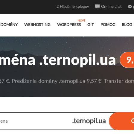
2
Hľadáme kolegov
On-line chat
DOMÉNY
WEBHOSTING
WORDPRESS
GIT
POMOC
BLOG
ména .ternopil.ua
9
7 €. Predĺženie domény .ternopil.ua 9,57 €. Transfer dom
.ternopil.ua