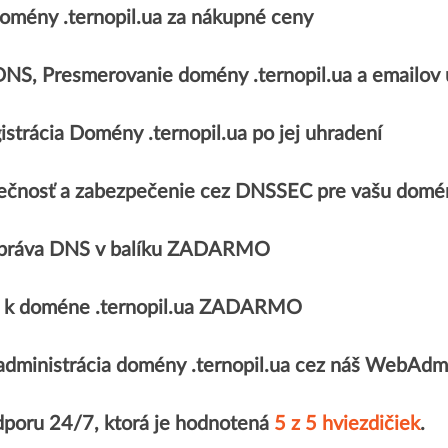
mény .ternopil.ua za nákupné ceny
 DNS, Presmerovanie domény .ternopil.ua a email
strácia Domény .ternopil.ua po jej uhradení
čnosť a zabezpečenie cez DNSSEC pre vašu doménu
práva DNS v balíku ZADARMO
át k doméne .ternopil.ua ZADARMO
dministrácia domény .ternopil.ua cez náš WebAdm
dporu 24/7, ktorá je hodnotená
5 z 5 hviezdičiek
.