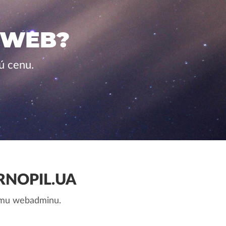
 WEB?
ú cenu.
RNOPIL.UA
nemu webadminu.