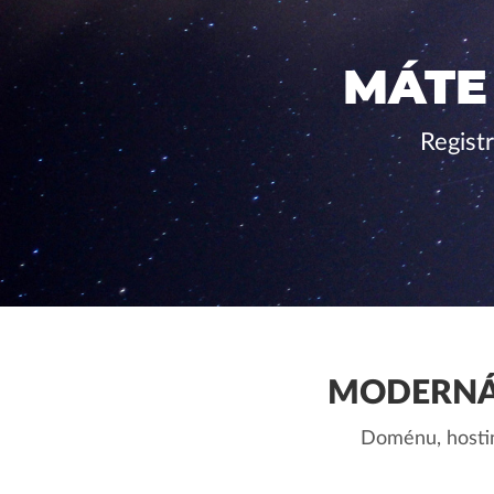
MÁTE
Regist
MODERNÁ 
Doménu, hostin