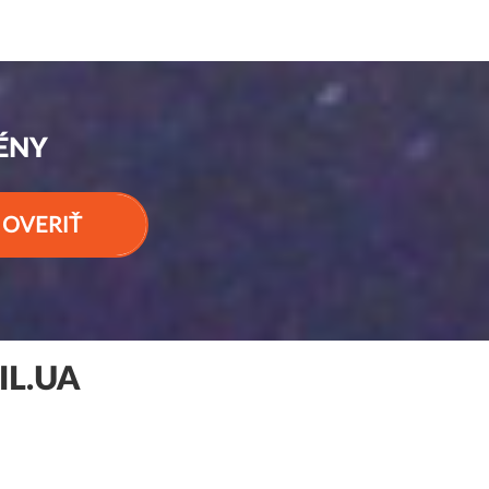
ÉNY
OVERIŤ
IL.UA