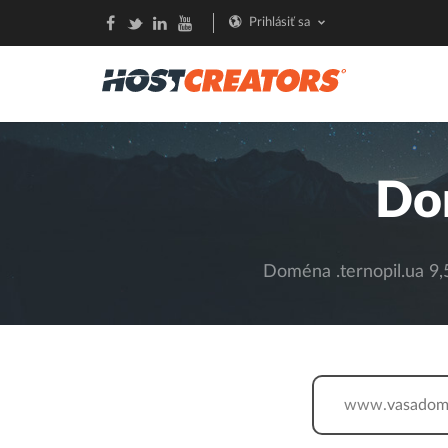
Prihlásiť sa
Do
Doména .ternopil.ua 9,5
www.