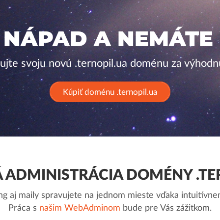
 NÁPAD A NEMÁTE
rujte svoju novú .ternopil.ua doménu za výhodn
Kúpiť doménu .ternopil.ua
ADMINISTRÁCIA DOMÉNY .TE
g aj maily spravujete na jednom mieste vďaka intuitív
Práca s
našim WebAdminom
bude pre Vás zážitkom.