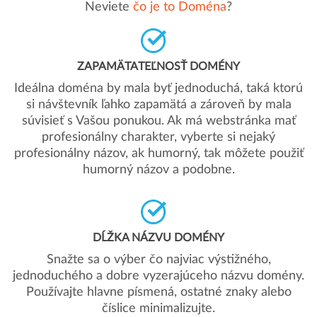
Neviete
čo je to Doména
?
ZAPAMÄTATEĽNOSŤ DOMÉNY
Ideálna doména by mala byť jednoduchá, taká ktorú
si návštevník ľahko zapamätá a zároveň by mala
súvisieť s Vašou ponukou. Ak má webstránka mať
profesionálny charakter, vyberte si nejaký
profesionálny názov, ak humorný, tak môžete použiť
humorný názov a podobne.
DĹŽKA NÁZVU DOMÉNY
Snažte sa o výber čo najviac výstižného,
jednoduchého a dobre vyzerajúceho názvu domény.
Používajte hlavne písmená, ostatné znaky alebo
číslice minimalizujte.