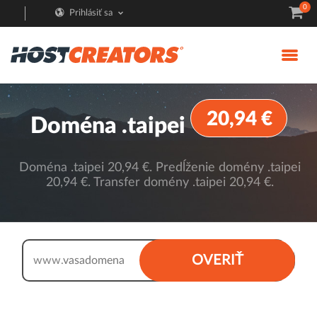
0
Prihlásiť sa
20,94 €
Doména .taipei
Doména .taipei 20,94 €. Predĺženie domény .taipei
20,94 €. Transfer domény .taipei 20,94 €.
.taipei
OVERIŤ
www.