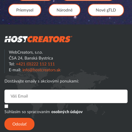
Priemysel
Národné
Nové gTLD
Hostcreator
WebCreators, s.r.o.
ČSA 24, Banská Bystrica
Tel:
+421 (0)222 112 111
E-mail:
info@hostcreators.sk
Dostávajte emaily s akciovými ponukami:
Súhlasím so spracovaním
osobných údajov
Odoslať