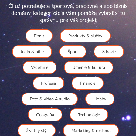
Či už potrebujete športové, pracovné alebo biznis
domény, kategorizácia Vám pomôže vybrať si tu
správnu pre Váš projekt
Biznis
Produkty & služby
Jedlo & pitie
Šport
Zdravie
Vzdelanie
Umenie & kultúra
Profesia
Financie
Foto & video & audio
Hobby
Geografia
Technológie
Životný štýl
Marketing & reklama