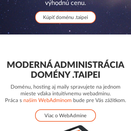
výhodnú cenu.
Kúpiť doménu .taipei
MODERNÁ ADMINISTRÁCIA
DOMÉNY .TAIPEI
Doménu, hosting aj maily spravujete na jednom
mieste vďaka intuitívnemu webadminu.
Práca s
našim WebAdminom
bude pre Vás zážitkom.
Viac o WebAdmine