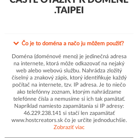
ČASTÉ OTÁZKY K DOMÉNE
.TAIPEI
Čo je to doména a načo ju môžem použiť?
Doména (doménové meno) je jedinečná adresa
na internete, ktorá môže odkazovať na nejaký
web alebo webovú službu. Nahrádza zložitý
číselný a znakový zápis, ktorý identifikuje každý
počítač na internete, tzv. IP adresa. Je to niečo
ako telefónny zoznam, ktorým nahrádzame
telefónne čísla a nemusíme si ich tak pamätať.
Napríklad namiesto zapamätania si IP adresy:
46.229.238.141 si stačí len zapamätať
www.hostcreators.sk čo je určite jednoduchšie.
Zobraziť viac