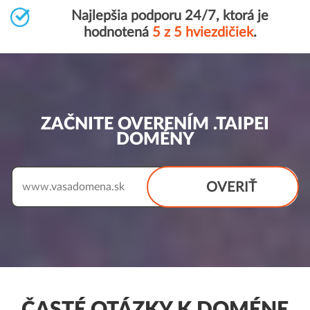
Najlepšia podporu 24/7, ktorá je
hodnotená
5 z 5 hviezdičiek
.
ZAČNITE OVERENÍM .TAIPEI
DOMÉNY
OVERIŤ
www.