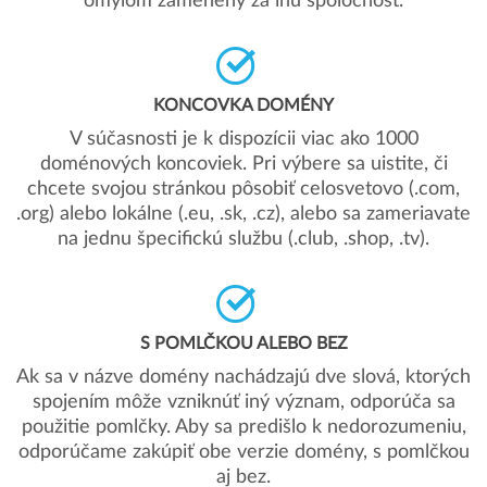
omylom zamenený za inú spoločnosť.
KONCOVKA DOMÉNY
V súčasnosti je k dispozícii viac ako 1000
doménových koncoviek. Pri výbere sa uistite, či
chcete svojou stránkou pôsobiť celosvetovo (.com,
.org) alebo lokálne (.eu, .sk, .cz), alebo sa zameriavate
na jednu špecifickú službu (.club, .shop, .tv).
S POMLČKOU ALEBO BEZ
Ak sa v názve domény nachádzajú dve slová, ktorých
spojením môže vzniknúť iný význam, odporúča sa
použitie pomlčky. Aby sa predišlo k nedorozumeniu,
odporúčame zakúpiť obe verzie domény, s pomlčkou
aj bez.