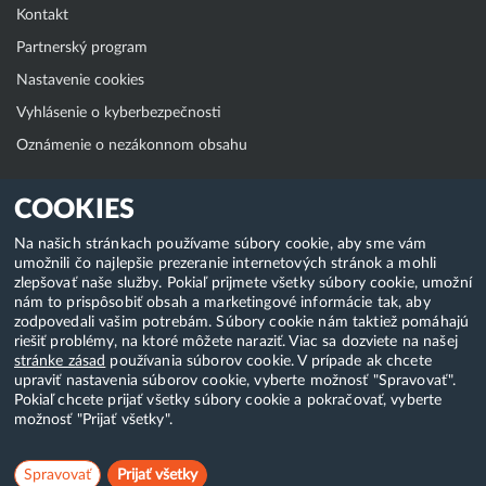
Kontakt
Partnerský program
Nastavenie cookies
Vyhlásenie o kyberbezpečnosti
Oznámenie o nezákonnom obsahu
Klientská zóna
COOKIES
WebAdmin
Na našich stránkach používame súbory cookie, aby sme vám
umožnili čo najlepšie prezeranie internetových stránok a mohli
WebMail
zlepšovať naše služby. Pokiaľ prijmete všetky súbory cookie, umožní
Zmena hesla (E-mail, FTP, SSH)
nám to prispôsobiť obsah a marketingové informácie tak, aby
zodpovedali vašim potrebám. Súbory cookie nám taktiež pomáhajú
Webhosting
riešiť problémy, na ktoré môžete naraziť. Viac sa dozviete na našej
stránke zásad
používania súborov cookie. V prípade ak chcete
Domény
upraviť nastavenia súborov cookie, vyberte možnosť "Spravovať".
Pokiaľ chcete prijať všetky súbory cookie a pokračovať, vyberte
možnosť "Prijať všetky".
Copyright & 2018-2026 HostCreators. Všetky práva vyhradené
Spravovať
Prijať všetky