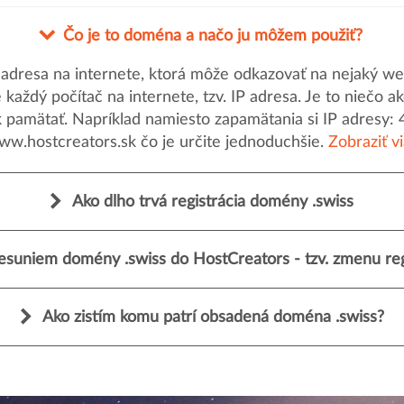
Čo je to doména a načo ju môžem použiť?
dresa na internete, ktorá môže odkazovať na nejaký web
uje každý počítač na internete, tzv. IP adresa. Je to nieč
k pamätať. Napríklad namiesto zapamätania si IP adresy: 
ww.hostcreators.sk čo je určite jednoduchšie.
Zobraziť v
Ako dlho trvá registrácia domény .swiss
esuniem domény .swiss do HostCreators - tzv. zmenu reg
Ako zistím komu patrí obsadená doména .swiss?