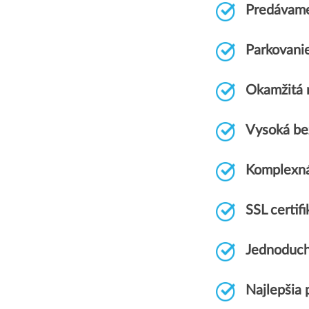
Predávame
Parkovani
Okamžitá r
Vysoká be
Komplexn
SSL certi
Jednoduch
Najlepšia