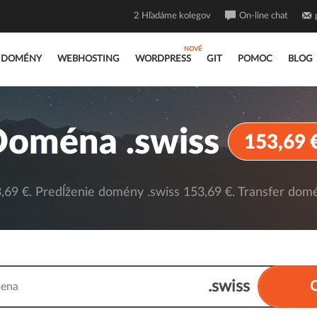
2
Hľadáme kolegov
On-line chat
DOMÉNY
WEBHOSTING
WORDPRESS
GIT
POMOC
BLOG
Doména .swiss
153,69 
69 €. Predĺženie domény .swiss 153,69 €. Transfer domé
.swiss