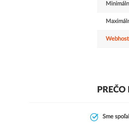
Minimáln
Maximáln
Webhost
PREČO 
Sme spoľah