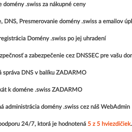
 domény .swiss za nákupné ceny
e, DNS, Presmerovanie domény .swiss a emailov 
egistrácia Domény .swiss po jej uhradení
zpečnosť a zabezpečenie cez DNSSEC pre vašu do
á správa DNS v balíku ZADARMO
fikát k doméne .swiss ZADARMO
á administrácia domény .swiss cez náš WebAdmin
 podporu 24/7, ktorá je hodnotená
5 z 5 hviezdičiek
.