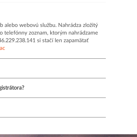
 alebo webovú službu. Nahrádza zložitý
o ako telefónny zoznam, ktorým nahrádzame
46.229.238.141 si stačí len zapamätať
iac
istrátora?