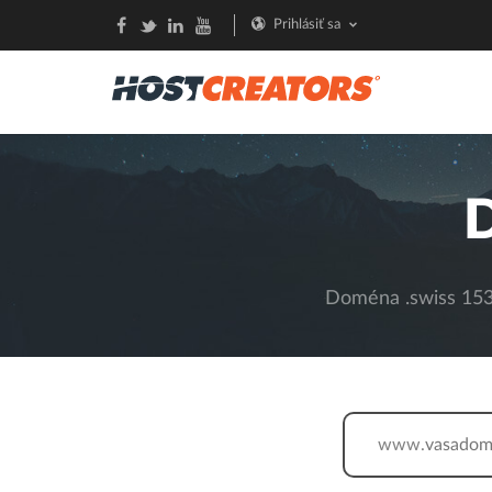
Prihlásiť sa
Doména .swiss 153,
www.