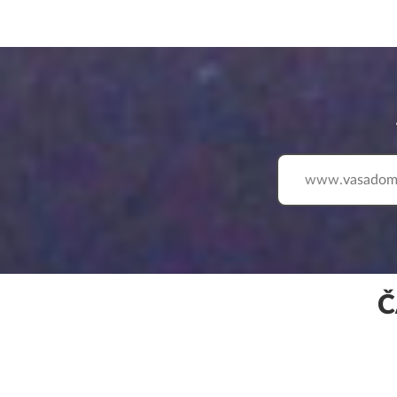
www.
Č