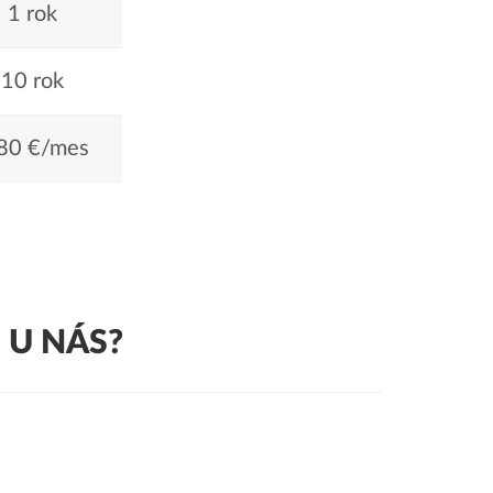
1 rok
10 rok
80 €/mes
 U NÁS?