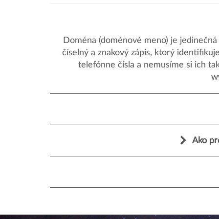
Doména (doménové meno) je jedinečná a
číselný a znakový zápis, ktorý identifik
telefónne čísla a nemusíme si ich ta
w
Ako pr