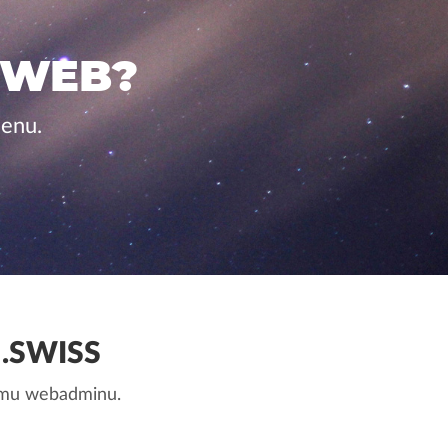
 WEB?
cenu.
.SWISS
nemu webadminu.