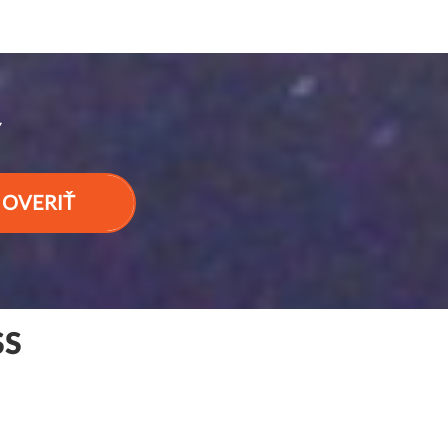
Y
OVERIŤ
SS