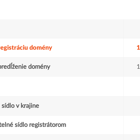
registráciu domény
1
predĺženie domény
1
sídlo v krajine
elné sídlo registrátorom