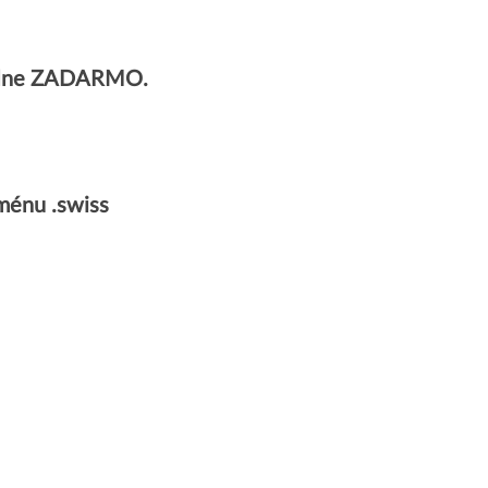
úplne ZADARMO.
ménu .swiss