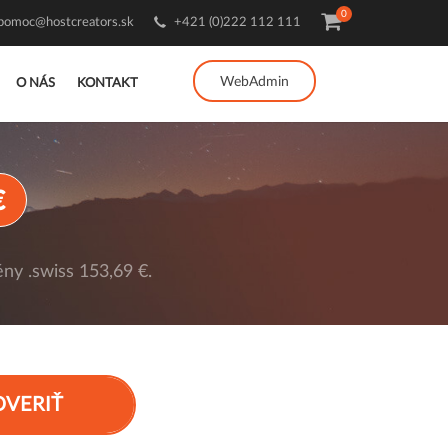
0
pomoc@hostcreators.sk
+421 (0)222 112 111
WebAdmin
O NÁS
KONTAKT
€
ny .swiss 153,69 €.
OVERIŤ