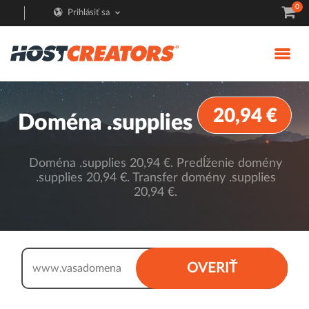
0
Prihlásiť sa
20,94 €
Doména .supplies
Doména .supplies 20,94 €. Predĺženie domény
.supplies 20,94 €. Transfer domény .supplies
20,94 €.
.supplies
OVERIŤ
www.