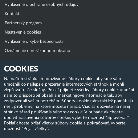
Vyhlásenie o ochrane osobných údajov
Kontakt
Partnerský program
Nastavenie cookies
Vyhlásenie o kyberbezpečnosti
Oznámenie o nezákonnom obsahu
Klientská zóna
COOKIES
WebAdmin
Na našich stránkach používame súbory cookie, aby sme vám
umožnili čo najlepšie prezeranie internetových stránok a mohli
WebMail
zlepšovať naše služby. Pokiaľ prijmete všetky súbory cookie, umožní
Zmena hesla (E-mail, FTP, SSH)
nám to prispôsobiť obsah a marketingové informácie tak, aby
zodpovedali vašim potrebám. Súbory cookie nám taktiež pomáhajú
Webhosting
riešiť problémy, na ktoré môžete naraziť. Viac sa dozviete na našej
stránke zásad
používania súborov cookie. V prípade ak chcete
Domény
upraviť nastavenia súborov cookie, vyberte možnosť "Spravovať".
Pokiaľ chcete prijať všetky súbory cookie a pokračovať, vyberte
možnosť "Prijať všetky".