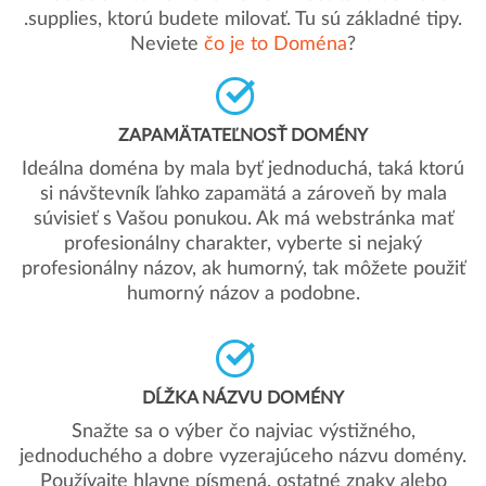
.supplies, ktorú budete milovať. Tu sú základné tipy.
Neviete
čo je to Doména
?
ZAPAMÄTATEĽNOSŤ DOMÉNY
Ideálna doména by mala byť jednoduchá, taká ktorú
si návštevník ľahko zapamätá a zároveň by mala
súvisieť s Vašou ponukou. Ak má webstránka mať
profesionálny charakter, vyberte si nejaký
profesionálny názov, ak humorný, tak môžete použiť
humorný názov a podobne.
DĹŽKA NÁZVU DOMÉNY
Snažte sa o výber čo najviac výstižného,
jednoduchého a dobre vyzerajúceho názvu domény.
Používajte hlavne písmená, ostatné znaky alebo