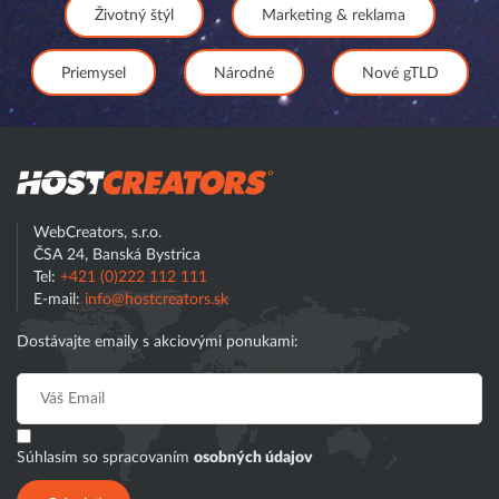
Životný štýl
Marketing & reklama
Priemysel
Národné
Nové gTLD
Hostcreator
WebCreators, s.r.o.
ČSA 24, Banská Bystrica
Tel:
+421 (0)222 112 111
E-mail:
info@hostcreators.sk
Dostávajte emaily s akciovými ponukami:
Súhlasím so spracovaním
osobných údajov