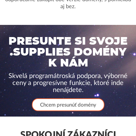
aj bez.
PRESUNTE SI SVOJE
.SUPPLIES DOMÉNY
K NÁM
Skvelá programátroská podpora, výborné
ceny a progresívne funkcie, ktoré inde
nenájdete.
Chcem presunúť domény
SPOKOJNÍ ZÁKAZNÍCI