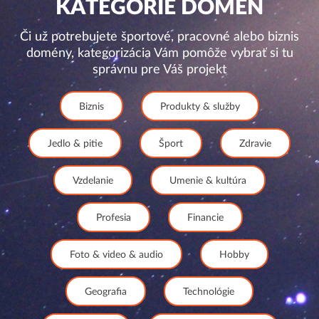
KATEGÓRIE DOMÉN
Či už potrebujete športové, pracovné alebo biznis
domény, kategorizácia Vám pomôže vybrať si tu
správnu pre Váš projekt
Biznis
Produkty & služby
Jedlo & pitie
Šport
Zdravie
Vzdelanie
Umenie & kultúra
Profesia
Financie
Foto & video & audio
Hobby
Geografia
Technológie