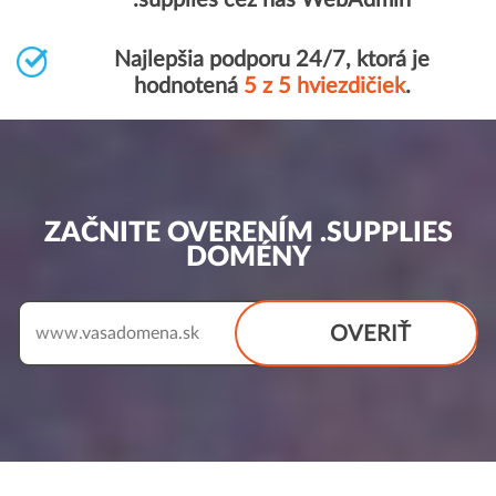
.supplies cez náš WebAdmin
Najlepšia podporu 24/7, ktorá je
hodnotená
5 z 5 hviezdičiek
.
ZAČNITE OVERENÍM .SUPPLIES
DOMÉNY
OVERIŤ
www.