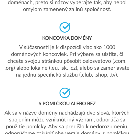
doménach, preto si názov vyberajte tak, aby nebol
omylom zamenený za inú spoločnosť.
KONCOVKA DOMÉNY
V súčasnosti je k dispozícii viac ako 1000
doménových koncoviek. Pri výbere sa uistite, či
chcete svojou stránkou pôsobiť celosvetovo (.com,
.org) alebo lokálne (.eu, .sk, .cz), alebo sa zameriavate
na jednu špecifickú službu (.club, .shop, .tv).
S POMLČKOU ALEBO BEZ
Ak sa v názve domény nachádzajú dve slová, ktorých
spojením môže vzniknúť iný význam, odporúča sa
použitie pomlčky. Aby sa predišlo k nedorozumeniu,
odporúčame zakúpiť obe verzie domény, s pomlčkou