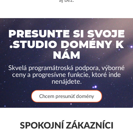
aj bez.
PRESUNTE SI SVOJE
.STUDIO DOMÉNY K
NÁM
Skvelá programátroská podpora, výborné
ceny a progresívne funkcie, ktoré inde
nenájdete.
Chcem presunúť domény
SPOKOJNÍ ZÁKAZNÍCI