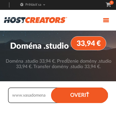
0
Prihlásiť sa
33,94 €
Doména .studio
Doména .studio 33,94 €. Predĺženie domény .studio
33,94 €. Transfer domény .studio 33,94 €.
.studio
OVERIŤ
www.