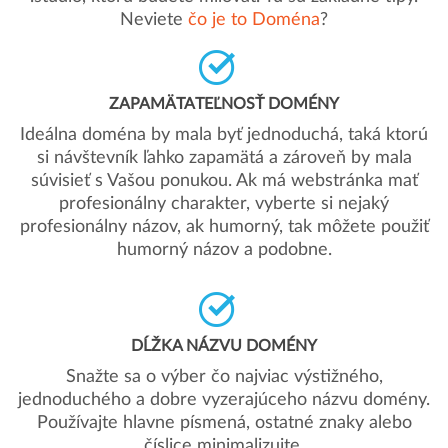
Neviete
čo je to Doména
?
ZAPAMÄTATEĽNOSŤ DOMÉNY
Ideálna doména by mala byť jednoduchá, taká ktorú
si návštevník ľahko zapamätá a zároveň by mala
súvisieť s Vašou ponukou. Ak má webstránka mať
profesionálny charakter, vyberte si nejaký
profesionálny názov, ak humorný, tak môžete použiť
humorný názov a podobne.
DĹŽKA NÁZVU DOMÉNY
Snažte sa o výber čo najviac výstižného,
jednoduchého a dobre vyzerajúceho názvu domény.
Používajte hlavne písmená, ostatné znaky alebo
číslice minimalizujte.