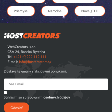
Priemysel
Národné
Nové gTLD
Hostcreator
WebCreators, s.r.o.
ČSA 24, Banská Bystrica
Tel:
+421 (0)222 112 111
E-mail:
info@hostcreators.sk
Dostávajte emaily s akciovými ponukami:
Súhlasím so spracovaním
osobných údajov
Odoslať