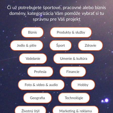
Či už potrebujete športové, pracovné alebo biznis
domény, kategorizácia Vám pomôže vybrať si tu
správnu pre Váš projekt
Biznis
Produkty & služby
Jedlo & pitie
Šport
Zdravie
Vzdelanie
Umenie & kultúra
Profesia
Financie
Foto & video & audio
Hobby
Geografia
Technológie
Životný štýl
Marketing & reklama