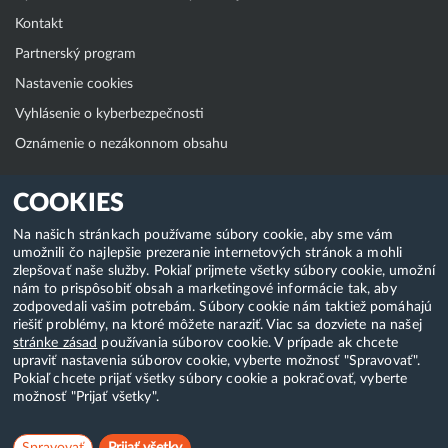
Kontakt
Partnerský program
Nastavenie cookies
Vyhlásenie o kyberbezpečnosti
Oznámenie o nezákonnom obsahu
Klientská zóna
COOKIES
WebAdmin
Na našich stránkach používame súbory cookie, aby sme vám
umožnili čo najlepšie prezeranie internetových stránok a mohli
WebMail
zlepšovať naše služby. Pokiaľ prijmete všetky súbory cookie, umožní
Zmena hesla (E-mail, FTP, SSH)
nám to prispôsobiť obsah a marketingové informácie tak, aby
zodpovedali vašim potrebám. Súbory cookie nám taktiež pomáhajú
Webhosting
riešiť problémy, na ktoré môžete naraziť. Viac sa dozviete na našej
stránke zásad
používania súborov cookie. V prípade ak chcete
Domény
upraviť nastavenia súborov cookie, vyberte možnosť "Spravovať".
Pokiaľ chcete prijať všetky súbory cookie a pokračovať, vyberte
možnosť "Prijať všetky".
Copyright & 2018-2026 HostCreators. Všetky práva vyhradené