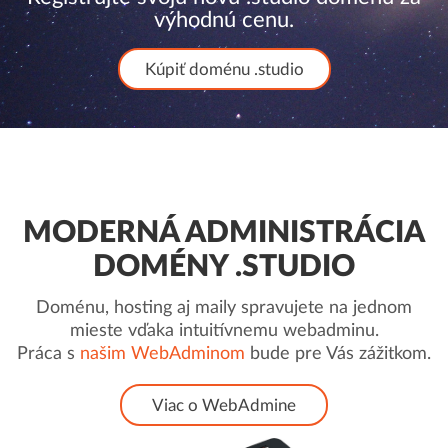
výhodnú cenu.
Kúpiť doménu .studio
MODERNÁ ADMINISTRÁCIA
DOMÉNY .STUDIO
Doménu, hosting aj maily spravujete na jednom
mieste vďaka intuitívnemu webadminu.
Práca s
našim WebAdminom
bude pre Vás zážitkom.
Viac o WebAdmine