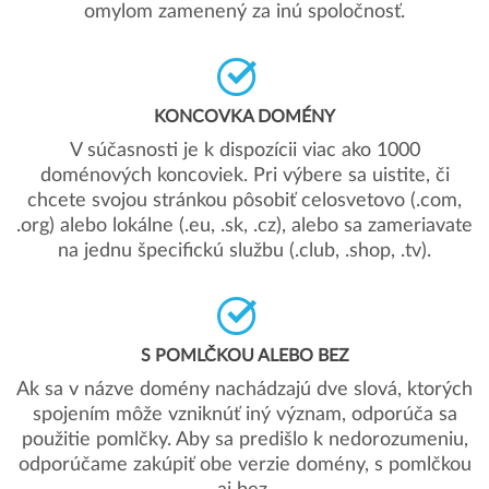
omylom zamenený za inú spoločnosť.
KONCOVKA DOMÉNY
V súčasnosti je k dispozícii viac ako 1000
doménových koncoviek. Pri výbere sa uistite, či
chcete svojou stránkou pôsobiť celosvetovo (.com,
.org) alebo lokálne (.eu, .sk, .cz), alebo sa zameriavate
na jednu špecifickú službu (.club, .shop, .tv).
S POMLČKOU ALEBO BEZ
Ak sa v názve domény nachádzajú dve slová, ktorých
spojením môže vzniknúť iný význam, odporúča sa
použitie pomlčky. Aby sa predišlo k nedorozumeniu,
odporúčame zakúpiť obe verzie domény, s pomlčkou