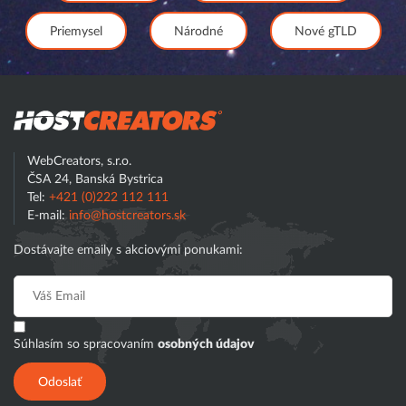
Priemysel
Národné
Nové gTLD
Hostcreator
WebCreators, s.r.o.
ČSA 24, Banská Bystrica
Tel:
+421 (0)222 112 111
E-mail:
info@hostcreators.sk
Dostávajte emaily s akciovými ponukami:
Súhlasím so spracovaním
osobných údajov
Odoslať