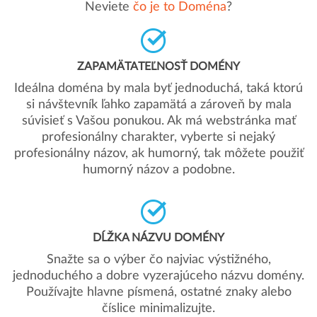
Neviete
čo je to Doména
?
ZAPAMÄTATEĽNOSŤ DOMÉNY
Ideálna doména by mala byť jednoduchá, taká ktorú
si návštevník ľahko zapamätá a zároveň by mala
súvisieť s Vašou ponukou. Ak má webstránka mať
profesionálny charakter, vyberte si nejaký
profesionálny názov, ak humorný, tak môžete použiť
humorný názov a podobne.
DĹŽKA NÁZVU DOMÉNY
Snažte sa o výber čo najviac výstižného,
jednoduchého a dobre vyzerajúceho názvu domény.
Používajte hlavne písmená, ostatné znaky alebo
číslice minimalizujte.