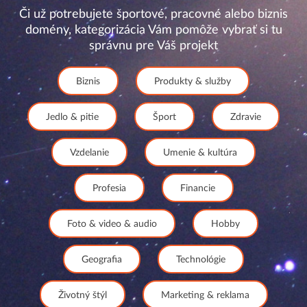
Či už potrebujete športové, pracovné alebo biznis
domény, kategorizácia Vám pomôže vybrať si tu
správnu pre Váš projekt
Biznis
Produkty & služby
Jedlo & pitie
Šport
Zdravie
Vzdelanie
Umenie & kultúra
Profesia
Financie
Foto & video & audio
Hobby
Geografia
Technológie
Životný štýl
Marketing & reklama