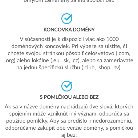
omylom zamenený za inú spoločnosť.
KONCOVKA DOMÉNY
V súčasnosti je k dispozícii viac ako 1000
doménových koncoviek. Pri výbere sa uistite, či
chcete svojou stránkou pôsobiť celosvetovo (.com,
.org) alebo lokálne (.eu, .sk, .cz), alebo sa zameriavate
na jednu špecifickú službu (.club, .shop, .tv).
S POMLČKOU ALEBO BEZ
Ak sa v názve domény nachádzajú dve slová, ktorých
spojením môže vzniknúť iný význam, odporúča sa
použitie pomlčky. Aby sa predišlo k nedorozumeniu,
odporúčame zakúpiť obe verzie domény, s pomlčkou
aj bez.