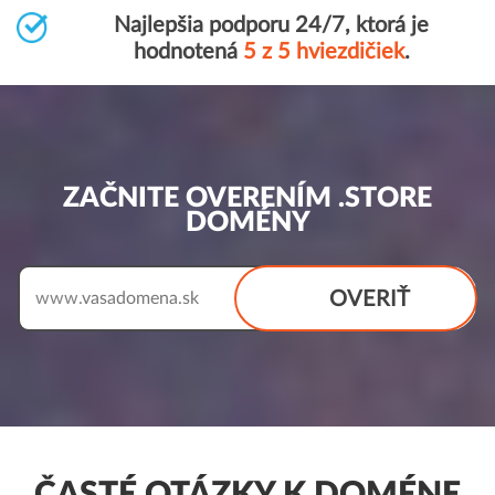
Najlepšia podporu 24/7, ktorá je
hodnotená
5 z 5 hviezdičiek
.
ZAČNITE OVERENÍM .STORE
DOMÉNY
OVERIŤ
www.