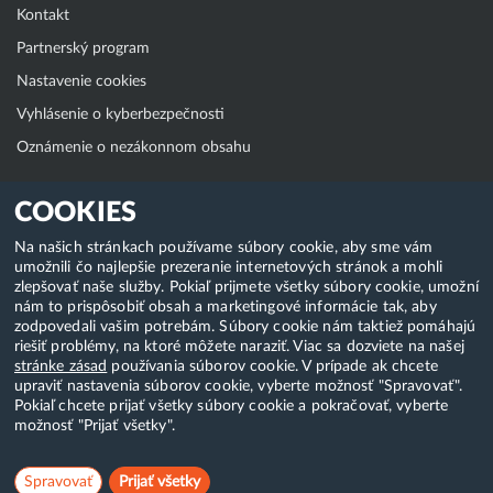
Kontakt
Partnerský program
Nastavenie cookies
Vyhlásenie o kyberbezpečnosti
Oznámenie o nezákonnom obsahu
Klientská zóna
COOKIES
WebAdmin
Na našich stránkach používame súbory cookie, aby sme vám
umožnili čo najlepšie prezeranie internetových stránok a mohli
WebMail
zlepšovať naše služby. Pokiaľ prijmete všetky súbory cookie, umožní
Zmena hesla (E-mail, FTP, SSH)
nám to prispôsobiť obsah a marketingové informácie tak, aby
zodpovedali vašim potrebám. Súbory cookie nám taktiež pomáhajú
Webhosting
riešiť problémy, na ktoré môžete naraziť. Viac sa dozviete na našej
stránke zásad
používania súborov cookie. V prípade ak chcete
Domény
upraviť nastavenia súborov cookie, vyberte možnosť "Spravovať".
Pokiaľ chcete prijať všetky súbory cookie a pokračovať, vyberte
možnosť "Prijať všetky".
Copyright & 2018-2026 HostCreators. Všetky práva vyhradené
Spravovať
Prijať všetky