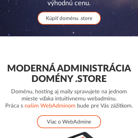
výhodnú cenu.
Kúpiť doménu .store
MODERNÁ ADMINISTRÁCIA
DOMÉNY .STORE
Doménu, hosting aj maily spravujete na jednom
mieste vďaka intuitívnemu webadminu.
Práca s
našim WebAdminom
bude pre Vás zážitkom.
Viac o WebAdmine