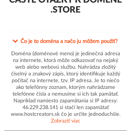
ČASTÉ OTÁZKY K DOMÉNE
.STORE
Čo je to doména a načo ju môžem použiť?
Doména (doménové meno) je jedinečná adresa
na internete, ktorá môže odkazovať na nejaký
web alebo webovú službu. Nahrádza zložitý
číselný a znakový zápis, ktorý identifikuje každý
počítač na internete, tzv. IP adresa. Je to niečo
ako telefónny zoznam, ktorým nahrádzame
telefónne čísla a nemusíme si ich tak pamätať.
Napríklad namiesto zapamätania si IP adresy:
46.229.238.141 si stačí len zapamätať
www.hostcreators.sk čo je určite jednoduchšie.
Zobraziť viac