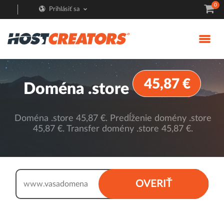
0
Prihlásiť sa
45,87 €
Doména .store
Doména .store 45,87 €. Predĺženie domény .store
45,87 €. Transfer domény .store 45,87 €.
.store
OVERIŤ
www.