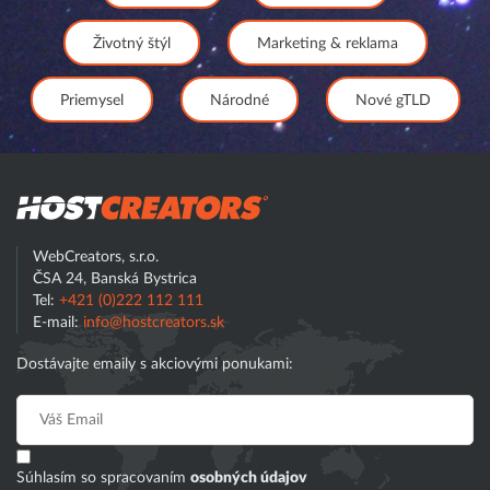
Životný štýl
Marketing & reklama
Priemysel
Národné
Nové gTLD
Hostcreator
WebCreators, s.r.o.
ČSA 24, Banská Bystrica
Tel:
+421 (0)222 112 111
E-mail:
info@hostcreators.sk
Dostávajte emaily s akciovými ponukami:
Súhlasím so spracovaním
osobných údajov