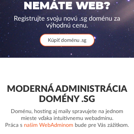
NEMÁTE WEB?
Registrujte svoju novú .sg doménu za
výhodnú cenu.
Kúpiť doménu .sg
MODERNÁ ADMINISTRÁCIA
DOMÉNY .SG
Doménu, hosting aj maily spravujete na jednom
mieste vďaka intuitívnemu webadminu.
Práca s
našim WebAdminom
bude pre Vás zážitkom.