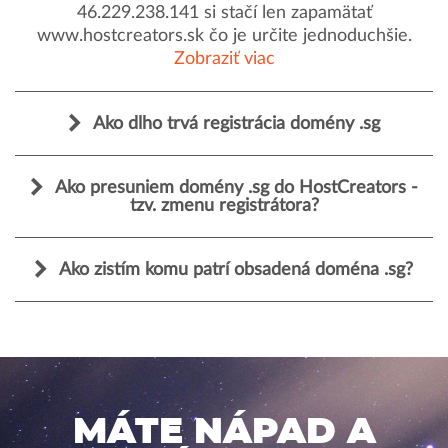
46.229.238.141 si stačí len zapamätať
www.hostcreators.sk čo je určite jednoduchšie.
Zobraziť viac
Ako dlho trvá registrácia domény .sg
Ako presuniem domény .sg do HostCreators -
tzv. zmenu registrátora?
Ako zistím komu patrí obsadená doména .sg?
MÁTE NÁPAD A