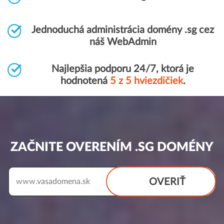
Jednoduchá administrácia domény .sg cez
náš WebAdmin
Najlepšia podporu 24/7, ktorá je
hodnotená
5 z 5 hviezdičiek
.
ZAČNITE OVERENÍM .SG DOMÉNY
OVERIŤ
www.