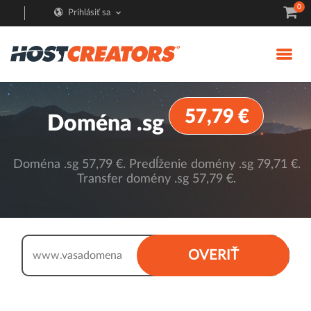
0
Prihlásiť sa
57,79 €
Doména .sg
Doména .sg 57,79 €. Predĺženie domény .sg 79,71 €.
Transfer domény .sg 57,79 €.
.sg
OVERIŤ
www.