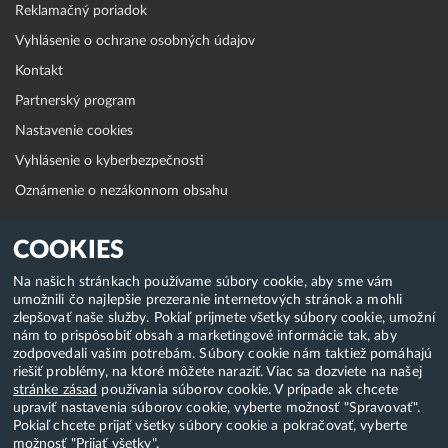
Reklamačný poriadok
Vyhlásenie o ochrane osobných údajov
Kontakt
Partnerský program
Nastavenie cookies
Vyhlásenie o kyberbezpečnosti
Oznámenie o nezákonnom obsahu
Klientská zóna
COOKIES
WebAdmin
Na našich stránkach používame súbory cookie, aby sme vám
umožnili čo najlepšie prezeranie internetových stránok a mohli
WebMail
zlepšovať naše služby. Pokiaľ prijmete všetky súbory cookie, umožní
Zmena hesla (E-mail, FTP, SSH)
nám to prispôsobiť obsah a marketingové informácie tak, aby
zodpovedali vašim potrebám. Súbory cookie nám taktiež pomáhajú
Webhosting
riešiť problémy, na ktoré môžete naraziť. Viac sa dozviete na našej
stránke zásad
používania súborov cookie. V prípade ak chcete
Domény
upraviť nastavenia súborov cookie, vyberte možnosť "Spravovať".
Pokiaľ chcete prijať všetky súbory cookie a pokračovať, vyberte
možnosť "Prijať všetky".