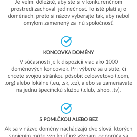
Je veľmi dôležité, aby ste si v konkurenčnom
prostredí zachovali jedinečnosť. To isté platí aj o
doménach, preto si názov vyberajte tak, aby nebol
omylom zamenený za inú spoločnosť.
KONCOVKA DOMÉNY
V súčasnosti je k dispozícii viac ako 1000
doménových koncoviek. Pri výbere sa uistite, či
chcete svojou stránkou pôsobiť celosvetovo (.com,
.org) alebo lokálne (.eu, .sk, .cz), alebo sa zameriavate
na jednu špecifickú službu (.club, .shop, .tv).
S POMLČKOU ALEBO BEZ
Ak sa v názve domény nachádzajú dve slová, ktorých
spojením môže vzniknúť iný význam, odporúča sa