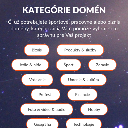
KATEGÓRIE DOMÉN
Či už potrebujete športové, pracovné alebo biznis
domény, kategorizácia Vám pomôže vybrať si tu
správnu pre Váš projekt
Biznis
Produkty & služby
Jedlo & pitie
Šport
Zdravie
Vzdelanie
Umenie & kultúra
Profesia
Financie
Foto & video & audio
Hobby
Geografia
Technológie