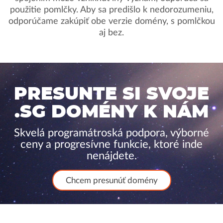
použitie pomlčky. Aby sa predišlo k nedorozumeniu,
odporúčame zakúpiť obe verzie domény, s pomlčkou
aj bez.
PRESUNTE SI SVOJE
.SG DOMÉNY K NÁM
Skvelá programátroská podpora, výborné
ceny a progresívne funkcie, ktoré inde
nenájdete.
Chcem presunúť domény