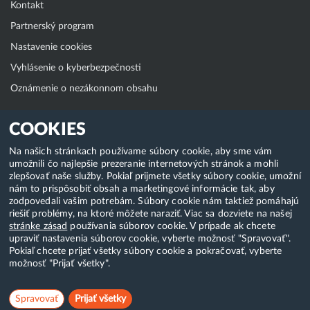
Kontakt
Partnerský program
Nastavenie cookies
Vyhlásenie o kyberbezpečnosti
Oznámenie o nezákonnom obsahu
Klientská zóna
COOKIES
WebAdmin
Na našich stránkach používame súbory cookie, aby sme vám
umožnili čo najlepšie prezeranie internetových stránok a mohli
WebMail
zlepšovať naše služby. Pokiaľ prijmete všetky súbory cookie, umožní
Zmena hesla (E-mail, FTP, SSH)
nám to prispôsobiť obsah a marketingové informácie tak, aby
zodpovedali vašim potrebám. Súbory cookie nám taktiež pomáhajú
Webhosting
riešiť problémy, na ktoré môžete naraziť. Viac sa dozviete na našej
stránke zásad
používania súborov cookie. V prípade ak chcete
Domény
upraviť nastavenia súborov cookie, vyberte možnosť "Spravovať".
Pokiaľ chcete prijať všetky súbory cookie a pokračovať, vyberte
možnosť "Prijať všetky".
Copyright & 2018-2026 HostCreators. Všetky práva vyhradené
Spravovať
Prijať všetky