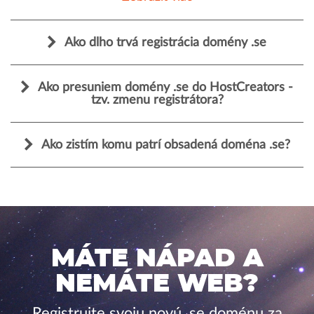
Ako dlho trvá registrácia domény .se
Ako presuniem domény .se do HostCreators -
tzv. zmenu registrátora?
Ako zistím komu patrí obsadená doména .se?
MÁTE NÁPAD A
NEMÁTE WEB?
Registrujte svoju novú .se doménu za