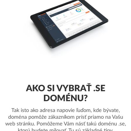
AKO SI VYBRAŤ .SE
DOMÉNU?
Tak isto ako adresa napovie ľuďom, kde bývate,
doména pomôže zákazníkom prísť priamo na Vašu
web stránku. Pomôžeme Vám násť takú doménu .se,
ktorú budete milovať. Tu sú základné tipy.