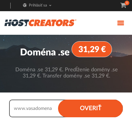
0
Prihlásiť sa
31,29 €
Doména .se
Doména .se 31,29 €. Predĺženie domény .se
31,29 €. Transfer domény .se 31,29 €.
.se
OVERIŤ
www.