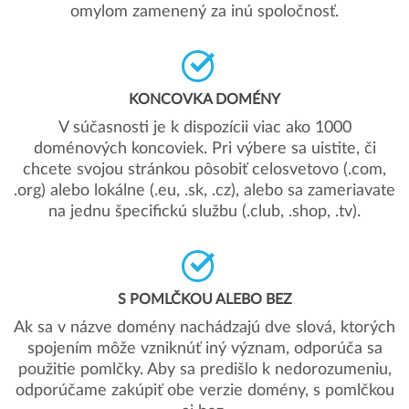
omylom zamenený za inú spoločnosť.
KONCOVKA DOMÉNY
V súčasnosti je k dispozícii viac ako 1000
doménových koncoviek. Pri výbere sa uistite, či
chcete svojou stránkou pôsobiť celosvetovo (.com,
.org) alebo lokálne (.eu, .sk, .cz), alebo sa zameriavate
na jednu špecifickú službu (.club, .shop, .tv).
S POMLČKOU ALEBO BEZ
Ak sa v názve domény nachádzajú dve slová, ktorých
spojením môže vzniknúť iný význam, odporúča sa
použitie pomlčky. Aby sa predišlo k nedorozumeniu,
odporúčame zakúpiť obe verzie domény, s pomlčkou