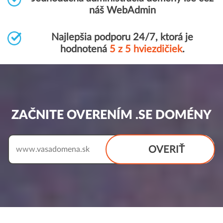
náš WebAdmin
Najlepšia podporu 24/7, ktorá je
hodnotená
5 z 5 hviezdičiek
.
ZAČNITE OVERENÍM .SE DOMÉNY
OVERIŤ
www.