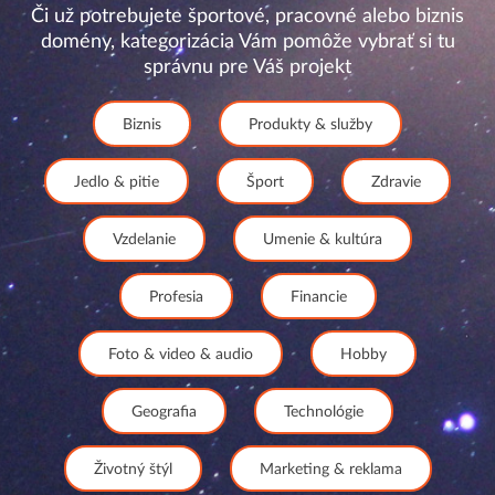
Či už potrebujete športové, pracovné alebo biznis
domény, kategorizácia Vám pomôže vybrať si tu
správnu pre Váš projekt
Biznis
Produkty & služby
Jedlo & pitie
Šport
Zdravie
Vzdelanie
Umenie & kultúra
Profesia
Financie
Foto & video & audio
Hobby
Geografia
Technológie
Životný štýl
Marketing & reklama