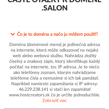
ČASTÉ OTÁZKY K DOMÉNE
.SALON
Čo je to doména a načo ju môžem použiť?
Doména (doménové meno) je jedinečná adresa
na internete, ktorá môže odkazovať na nejaký
web alebo webovú službu. Nahrádza zložitý
číselný a znakový zápis, ktorý identifikuje každý
počítač na internete, tzv. IP adresa. Je to niečo
ako telefónny zoznam, ktorým nahrádzame
telefónne čísla a nemusíme si ich tak pamätať.
Napríklad namiesto zapamätania si IP adresy:
46.229.238.141 si stačí len zapamätať
www.hostcreators.sk čo je určite jednoduchšie.
Zobraziť viac