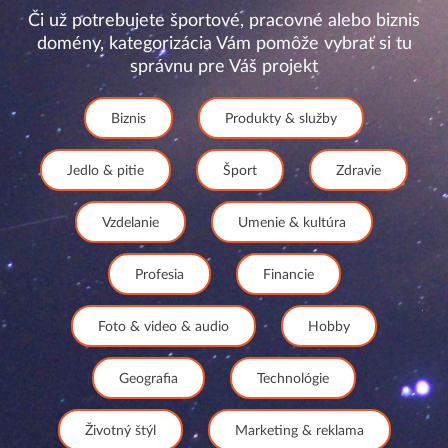
Či už potrebujete športové, pracovné alebo biznis
domény, kategorizácia Vám pomôže vybrať si tu
správnu pre Váš projekt
Biznis
Produkty & služby
Jedlo & pitie
Šport
Zdravie
Vzdelanie
Umenie & kultúra
Profesia
Financie
Foto & video & audio
Hobby
Geografia
Technológie
Životný štýl
Marketing & reklama