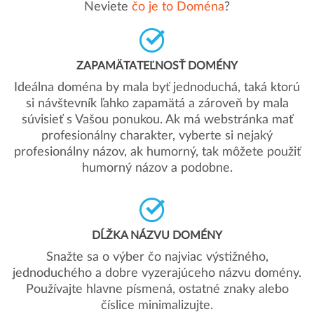
Neviete
čo je to Doména
?
ZAPAMÄTATEĽNOSŤ DOMÉNY
Ideálna doména by mala byť jednoduchá, taká ktorú
si návštevník ľahko zapamätá a zároveň by mala
súvisieť s Vašou ponukou. Ak má webstránka mať
profesionálny charakter, vyberte si nejaký
profesionálny názov, ak humorný, tak môžete použiť
humorný názov a podobne.
DĹŽKA NÁZVU DOMÉNY
Snažte sa o výber čo najviac výstižného,
jednoduchého a dobre vyzerajúceho názvu domény.
Používajte hlavne písmená, ostatné znaky alebo
číslice minimalizujte.