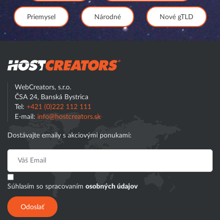
Priemysel
Národné
Nové gTLD
Hostcreator
WebCreators, s.r.o.
ČSA 24, Banská Bystrica
Tel:
+421 (0)222 112 111
E-mail:
info@hostcreators.sk
Dostávajte emaily s akciovými ponukami:
Súhlasím so spracovaním
osobných údajov
Odoslať