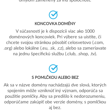
omylom zamenený za inú spoločnosť.
KONCOVKA DOMÉNY
V súčasnosti je k dispozícii viac ako 1000
doménových koncoviek. Pri výbere sa uistite, či
chcete svojou stránkou pôsobiť celosvetovo (.com,
.org) alebo lokálne (.eu, .sk, .cz), alebo sa zameriavate
na jednu špecifickú službu (.club, .shop, .tv).
S POMLČKOU ALEBO BEZ
Ak sa v názve domény nachádzajú dve slová, ktorých
spojením môže vzniknúť iný význam, odporúča sa
použitie pomlčky. Aby sa predišlo k nedorozumeniu,
odporúčame zakúpiť obe verzie domény, s pomlčkou
aj bez.