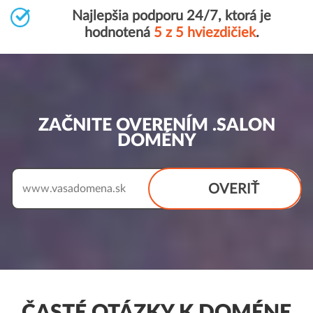
Najlepšia podporu 24/7, ktorá je
hodnotená
5 z 5 hviezdičiek
.
ZAČNITE OVERENÍM .SALON
DOMÉNY
OVERIŤ
www.