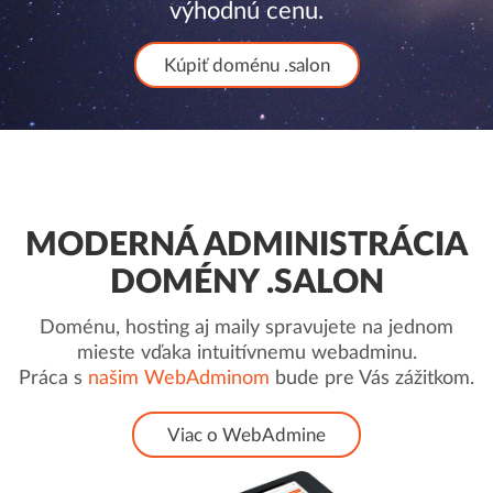
výhodnú cenu.
Kúpiť doménu .salon
MODERNÁ ADMINISTRÁCIA
DOMÉNY .SALON
Doménu, hosting aj maily spravujete na jednom
mieste vďaka intuitívnemu webadminu.
Práca s
našim WebAdminom
bude pre Vás zážitkom.
Viac o WebAdmine