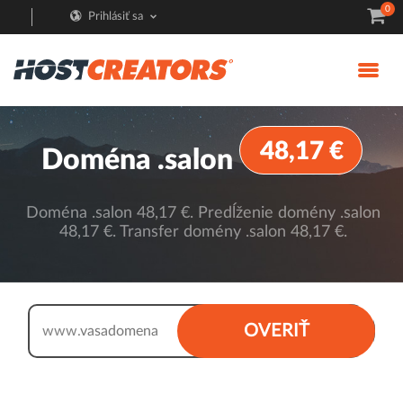
0
Prihlásiť sa
48,17 €
Doména .salon
Doména .salon 48,17 €. Predĺženie domény .salon
48,17 €. Transfer domény .salon 48,17 €.
.salon
OVERIŤ
www.