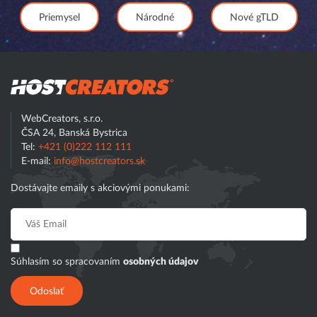
Priemysel
Národné
Nové gTLD
Hostcreator
WebCreators, s.r.o.
ČSA 24, Banská Bystrica
Tel:
+421 (0)222 112 111
E-mail:
info@hostcreators.sk
Dostávajte emaily s akciovými ponukami:
Súhlasím so spracovaním
osobných údajov
Odoslať