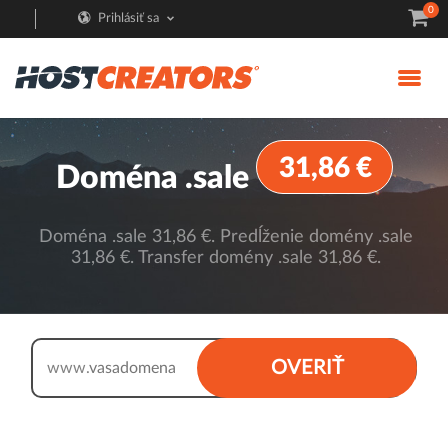
0
Prihlásiť sa
31,86 €
Doména .sale
Doména .sale 31,86 €. Predĺženie domény .sale
31,86 €. Transfer domény .sale 31,86 €.
.sale
OVERIŤ
www.