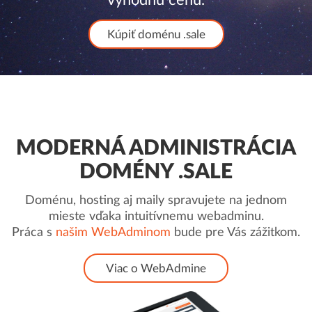
Kúpiť doménu .sale
MODERNÁ ADMINISTRÁCIA
DOMÉNY .SALE
Doménu, hosting aj maily spravujete na jednom
mieste vďaka intuitívnemu webadminu.
Práca s
našim WebAdminom
bude pre Vás zážitkom.
Viac o WebAdmine