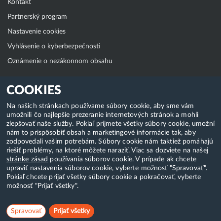
Kontakt
Partnerský program
Nastavenie cookies
Vyhlásenie o kyberbezpečnosti
Oznámenie o nezákonnom obsahu
Klientská zóna
COOKIES
WebAdmin
Na našich stránkach používame súbory cookie, aby sme vám
umožnili čo najlepšie prezeranie internetových stránok a mohli
WebMail
zlepšovať naše služby. Pokiaľ prijmete všetky súbory cookie, umožní
Zmena hesla (E-mail, FTP, SSH)
nám to prispôsobiť obsah a marketingové informácie tak, aby
zodpovedali vašim potrebám. Súbory cookie nám taktiež pomáhajú
Webhosting
riešiť problémy, na ktoré môžete naraziť. Viac sa dozviete na našej
stránke zásad
používania súborov cookie. V prípade ak chcete
Domény
upraviť nastavenia súborov cookie, vyberte možnosť "Spravovať".
Pokiaľ chcete prijať všetky súbory cookie a pokračovať, vyberte
možnosť "Prijať všetky".
Copyright & 2018-2026 HostCreators. Všetky práva vyhradené
Spravovať
Prijať všetky