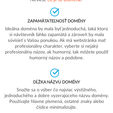
Neviete
čo je to Doména
?
ZAPAMÄTATEĽNOSŤ DOMÉNY
Ideálna doména by mala byť jednoduchá, taká ktorú
si návštevník ľahko zapamätá a zároveň by mala
súvisieť s Vašou ponukou. Ak má webstránka mať
profesionálny charakter, vyberte si nejaký
profesionálny názov, ak humorný, tak môžete použiť
humorný názov a podobne.
DĹŽKA NÁZVU DOMÉNY
Snažte sa o výber čo najviac výstižného,
jednoduchého a dobre vyzerajúceho názvu domény.
Používajte hlavne písmená, ostatné znaky alebo
číslice minimalizujte.