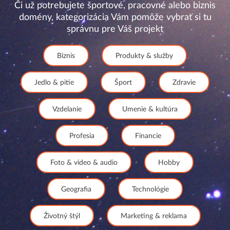
Či už potrebujete športové, pracovné alebo biznis
domény, kategorizácia Vám pomôže vybrať si tu
správnu pre Váš projekt
Biznis
Produkty & služby
Jedlo & pitie
Šport
Zdravie
Vzdelanie
Umenie & kultúra
Profesia
Financie
Foto & video & audio
Hobby
Geografia
Technológie
Životný štýl
Marketing & reklama