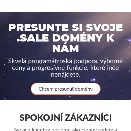
PRESUNTE SI SVOJE
.SALE DOMÉNY K
NÁM
Skvelá programátroská podpora, výborné
ceny a progresívne funkcie, ktoré inde
nenájdete.
Chcem presunúť domény
SPOKOJNÍ ZÁKAZNÍCI
Svojich klientov berieme ako členov rodiny a