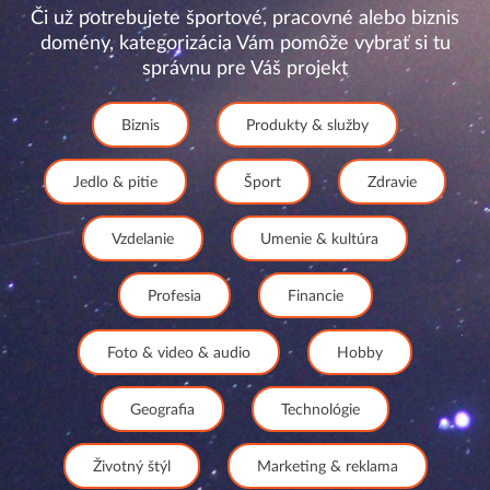
Či už potrebujete športové, pracovné alebo biznis
domény, kategorizácia Vám pomôže vybrať si tu
správnu pre Váš projekt
Biznis
Produkty & služby
Jedlo & pitie
Šport
Zdravie
Vzdelanie
Umenie & kultúra
Profesia
Financie
Foto & video & audio
Hobby
Geografia
Technológie
Životný štýl
Marketing & reklama