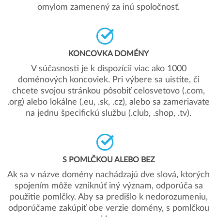
omylom zamenený za inú spoločnosť.
KONCOVKA DOMÉNY
V súčasnosti je k dispozícii viac ako 1000
doménových koncoviek. Pri výbere sa uistite, či
chcete svojou stránkou pôsobiť celosvetovo (.com,
.org) alebo lokálne (.eu, .sk, .cz), alebo sa zameriavate
na jednu špecifickú službu (.club, .shop, .tv).
S POMLČKOU ALEBO BEZ
Ak sa v názve domény nachádzajú dve slová, ktorých
spojením môže vzniknúť iný význam, odporúča sa
použitie pomlčky. Aby sa predišlo k nedorozumeniu,
odporúčame zakúpiť obe verzie domény, s pomlčkou