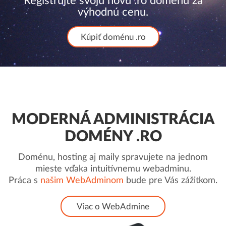
Registrujte svoju novú .ro doménu za
výhodnú cenu.
Kúpiť doménu .ro
MODERNÁ ADMINISTRÁCIA
DOMÉNY .RO
Doménu, hosting aj maily spravujete na jednom
mieste vďaka intuitívnemu webadminu.
Práca s
našim WebAdminom
bude pre Vás zážitkom.
Viac o WebAdmine