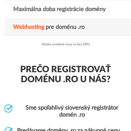
Maximálna doba registrácie domény
Webhosting
pre doménu .ro
Všetky uvedené ceny sú bez DPH
PREČO REGISTROVAŤ
DOMÉNU .RO U NÁS?
Sme spoľahlivý slovenský registrátor
domén .ro
Predávame domény .ro za nákupné ceny