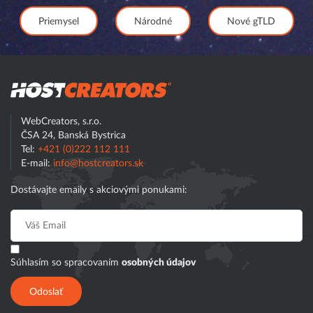
Priemysel
Národné
Nové gTLD
Hostcreator
WebCreators, s.r.o.
ČSA 24, Banská Bystrica
Tel:
+421 (0)222 112 111
E-mail:
info@hostcreators.sk
Dostávajte emaily s akciovými ponukami:
Súhlasím so spracovaním
osobných údajov
Odoslať