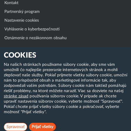
Kontakt
Partnerský program
Nastavenie cookies
Vyhlásenie o kyberbezpečnosti
Oznámenie o nezákonnom obsahu
Klientská zóna
COOKIES
WebAdmin
Na našich stránkach používame súbory cookie, aby sme vám
umožnili čo najlepšie prezeranie internetových stránok a mohli
WebMail
zlepšovať naše služby. Pokiaľ prijmete všetky súbory cookie, umožní
Zmena hesla (E-mail, FTP, SSH)
nám to prispôsobiť obsah a marketingové informácie tak, aby
zodpovedali vašim potrebám. Súbory cookie nám taktiež pomáhajú
Webhosting
riešiť problémy, na ktoré môžete naraziť. Viac sa dozviete na našej
stránke zásad
používania súborov cookie. V prípade ak chcete
Domény
upraviť nastavenia súborov cookie, vyberte možnosť "Spravovať".
Pokiaľ chcete prijať všetky súbory cookie a pokračovať, vyberte
možnosť "Prijať všetky".
Copyright & 2018-2026 HostCreators. Všetky práva vyhradené
Spravovať
Prijať všetky