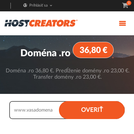
0
Prihlásiť sa
36,80 €
Doména .ro
Doména .ro 36,80 €. Predĺženie domény .ro 23,00 €.
Transfer domény .ro 23,00 €.
.ro
OVERIŤ
www.