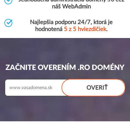
náš WebAdmin
Najlepšia podporu 24/7, ktorá je
hodnotená
5 z 5 hviezdičiek
.
ZAČNITE OVERENÍM .RO DOMÉNY
OVERIŤ
www.