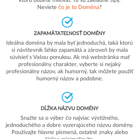
ktorú budete milovať. Tu sú základné tipy.
Neviete
čo je to Doména
?
ZAPAMÄTATEĽNOSŤ DOMÉNY
Ideálna doména by mala byť jednoduchá, taká ktorú
si návštevník ľahko zapamätá a zároveň by mala
súvisieť s Vašou ponukou. Ak má webstránka mať
profesionálny charakter, vyberte si nejaký
profesionálny názov, ak humorný, tak môžete použiť
humorný názov a podobne.
DĹŽKA NÁZVU DOMÉNY
Snažte sa o výber čo najviac výstižného,
jednoduchého a dobre vyzerajúceho názvu domény.
Používajte hlavne písmená, ostatné znaky alebo