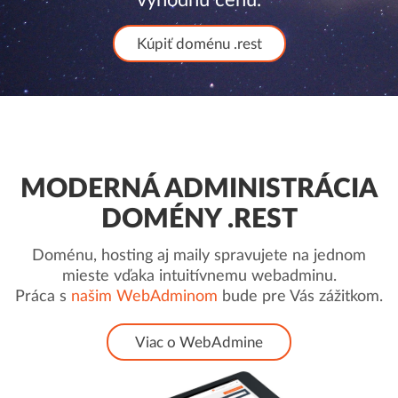
Kúpiť doménu .rest
MODERNÁ ADMINISTRÁCIA
DOMÉNY .REST
Doménu, hosting aj maily spravujete na jednom
mieste vďaka intuitívnemu webadminu.
Práca s
našim WebAdminom
bude pre Vás zážitkom.
Viac o WebAdmine