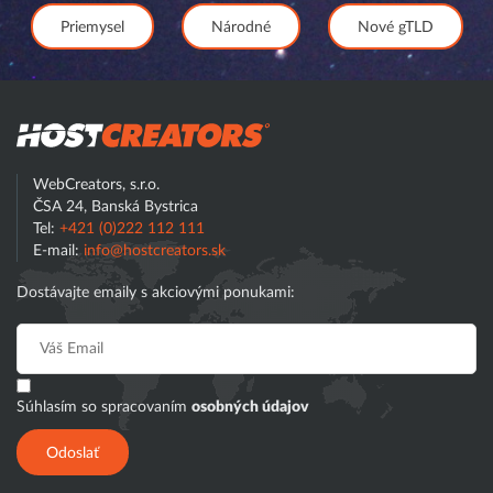
Priemysel
Národné
Nové gTLD
Hostcreator
WebCreators, s.r.o.
ČSA 24, Banská Bystrica
Tel:
+421 (0)222 112 111
E-mail:
info@hostcreators.sk
Dostávajte emaily s akciovými ponukami:
Súhlasím so spracovaním
osobných údajov
Odoslať