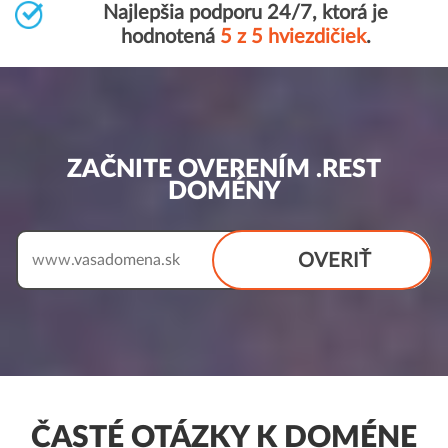
Najlepšia podporu 24/7, ktorá je
hodnotená
5 z 5 hviezdičiek
.
ZAČNITE OVERENÍM .REST
DOMÉNY
OVERIŤ
www.
ČASTÉ OTÁZKY K DOMÉNE