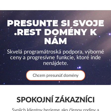
PRESUNTE SI SVOJE
.REST DOMÉNY K
NÁM
Skvelá programátroská podpora, výborné
ceny a progresívne funkcie, ktoré inde
nenájdete.
Chcem presunúť domény
SPOKOJNÍ ZÁKAZNÍCI
Svojich klientov berieme ako členov rodiny a