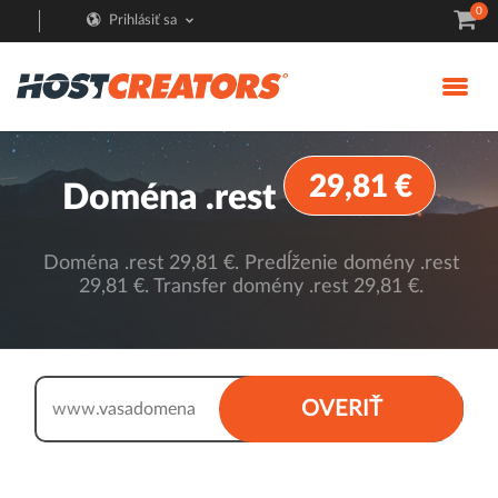
0
Prihlásiť sa
29,81 €
Doména .rest
Doména .rest 29,81 €. Predĺženie domény .rest
29,81 €. Transfer domény .rest 29,81 €.
.rest
OVERIŤ
www.