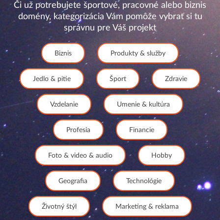
Či už potrebujete športové, pracovné alebo biznis
domény, kategorizácia Vám pomôže vybrať si tu
správnu pre Váš projekt
Biznis
Produkty & služby
Jedlo & pitie
Šport
Zdravie
Vzdelanie
Umenie & kultúra
Profesia
Financie
Foto & video & audio
Hobby
Geografia
Technológie
Životný štýl
Marketing & reklama