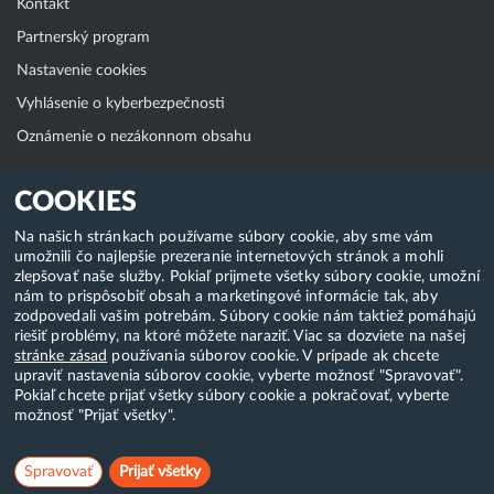
Kontakt
Partnerský program
Nastavenie cookies
Vyhlásenie o kyberbezpečnosti
Oznámenie o nezákonnom obsahu
Klientská zóna
COOKIES
WebAdmin
Na našich stránkach používame súbory cookie, aby sme vám
umožnili čo najlepšie prezeranie internetových stránok a mohli
WebMail
zlepšovať naše služby. Pokiaľ prijmete všetky súbory cookie, umožní
Zmena hesla (E-mail, FTP, SSH)
nám to prispôsobiť obsah a marketingové informácie tak, aby
zodpovedali vašim potrebám. Súbory cookie nám taktiež pomáhajú
Webhosting
riešiť problémy, na ktoré môžete naraziť. Viac sa dozviete na našej
stránke zásad
používania súborov cookie. V prípade ak chcete
Domény
upraviť nastavenia súborov cookie, vyberte možnosť "Spravovať".
Pokiaľ chcete prijať všetky súbory cookie a pokračovať, vyberte
možnosť "Prijať všetky".
Copyright & 2018-2026 HostCreators. Všetky práva vyhradené
Spravovať
Prijať všetky