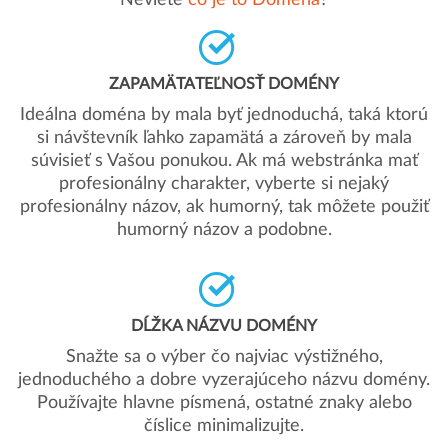
Neviete
čo je to Doména
?
ZAPAMÄTATEĽNOSŤ DOMÉNY
Ideálna doména by mala byť jednoduchá, taká ktorú
si návštevník ľahko zapamätá a zároveň by mala
súvisieť s Vašou ponukou. Ak má webstránka mať
profesionálny charakter, vyberte si nejaký
profesionálny názov, ak humorný, tak môžete použiť
humorný názov a podobne.
DĹŽKA NÁZVU DOMÉNY
Snažte sa o výber čo najviac výstižného,
jednoduchého a dobre vyzerajúceho názvu domény.
Používajte hlavne písmená, ostatné znaky alebo
číslice minimalizujte.