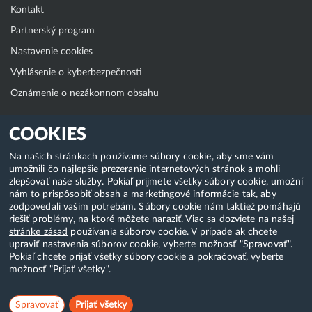
Kontakt
Partnerský program
Nastavenie cookies
Vyhlásenie o kyberbezpečnosti
Oznámenie o nezákonnom obsahu
Klientská zóna
COOKIES
WebAdmin
Na našich stránkach používame súbory cookie, aby sme vám
umožnili čo najlepšie prezeranie internetových stránok a mohli
WebMail
zlepšovať naše služby. Pokiaľ prijmete všetky súbory cookie, umožní
Zmena hesla (E-mail, FTP, SSH)
nám to prispôsobiť obsah a marketingové informácie tak, aby
zodpovedali vašim potrebám. Súbory cookie nám taktiež pomáhajú
Webhosting
riešiť problémy, na ktoré môžete naraziť. Viac sa dozviete na našej
stránke zásad
používania súborov cookie. V prípade ak chcete
Domény
upraviť nastavenia súborov cookie, vyberte možnosť "Spravovať".
Pokiaľ chcete prijať všetky súbory cookie a pokračovať, vyberte
možnosť "Prijať všetky".
Copyright & 2018-2026 HostCreators. Všetky práva vyhradené
Spravovať
Prijať všetky