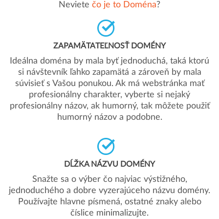
Neviete
čo je to Doména
?
ZAPAMÄTATEĽNOSŤ DOMÉNY
Ideálna doména by mala byť jednoduchá, taká ktorú
si návštevník ľahko zapamätá a zároveň by mala
súvisieť s Vašou ponukou. Ak má webstránka mať
profesionálny charakter, vyberte si nejaký
profesionálny názov, ak humorný, tak môžete použiť
humorný názov a podobne.
DĹŽKA NÁZVU DOMÉNY
Snažte sa o výber čo najviac výstižného,
jednoduchého a dobre vyzerajúceho názvu domény.
Používajte hlavne písmená, ostatné znaky alebo
číslice minimalizujte.