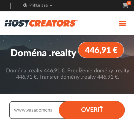
0
Prihlásiť sa
446,91 €
Doména .realty
Doména .realty 446,91 €. Predĺženie domény .realty
446,91 €. Transfer domény .realty 446,91 €.
.realty
OVERIŤ
www.