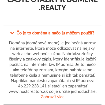
ČASTÉ OTÁZKY K DOMÉNE
.REALTY
Čo je to doména a načo ju môžem použiť?
Doména (doménové meno) je jedinečná adresa
na internete, ktorá môže odkazovať na nejaký
web alebo webovú službu. Nahrádza zložitý
číselný a znakový zápis, ktorý identifikuje každý
počítač na internete, tzv. IP adresa. Je to niečo
ako telefónny zoznam, ktorým nahrádzame
telefónne čísla a nemusíme si ich tak pamätať.
Napríklad namiesto zapamätania si IP adresy:
46.229.238.141 si stačí len zapamätať
www.hostcreators.sk čo je určite jednoduchšie.
Zobraziť viac