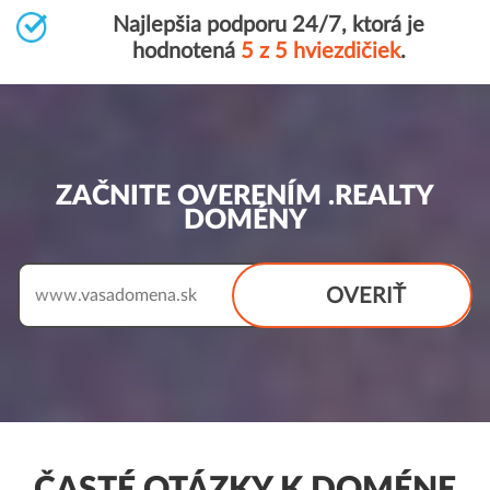
Najlepšia podporu 24/7, ktorá je
hodnotená
5 z 5 hviezdičiek
.
ZAČNITE OVERENÍM .REALTY
DOMÉNY
OVERIŤ
www.