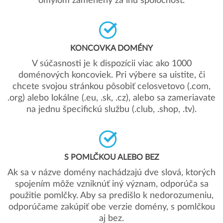
omylom zamenený za inú spoločnosť.
KONCOVKA DOMÉNY
V súčasnosti je k dispozícii viac ako 1000
doménových koncoviek. Pri výbere sa uistite, či
chcete svojou stránkou pôsobiť celosvetovo (.com,
.org) alebo lokálne (.eu, .sk, .cz), alebo sa zameriavate
na jednu špecifickú službu (.club, .shop, .tv).
S POMLČKOU ALEBO BEZ
Ak sa v názve domény nachádzajú dve slová, ktorých
spojením môže vzniknúť iný význam, odporúča sa
použitie pomlčky. Aby sa predišlo k nedorozumeniu,
odporúčame zakúpiť obe verzie domény, s pomlčkou
aj bez.