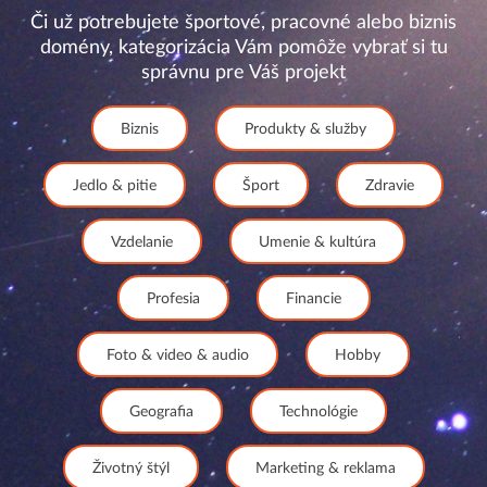
Či už potrebujete športové, pracovné alebo biznis
domény, kategorizácia Vám pomôže vybrať si tu
správnu pre Váš projekt
Biznis
Produkty & služby
Jedlo & pitie
Šport
Zdravie
Vzdelanie
Umenie & kultúra
Profesia
Financie
Foto & video & audio
Hobby
Geografia
Technológie
Životný štýl
Marketing & reklama