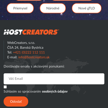
Priemysel
Národné
Nové gTLD
Hostcreator
WebCreators, s.r.o.
ČSA 24, Banská Bystrica
Tel:
+421 (0)222 112 111
E-mail:
info@hostcreators.sk
Dostávajte emaily s akciovými ponukami:
Súhlasím so spracovaním
osobných údajov
Odoslať