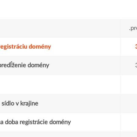
.p
registráciu domény
predĺženie domény
sídlo v krajine
a doba registrácie domény