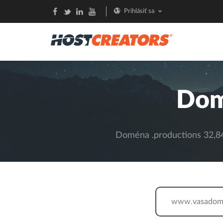
Prihlásiť sa
Dom
Doména .productions 32,84 
www.