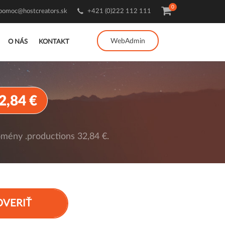
0
pomoc@hostcreators.sk
+421 (0)222 112 111
WebAdmin
O NÁS
KONTAKT
2,84 €
omény .productions 32,84 €.
OVERIŤ