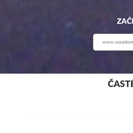
ZAČ
www.
ČAST