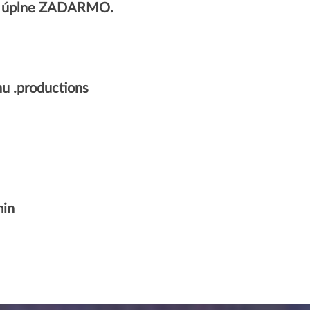
ov úplne ZADARMO.
u .productions
min