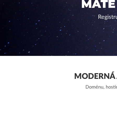
MÁTE
Registr
MODERNÁ 
Doménu, hostin