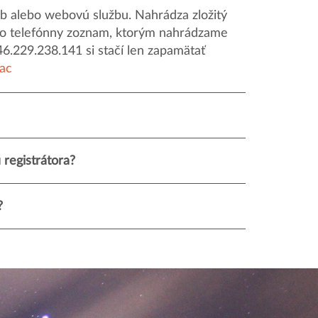
 alebo webovú službu. Nahrádza zložitý
o ako telefónny zoznam, ktorým nahrádzame
46.229.238.141 si stačí len zapamätať
iac
registrátora?
?