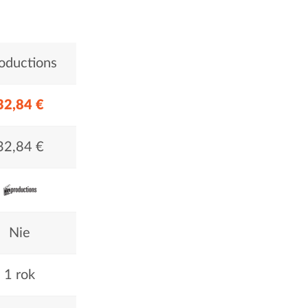
roductions
32,84 €
32,84 €
Nie
1 rok