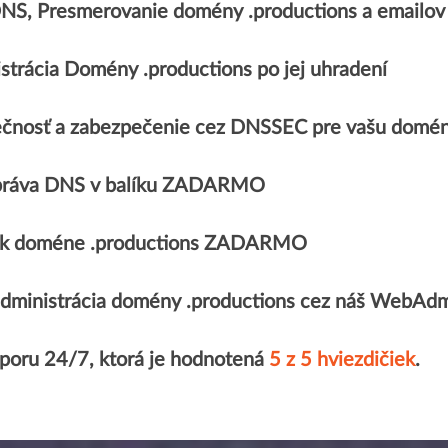
DNS, Presmerovanie domény .productions a email
strácia Domény .productions po jej uhradení
čnosť a zabezpečenie cez DNSSEC pre vašu domén
práva DNS v balíku ZADARMO
át k doméne .productions ZADARMO
dministrácia domény .productions cez náš WebAd
poru 24/7, ktorá je hodnotená
5 z 5 hviezdičiek
.