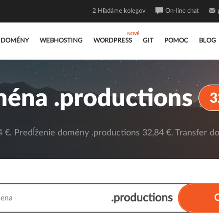
2
Hľadáme kolegov
On-line chat
DOMÉNY
WEBHOSTING
WORDPRESS
GIT
POMOC
BLOG
éna .productions
3
€. Predĺženie domény .productions 32,84 €. Transfer d
.productions