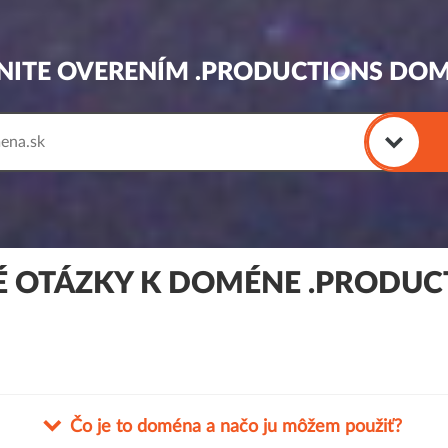
NITE OVERENÍM .PRODUCTIONS DO
É OTÁZKY K DOMÉNE .PRODUC
Čo je to doména a načo ju môžem použiť?