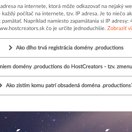
dresa na internete, ktorá môže odkazovať na nejaký web
uje každý počítač na internete, tzv. IP adresa. Je to nieč
k pamätať. Napríklad namiesto zapamätania si IP adresy: 
ww.hostcreators.sk čo je určite jednoduchšie.
Zobraziť v
Ako dlho trvá registrácia domény .productions
niem domény .productions do HostCreators - tzv. zmenu 
Ako zistím komu patrí obsadená doména .productions