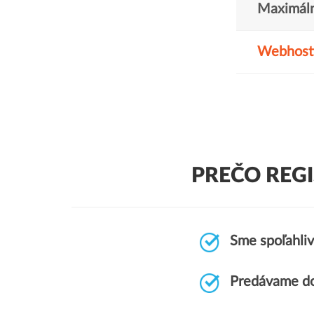
Maximáln
Webhost
PREČO REG
Sme spoľahliv
Predávame do