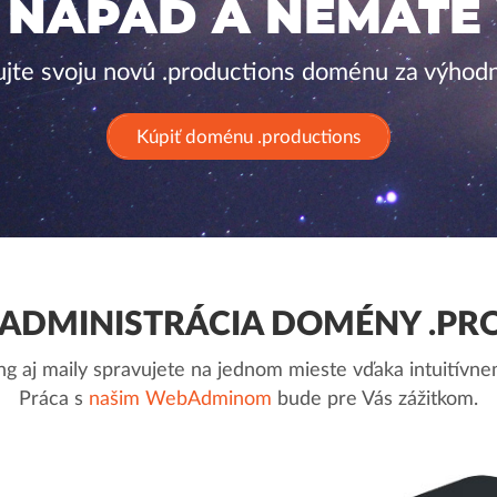
 NÁPAD A NEMÁTE
ujte svoju novú .productions doménu za výhod
Kúpiť doménu .productions
ADMINISTRÁCIA DOMÉNY .PR
g aj maily spravujete na jednom mieste vďaka intuitív
Práca s
našim WebAdminom
bude pre Vás zážitkom.