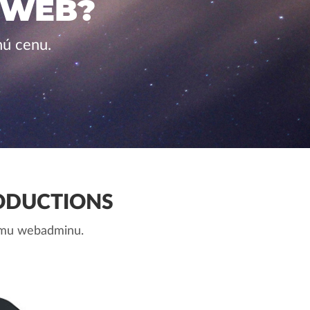
 WEB?
nú cenu.
ODUCTIONS
nemu webadminu.