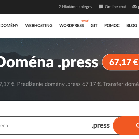
2
Hľadáme kolegov
On-line chat
DOMÉNY
WEBHOSTING
WORDPRESS
GIT
POMOC
BLOG
Doména .press
67,17 €
,17 €. Predĺženie domény .press 67,17 €. Transfer domén
.press