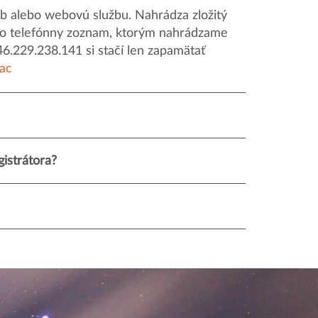
 alebo webovú službu. Nahrádza zložitý
o ako telefónny zoznam, ktorým nahrádzame
46.229.238.141 si stačí len zapamätať
iac
istrátora?