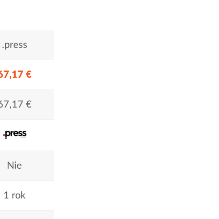
.press
67,17 €
67,17 €
Nie
1 rok