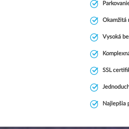
Parkovani
Okamžitá r
Vysoká be
Komplexn
SSL certi
Jednoduch
Najlepšia