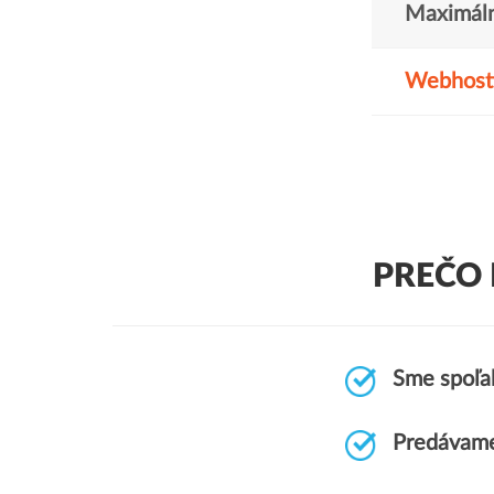
Maximáln
Webhost
PREČO 
Sme spoľah
Predávame