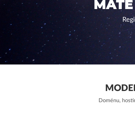
MÁTE
Regi
MODER
Doménu, hostin