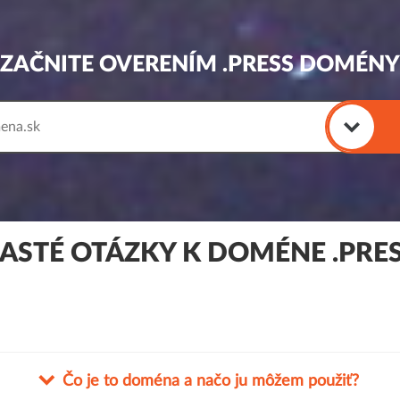
ZAČNITE OVERENÍM .PRESS DOMÉNY
ASTÉ OTÁZKY K DOMÉNE .PRE
Čo je to doména a načo ju môžem použiť?