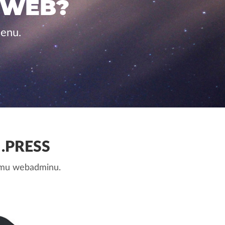
 WEB?
cenu.
.PRESS
nemu webadminu.