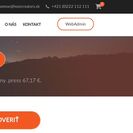
0
pomoc@hostcreators.sk
+421 (0)222 112 111
WebAdmin
O NÁS
KONTAKT
y .press 67,17 €.
OVERIŤ