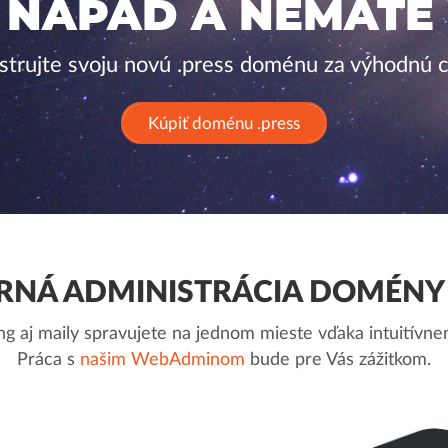
 NÁPAD A NEMÁTE
strujte svoju novú .press doménu za výhodnú 
Kúpiť doménu .press
NÁ ADMINISTRÁCIA DOMÉNY 
g aj maily spravujete na jednom mieste vďaka intuitív
Práca s
našim WebAdminom
bude pre Vás zážitkom.