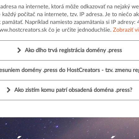
dresa na internete, ktorá môže odkazovať na nejaký web
uje každý počítač na internete, tzv. IP adresa. Je to nieč
k pamätať. Napríklad namiesto zapamätania si IP adresy: 
ww.hostcreators.sk čo je určite jednoduchšie.
Zobraziť v
Ako dlho trvá registrácia domény .press
esuniem domény .press do HostCreators - tzv. zmenu reg
Ako zistím komu patrí obsadená doména .press?