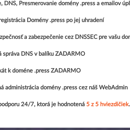
e, DNS, Presmerovanie domény .press a emailov 
egistrácia Domény .press po jej uhradení
zpečnosť a zabezpečenie cez DNSSEC pre vašu do
á správa DNS v balíku ZADARMO
fikát k doméne .press ZADARMO
á administrácia domény .press cez náš WebAdmin
 podporu 24/7, ktorá je hodnotená
5 z 5 hviezdičiek
.