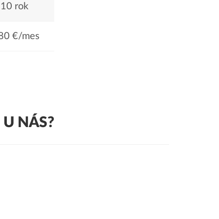
10 rok
80 €/mes
 U NÁS?