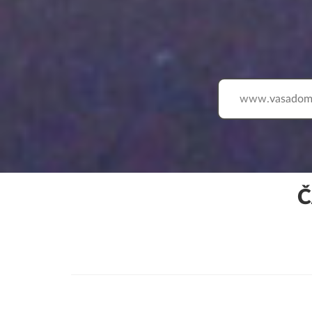
www.
Č