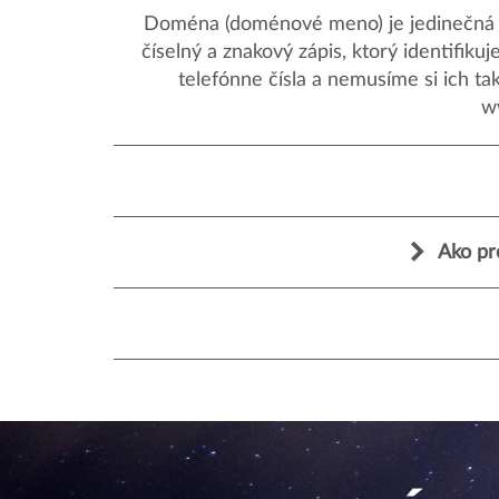
Doména (doménové meno) je jedinečná a
číselný a znakový zápis, ktorý identifik
telefónne čísla a nemusíme si ich ta
w
Ako pr