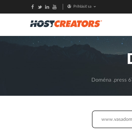
Prihlásiť sa
Doména .press 67
www.