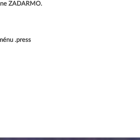
úplne ZADARMO.
ménu .press