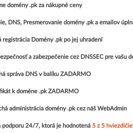
e domény .pk za nákupné ceny
ie, DNS, Presmerovanie domény .pk a emailov ú
 registrácia Domény .pk po jej uhradení
ezpečnosť a zabezpečenie cez DNSSEC pre vašu d
ná správa DNS v balíku ZADARMO
ifikát k doméne .pk ZADARMO
há administrácia domény .pk cez náš WebAdmin
a podporu 24/7, ktorá je hodnotená
5 z 5 hviezdičie