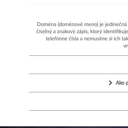
Doména (doménové meno) je jedinečná a
číselný a znakový zápis, ktorý identifik
telefónne čísla a nemusíme si ich ta
w
Ako p