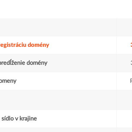
registráciu domény
predĺženie domény
domeny
sídlo v krajine