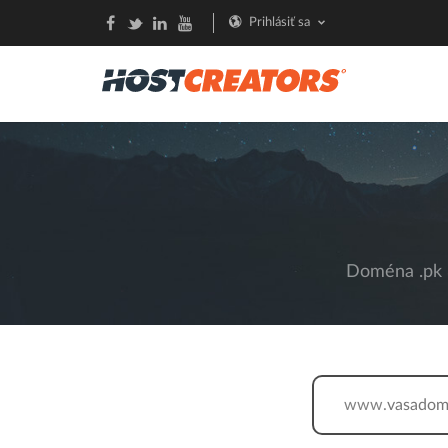
Prihlásiť sa
Doména .pk 3
www.