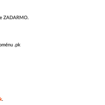
plne ZADARMO.
oménu .pk
k
.