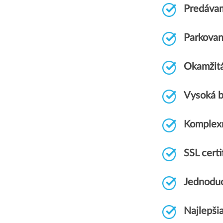
Predávam
Parkovan
Okamžitá
Vysoká b
Komplex
SSL cert
Jednoduc
Najlepši