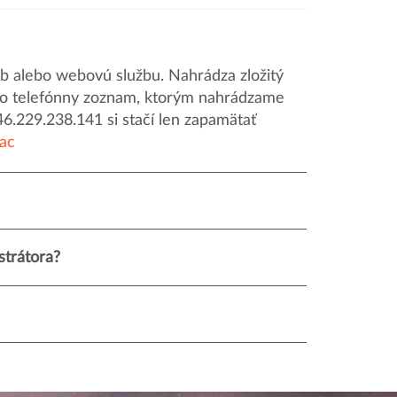
 alebo webovú službu. Nahrádza zložitý
o ako telefónny zoznam, ktorým nahrádzame
46.229.238.141 si stačí len zapamätať
iac
strátora?