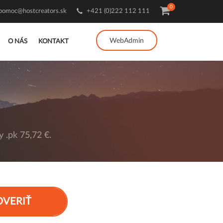
0
pomoc@hostcreators.sk
+421 (0)222 112 111
WebAdmin
O NÁS
KONTAKT
 .pk 75,72 €.
OVERIŤ