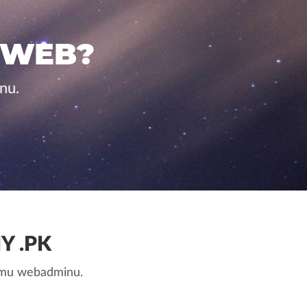
 WEB?
nu.
 .PK
nemu webadminu.