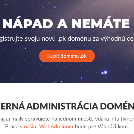
 NÁPAD A NEMÁTE
gistrujte svoju novú .pk doménu za výhodnú ce
Kúpiť doménu .pk
ERNÁ ADMINISTRÁCIA DOMÉNY
g aj maily spravujete na jednom mieste vďaka intuitív
Práca s
našim WebAdminom
bude pre Vás zážitkom.