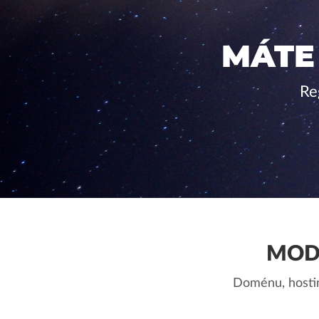
MÁTE
Re
MOD
Doménu, hostin