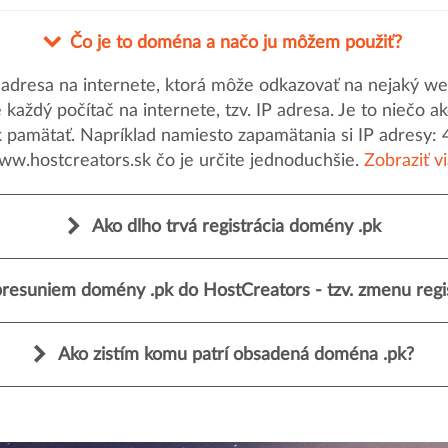
Čo je to doména a načo ju môžem použiť?
dresa na internete, ktorá môže odkazovať na nejaký web
uje každý počítač na internete, tzv. IP adresa. Je to nieč
k pamätať. Napríklad namiesto zapamätania si IP adresy: 
ww.hostcreators.sk čo je určite jednoduchšie.
Zobraziť v
Ako dlho trvá registrácia domény .pk
resuniem domény .pk do HostCreators - tzv. zmenu regi
Ako zistím komu patrí obsadená doména .pk?