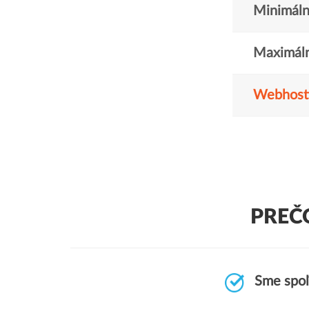
Minimáln
Maximáln
Webhost
PREČ
Sme spoľ