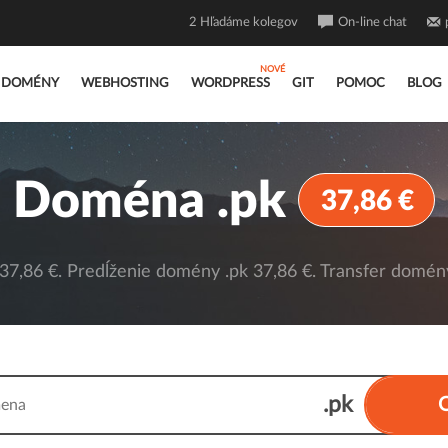
2
Hľadáme kolegov
On-line chat
DOMÉNY
WEBHOSTING
WORDPRESS
GIT
POMOC
BLOG
Doména .pk
37,86 €
7,86 €. Predĺženie domény .pk 37,86 €. Transfer domény
.pk