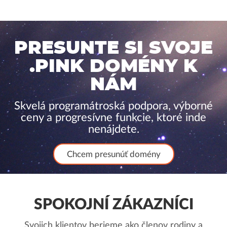
PRESUNTE SI SVOJE
.PINK DOMÉNY K
NÁM
Skvelá programátroská podpora, výborné
ceny a progresívne funkcie, ktoré inde
nenájdete.
Chcem presunúť domény
SPOKOJNÍ ZÁKAZNÍCI
Svojich klientov berieme ako členov rodiny a