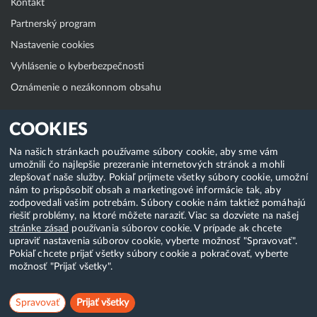
Kontakt
Partnerský program
Nastavenie cookies
Vyhlásenie o kyberbezpečnosti
Oznámenie o nezákonnom obsahu
Klientská zóna
COOKIES
WebAdmin
Na našich stránkach používame súbory cookie, aby sme vám
umožnili čo najlepšie prezeranie internetových stránok a mohli
WebMail
zlepšovať naše služby. Pokiaľ prijmete všetky súbory cookie, umožní
Zmena hesla (E-mail, FTP, SSH)
nám to prispôsobiť obsah a marketingové informácie tak, aby
zodpovedali vašim potrebám. Súbory cookie nám taktiež pomáhajú
Webhosting
riešiť problémy, na ktoré môžete naraziť. Viac sa dozviete na našej
stránke zásad
používania súborov cookie. V prípade ak chcete
Domény
upraviť nastavenia súborov cookie, vyberte možnosť "Spravovať".
Pokiaľ chcete prijať všetky súbory cookie a pokračovať, vyberte
možnosť "Prijať všetky".
Copyright & 2018-2026 HostCreators. Všetky práva vyhradené
Spravovať
Prijať všetky