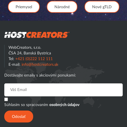
Priemysel
Národné
Nové gTLD
Hostcreator
WebCreators, s.r.o.
ČSA 24, Banská Bystrica
Tel:
+421 (0)222 112 111
E-mail:
info@hostcreators.sk
Dostávajte emaily s akciovými ponukami:
Súhlasím so spracovaním
osobných údajov
Odoslať