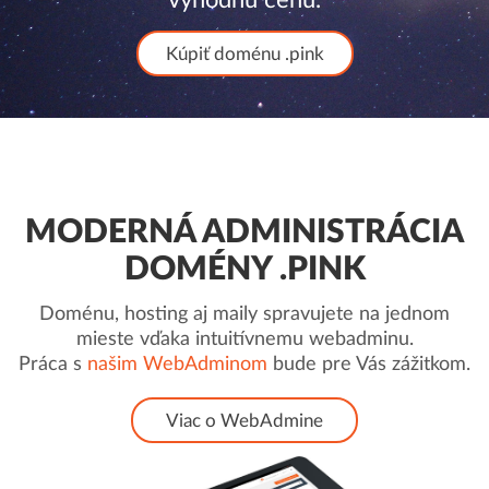
Kúpiť doménu .pink
MODERNÁ ADMINISTRÁCIA
DOMÉNY .PINK
Doménu, hosting aj maily spravujete na jednom
mieste vďaka intuitívnemu webadminu.
Práca s
našim WebAdminom
bude pre Vás zážitkom.
Viac o WebAdmine