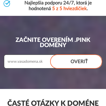
Najlepšia podporu 24/7, ktorá je
hodnotená
5 z 5 hviezdičiek
.
ZAČNITE OVERENÍM .PINK
DOMÉNY
OVERIŤ
www.
ČASTÉ OTÁZKY K DOMÉNE