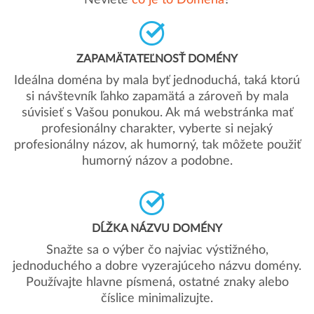
Neviete
čo je to Doména
?
ZAPAMÄTATEĽNOSŤ DOMÉNY
Ideálna doména by mala byť jednoduchá, taká ktorú
si návštevník ľahko zapamätá a zároveň by mala
súvisieť s Vašou ponukou. Ak má webstránka mať
profesionálny charakter, vyberte si nejaký
profesionálny názov, ak humorný, tak môžete použiť
humorný názov a podobne.
DĹŽKA NÁZVU DOMÉNY
Snažte sa o výber čo najviac výstižného,
jednoduchého a dobre vyzerajúceho názvu domény.
Používajte hlavne písmená, ostatné znaky alebo
číslice minimalizujte.