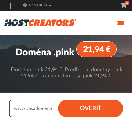
0
Prihlásiť sa
21,94 €
Doména .pink
Doména .pink 21,94 €. Predĺženie domény .pink
21,94 €. Transfer domény .pink 21,94 €.
.pink
OVERIŤ
www.