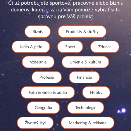
Či už potrebujete športové, pracovné alebo biznis
domény, kategorizácia Vám pomôže vybrať si tu
správnu pre Váš projekt
Biznis
Produkty & služby
Jedlo & pitie
Šport
Zdravie
Vzdelanie
Umenie & kultúra
Profesia
Financie
Foto & video & audio
Hobby
Geografia
Technológie
Životný štýl
Marketing & reklama