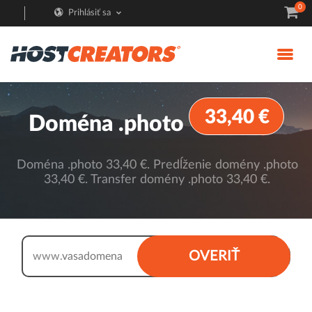
0
Prihlásiť sa
33,40 €
Doména .photo
Doména .photo 33,40 €. Predĺženie domény .photo
33,40 €. Transfer domény .photo 33,40 €.
.photo
OVERIŤ
www.