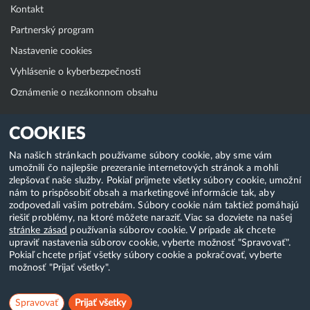
Kontakt
Partnerský program
Nastavenie cookies
Vyhlásenie o kyberbezpečnosti
Oznámenie o nezákonnom obsahu
Klientská zóna
COOKIES
WebAdmin
Na našich stránkach používame súbory cookie, aby sme vám
umožnili čo najlepšie prezeranie internetových stránok a mohli
WebMail
zlepšovať naše služby. Pokiaľ prijmete všetky súbory cookie, umožní
Zmena hesla (E-mail, FTP, SSH)
nám to prispôsobiť obsah a marketingové informácie tak, aby
zodpovedali vašim potrebám. Súbory cookie nám taktiež pomáhajú
Webhosting
riešiť problémy, na ktoré môžete naraziť. Viac sa dozviete na našej
stránke zásad
používania súborov cookie. V prípade ak chcete
Domény
upraviť nastavenia súborov cookie, vyberte možnosť "Spravovať".
Pokiaľ chcete prijať všetky súbory cookie a pokračovať, vyberte
možnosť "Prijať všetky".
Copyright & 2018-2026 HostCreators. Všetky práva vyhradené
Spravovať
Prijať všetky