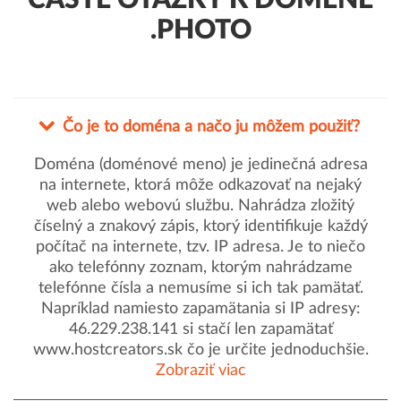
ČASTÉ OTÁZKY K DOMÉNE
.PHOTO
Čo je to doména a načo ju môžem použiť?
Doména (doménové meno) je jedinečná adresa
na internete, ktorá môže odkazovať na nejaký
web alebo webovú službu. Nahrádza zložitý
číselný a znakový zápis, ktorý identifikuje každý
počítač na internete, tzv. IP adresa. Je to niečo
ako telefónny zoznam, ktorým nahrádzame
telefónne čísla a nemusíme si ich tak pamätať.
Napríklad namiesto zapamätania si IP adresy:
46.229.238.141 si stačí len zapamätať
www.hostcreators.sk čo je určite jednoduchšie.
Zobraziť viac