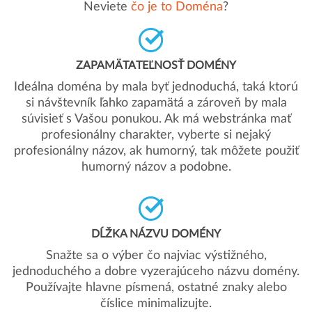
Neviete
čo je to Doména
?
ZAPAMÄTATEĽNOSŤ DOMÉNY
Ideálna doména by mala byť jednoduchá, taká ktorú
si návštevník ľahko zapamätá a zároveň by mala
súvisieť s Vašou ponukou. Ak má webstránka mať
profesionálny charakter, vyberte si nejaký
profesionálny názov, ak humorný, tak môžete použiť
humorný názov a podobne.
DĹŽKA NÁZVU DOMÉNY
Snažte sa o výber čo najviac výstižného,
jednoduchého a dobre vyzerajúceho názvu domény.
Používajte hlavne písmená, ostatné znaky alebo
číslice minimalizujte.