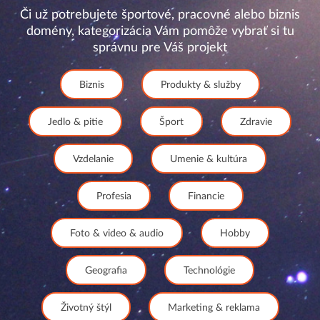
Či už potrebujete športové, pracovné alebo biznis
domény, kategorizácia Vám pomôže vybrať si tu
správnu pre Váš projekt
Biznis
Produkty & služby
Jedlo & pitie
Šport
Zdravie
Vzdelanie
Umenie & kultúra
Profesia
Financie
Foto & video & audio
Hobby
Geografia
Technológie
Životný štýl
Marketing & reklama