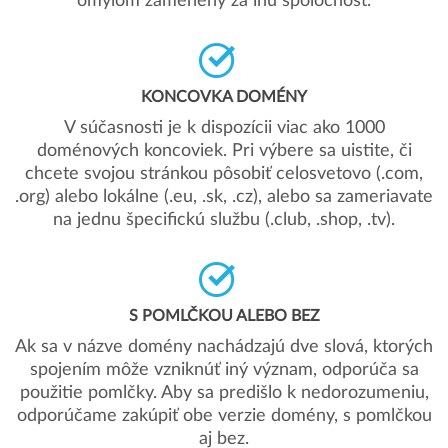
omylom zamenený za inú spoločnosť.
KONCOVKA DOMÉNY
V súčasnosti je k dispozícii viac ako 1000
doménových koncoviek. Pri výbere sa uistite, či
chcete svojou stránkou pôsobiť celosvetovo (.com,
.org) alebo lokálne (.eu, .sk, .cz), alebo sa zameriavate
na jednu špecifickú službu (.club, .shop, .tv).
S POMLČKOU ALEBO BEZ
Ak sa v názve domény nachádzajú dve slová, ktorých
spojením môže vzniknúť iný význam, odporúča sa
použitie pomlčky. Aby sa predišlo k nedorozumeniu,
odporúčame zakúpiť obe verzie domény, s pomlčkou
aj bez.