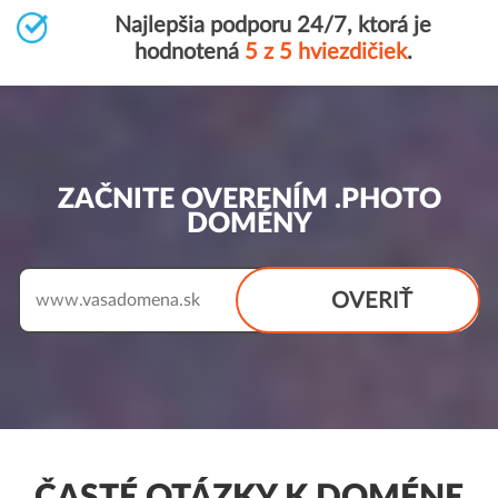
Najlepšia podporu 24/7, ktorá je
hodnotená
5 z 5 hviezdičiek
.
ZAČNITE OVERENÍM .PHOTO
DOMÉNY
OVERIŤ
www.