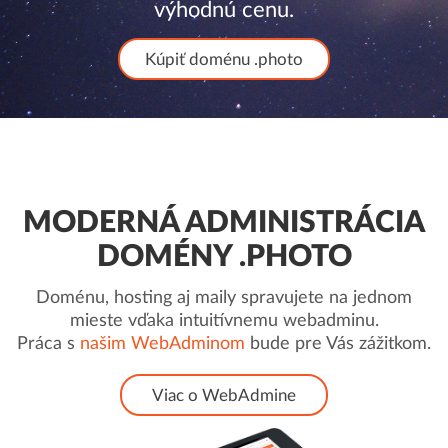
výhodnú cenu.
Kúpiť doménu .photo
MODERNÁ ADMINISTRÁCIA
DOMÉNY .PHOTO
Doménu, hosting aj maily spravujete na jednom
mieste vďaka intuitívnemu webadminu.
Práca s
našim WebAdminom
bude pre Vás zážitkom.
Viac o WebAdmine