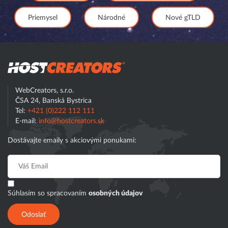
Priemysel
Národné
Nové gTLD
Hostcreator
WebCreators, s.r.o.
ČSA 24, Banská Bystrica
Tel:
+421 (0)222 112 111
E-mail:
info@hostcreators.sk
Dostávajte emaily s akciovými ponukami:
Súhlasím so spracovaním
osobných údajov
Odoslať