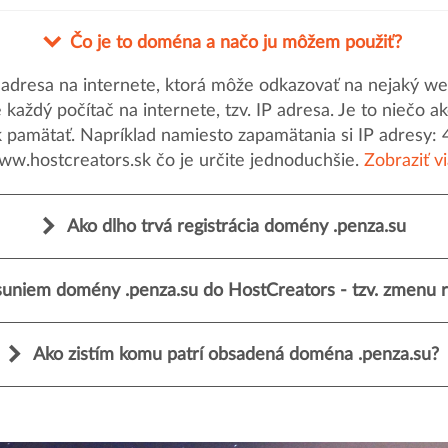
Čo je to doména a načo ju môžem použiť?
dresa na internete, ktorá môže odkazovať na nejaký web
uje každý počítač na internete, tzv. IP adresa. Je to nieč
k pamätať. Napríklad namiesto zapamätania si IP adresy: 
ww.hostcreators.sk čo je určite jednoduchšie.
Zobraziť v
Ako dlho trvá registrácia domény .penza.su
uniem domény .penza.su do HostCreators - tzv. zmenu r
Ako zistím komu patrí obsadená doména .penza.su?