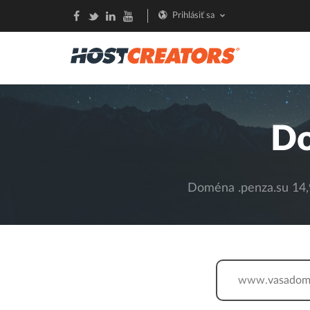
Prihlásiť sa
Do
Doména .penza.su 14,9
www.