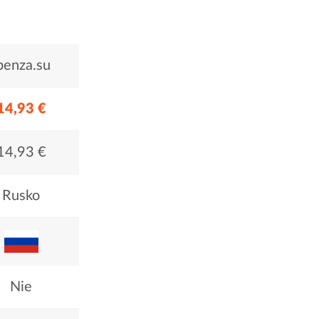
penza.su
14,93 €
14,93 €
Rusko
Nie