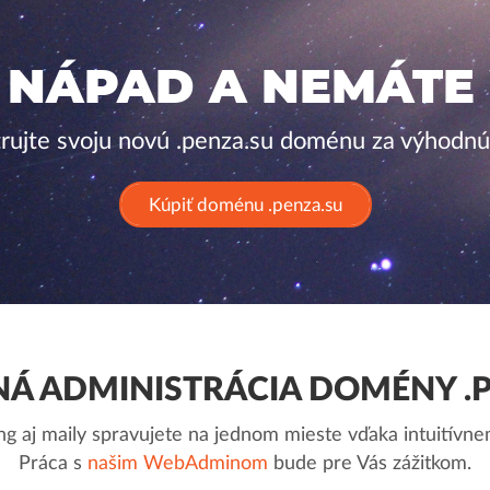
 NÁPAD A NEMÁTE
trujte svoju novú .penza.su doménu za výhodnú
Kúpiť doménu .penza.su
Á ADMINISTRÁCIA DOMÉNY .P
g aj maily spravujete na jednom mieste vďaka intuitív
Práca s
našim WebAdminom
bude pre Vás zážitkom.