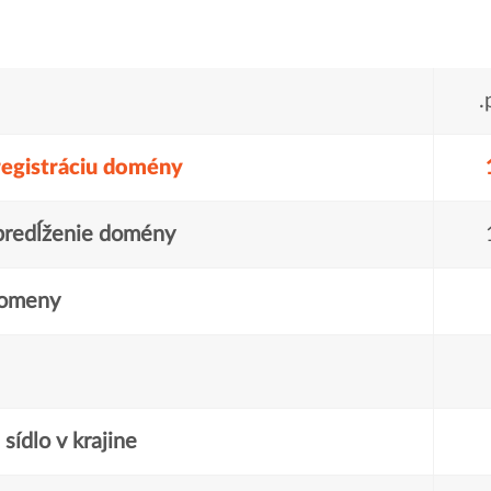
.
registráciu domény
predĺženie domény
domeny
sídlo v krajine