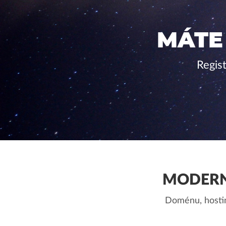
MÁTE
Regis
MODERN
Doménu, hostin