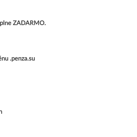
v úplne ZADARMO.
nu .penza.su
n