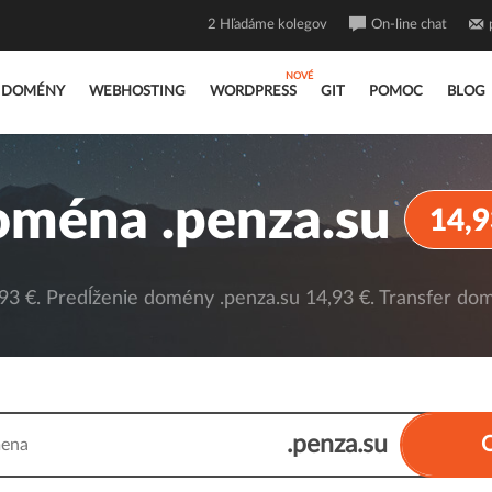
2
Hľadáme kolegov
On-line chat
DOMÉNY
WEBHOSTING
WORDPRESS
GIT
POMOC
BLOG
ména .penza.su
14,9
3 €. Predĺženie domény .penza.su 14,93 €. Transfer dom
.penza.su