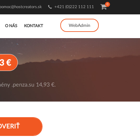
0
pomoc@hostcreators.sk
+421 (0)222 112 111
WebAdmin
O NÁS
KONTAKT
3 €
ény .penza.su 14,93 €.
OVERIŤ