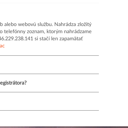
 alebo webovú službu. Nahrádza zložitý
o ako telefónny zoznam, ktorým nahrádzame
46.229.238.141 si stačí len zapamätať
iac
egistrátora?