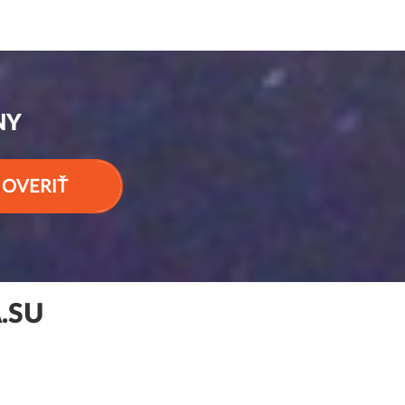
NY
OVERIŤ
.SU