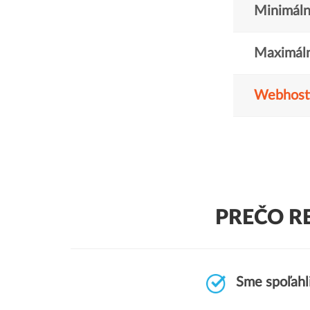
Minimáln
Maximáln
Webhost
PREČO R
Sme spoľahl