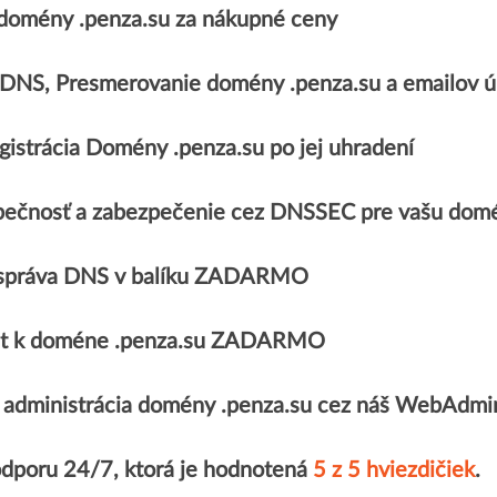
domény .penza.su za nákupné ceny
, DNS, Presmerovanie domény .penza.su a emailo
gistrácia Domény .penza.su po jej uhradení
ečnosť a zabezpečenie cez DNSSEC pre vašu domé
správa DNS v balíku ZADARMO
ikát k doméne .penza.su ZADARMO
administrácia domény .penza.su cez náš WebAdmi
odporu 24/7, ktorá je hodnotená
5 z 5 hviezdičiek
.