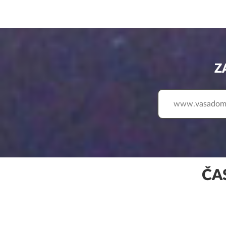
Z
www.
ČA