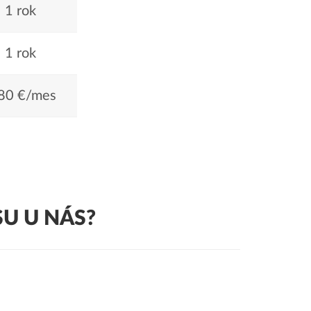
1 rok
1 rok
80 €/mes
U U NÁS?