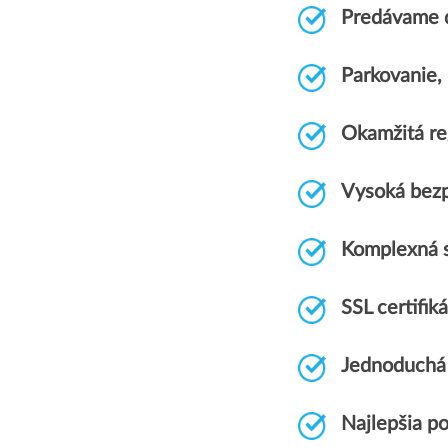
Predávame 
Parkovanie
Okamžitá re
Vysoká bezp
Komplexná 
SSL certif
Jednoduchá 
Najlepšia p