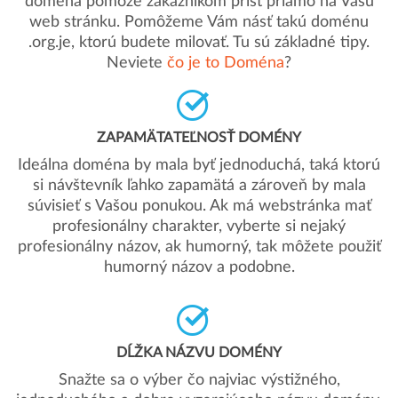
doména pomôže zákazníkom prísť priamo na Vašu
web stránku. Pomôžeme Vám násť takú doménu
.org.je, ktorú budete milovať. Tu sú základné tipy.
Neviete
čo je to Doména
?
ZAPAMÄTATEĽNOSŤ DOMÉNY
Ideálna doména by mala byť jednoduchá, taká ktorú
si návštevník ľahko zapamätá a zároveň by mala
súvisieť s Vašou ponukou. Ak má webstránka mať
profesionálny charakter, vyberte si nejaký
profesionálny názov, ak humorný, tak môžete použiť
humorný názov a podobne.
DĹŽKA NÁZVU DOMÉNY
Snažte sa o výber čo najviac výstižného,