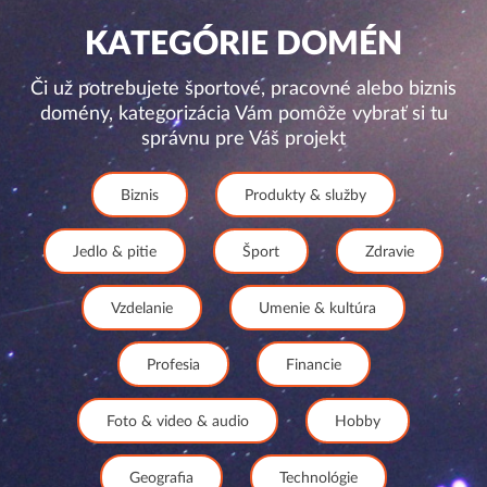
KATEGÓRIE DOMÉN
Či už potrebujete športové, pracovné alebo biznis
domény, kategorizácia Vám pomôže vybrať si tu
správnu pre Váš projekt
Biznis
Produkty & služby
Jedlo & pitie
Šport
Zdravie
Vzdelanie
Umenie & kultúra
Profesia
Financie
Foto & video & audio
Hobby
Geografia
Technológie