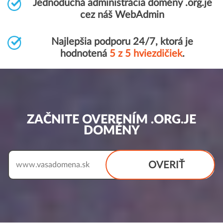
Jednoduchá administrácia domény .org.je
cez náš WebAdmin
Najlepšia podporu 24/7, ktorá je
hodnotená
5 z 5 hviezdičiek
.
ZAČNITE OVERENÍM .ORG.JE
DOMÉNY
OVERIŤ
www.