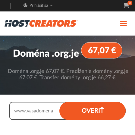
0
Prihlásiť sa
67,07 €
Doména .org.je
Doména .org.je 67,07 €. Predĺženie domény .org.je
67,07 €. Transfer domény .org.je 66,27 €.
.org.je
OVERIŤ
www.