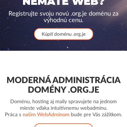
NEMÁTE WEB?
Registrujte svoju novú .org.je doménu za
výhodnú cenu.
Kúpiť doménu .org.je
MODERNÁ ADMINISTRÁCIA
DOMÉNY .ORG.JE
Doménu, hosting aj maily spravujete na jednom
mieste vďaka intuitívnemu webadminu.
Práca s
našim WebAdminom
bude pre Vás zážitkom.