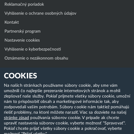
Reklamačný poriadok
Vyhlásenie o ochrane osobných údajov
Kontakt
Partnerský program
Nastavenie cookies
Vyhlásenie o kyberbezpečnosti
Oznámenie o nezákonnom obsahu
Klientská zóna
COOKIES
WebAdmin
Na našich stránkach používame súbory cookie, aby sme vám
umožnili čo najlepšie prezeranie internetových stránok a mohli
WebMail
zlepšovať naše služby. Pokiaľ prijmete všetky súbory cookie, umožní
Zmena hesla (E-mail, FTP, SSH)
nám to prispôsobiť obsah a marketingové informácie tak, aby
zodpovedali vašim potrebám. Súbory cookie nám taktiež pomáhajú
Webhosting
riešiť problémy, na ktoré môžete naraziť. Viac sa dozviete na našej
stránke zásad
používania súborov cookie. V prípade ak chcete
Domény
upraviť nastavenia súborov cookie, vyberte možnosť "Spravovať".
Pokiaľ chcete prijať všetky súbory cookie a pokračovať, vyberte
možnosť "Prijať všetky".