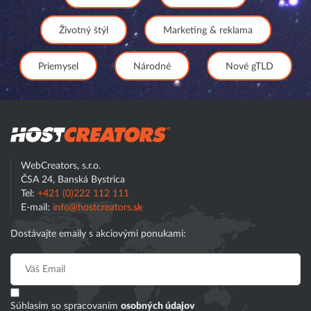
Životný štýl
Marketing & reklama
Priemysel
Národné
Nové gTLD
Hostcreator
WebCreators, s.r.o.
ČSA 24, Banská Bystrica
Tel:
+421 (0)222 112 111
E-mail:
info@hostcreators.sk
Dostávajte emaily s akciovými ponukami:
Súhlasím so spracovaním
osobných údajov