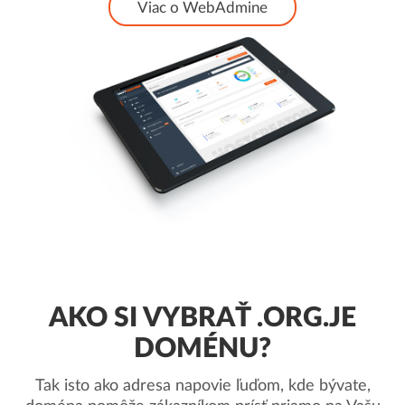
Viac o WebAdmine
AKO SI VYBRAŤ .ORG.JE
DOMÉNU?
Tak isto ako adresa napovie ľuďom, kde bývate,