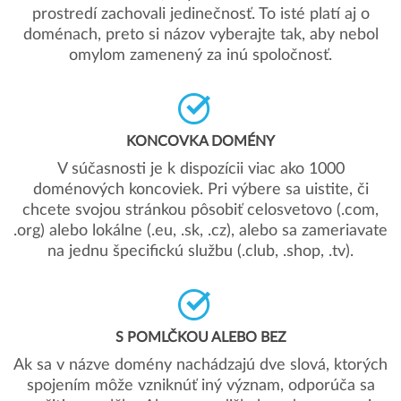
prostredí zachovali jedinečnosť. To isté platí aj o
doménach, preto si názov vyberajte tak, aby nebol
omylom zamenený za inú spoločnosť.
KONCOVKA DOMÉNY
V súčasnosti je k dispozícii viac ako 1000
doménových koncoviek. Pri výbere sa uistite, či
chcete svojou stránkou pôsobiť celosvetovo (.com,
.org) alebo lokálne (.eu, .sk, .cz), alebo sa zameriavate
na jednu špecifickú službu (.club, .shop, .tv).
S POMLČKOU ALEBO BEZ
Ak sa v názve domény nachádzajú dve slová, ktorých
spojením môže vzniknúť iný význam, odporúča sa