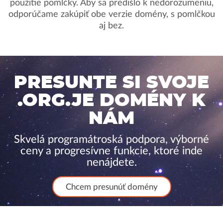
použitie pomlčky. Aby sa predišlo k nedorozumeniu,
odporúčame zakúpiť obe verzie domény, s pomlčkou
aj bez.
PRESUNTE SI SVOJE
.ORG.JE DOMÉNY K
NÁM
Skvelá programátroská podpora, výborné
ceny a progresívne funkcie, ktoré inde
nenájdete.
Chcem presunúť domény