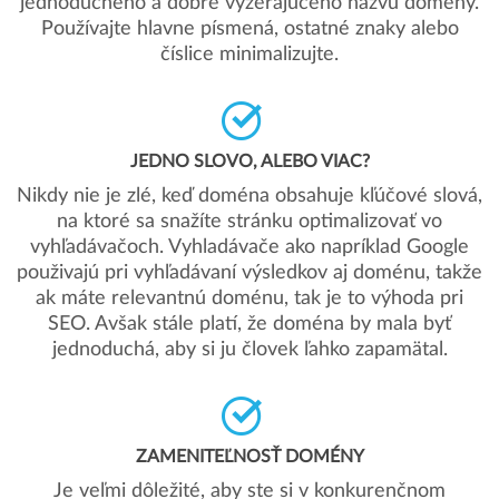
jednoduchého a dobre vyzerajúceho názvu domény.
Používajte hlavne písmená, ostatné znaky alebo
číslice minimalizujte.
JEDNO SLOVO, ALEBO VIAC?
Nikdy nie je zlé, keď doména obsahuje kľúčové slová,
na ktoré sa snažíte stránku optimalizovať vo
vyhľadávačoch. Vyhladávače ako napríklad Google
použivajú pri vyhľadávaní výsledkov aj doménu, takže
ak máte relevantnú doménu, tak je to výhoda pri
SEO. Avšak stále platí, že doména by mala byť
jednoduchá, aby si ju človek ľahko zapamätal.
ZAMENITEĽNOSŤ DOMÉNY
Je veľmi dôležité, aby ste si v konkurenčnom