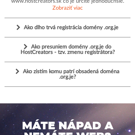
www.hostcreators.sk čo je určite jednoduchšie.
Zobraziť viac
Ako dlho trvá registrácia domény .org.je
Ako presuniem domény .org.je do
HostCreators - tzv. zmenu registrátora?
Ako zistím komu patrí obsadená doména
.org.je?
MÁTE NÁPAD A