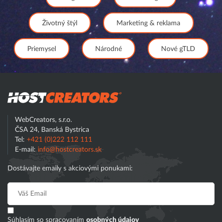
Životný štýl
Marketing & reklama
Priemysel
Národné
Nové gTLD
Hostcreator
WebCreators, s.r.o.
ČSA 24, Banská Bystrica
Tel:
+421 (0)222 112 111
E-mail:
info@hostcreators.sk
Dostávajte emaily s akciovými ponukami:
Súhlasím so spracovaním
osobných údajov