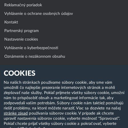
Reklamačný poriadok
Vyhlásenie o ochrane osobných údajov
Kontakt
Partnerský program
Nastavenie cookies
Vyhlásenie o kyberbezpečnosti
Oznámenie o nezákonnom obsahu
Klientská zóna
COOKIES
WebAdmin
Na našich stránkach používame súbory cookie, aby sme vám
umožnili čo najlepšie prezeranie internetových stránok a mohli
WebMail
zlepšovať naše služby. Pokiaľ prijmete všetky súbory cookie, umožní
Zmena hesla (E-mail, FTP, SSH)
nám to prispôsobiť obsah a marketingové informácie tak, aby
zodpovedali vašim potrebám. Súbory cookie nám taktiež pomáhajú
Webhosting
riešiť problémy, na ktoré môžete naraziť. Viac sa dozviete na našej
stránke zásad
používania súborov cookie. V prípade ak chcete
Domény
upraviť nastavenia súborov cookie, vyberte možnosť "Spravovať".
Pokiaľ chcete prijať všetky súbory cookie a pokračovať, vyberte