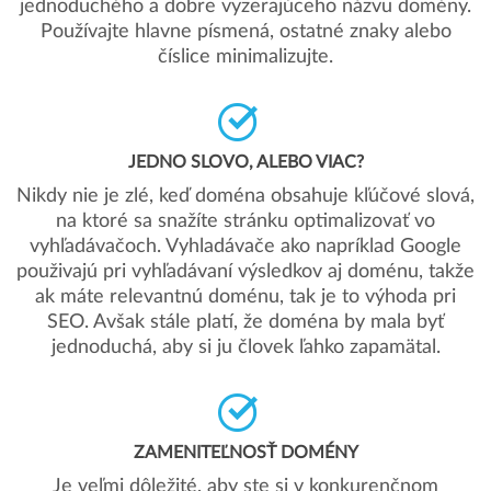
jednoduchého a dobre vyzerajúceho názvu domény.
Používajte hlavne písmená, ostatné znaky alebo
číslice minimalizujte.
JEDNO SLOVO, ALEBO VIAC?
Nikdy nie je zlé, keď doména obsahuje kľúčové slová,
na ktoré sa snažíte stránku optimalizovať vo
vyhľadávačoch. Vyhladávače ako napríklad Google
použivajú pri vyhľadávaní výsledkov aj doménu, takže
ak máte relevantnú doménu, tak je to výhoda pri
SEO. Avšak stále platí, že doména by mala byť
jednoduchá, aby si ju človek ľahko zapamätal.
ZAMENITEĽNOSŤ DOMÉNY
Je veľmi dôležité, aby ste si v konkurenčnom