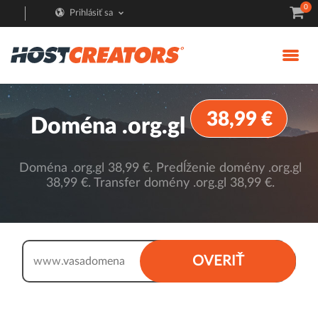
0
Prihlásiť sa
38,99 €
Doména .org.gl
Doména .org.gl 38,99 €. Predĺženie domény .org.gl
38,99 €. Transfer domény .org.gl 38,99 €.
.org.gl
OVERIŤ
www.