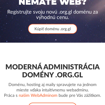
NEMÁTE WEB?
Registrujte svoju novú .org.gl doménu za
výhodnú cenu.
Kúpiť doménu .org.gl
MODERNÁ ADMINISTRÁCIA
DOMÉNY .ORG.GL
Doménu, hosting aj maily spravujete na jednom
mieste vďaka intuitívnemu webadminu.
Práca s
našim WebAdminom
bude pre Vás zážitkom.