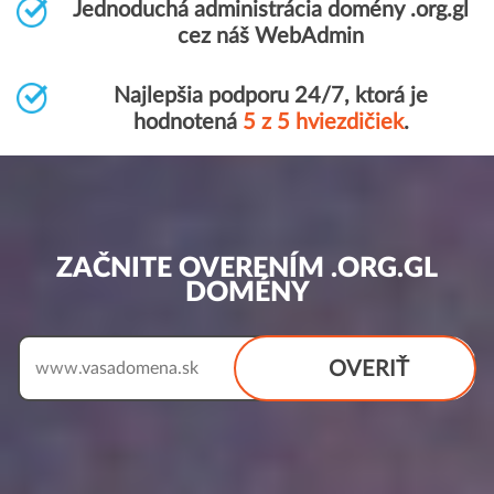
Jednoduchá administrácia domény .org.gl
cez náš WebAdmin
Najlepšia podporu 24/7, ktorá je
hodnotená
5 z 5 hviezdičiek
.
ZAČNITE OVERENÍM .ORG.GL
DOMÉNY
OVERIŤ
www.