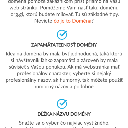
doména pomôže zákazníkom prísť priamo na Vašu
web stránku. Pomôžeme Vám násť takú doménu
.org.gl, ktorú budete milovať. Tu sú základné tipy.
Neviete
čo je to Doména
?
ZAPAMÄTATEĽNOSŤ DOMÉNY
Ideálna doména by mala byť jednoduchá, taká ktorú
si návštevník ľahko zapamätá a zároveň by mala
súvisieť s Vašou ponukou. Ak má webstránka mať
profesionálny charakter, vyberte si nejaký
profesionálny názov, ak humorný, tak môžete použiť
humorný názov a podobne.
DĹŽKA NÁZVU DOMÉNY
Snažte sa o výber čo najviac výstižného,