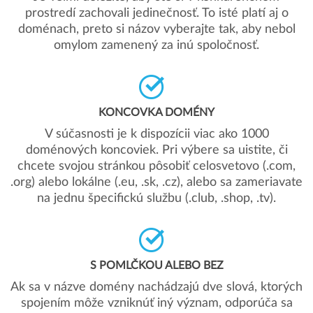
prostredí zachovali jedinečnosť. To isté platí aj o
doménach, preto si názov vyberajte tak, aby nebol
omylom zamenený za inú spoločnosť.
KONCOVKA DOMÉNY
V súčasnosti je k dispozícii viac ako 1000
doménových koncoviek. Pri výbere sa uistite, či
chcete svojou stránkou pôsobiť celosvetovo (.com,
.org) alebo lokálne (.eu, .sk, .cz), alebo sa zameriavate
na jednu špecifickú službu (.club, .shop, .tv).
S POMLČKOU ALEBO BEZ
Ak sa v názve domény nachádzajú dve slová, ktorých
spojením môže vzniknúť iný význam, odporúča sa