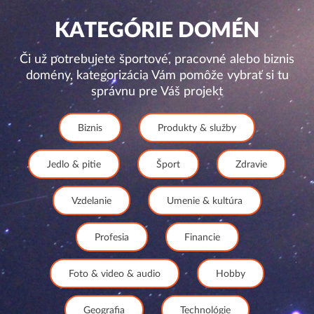
KATEGÓRIE DOMÉN
Či už potrebujete športové, pracovné alebo biznis
domény, kategorizácia Vám pomôže vybrať si tu
správnu pre Váš projekt
Biznis
Produkty & služby
Jedlo & pitie
Šport
Zdravie
Vzdelanie
Umenie & kultúra
Profesia
Financie
Foto & video & audio
Hobby
Geografia
Technológie