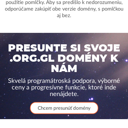
použitie pomlčky. Aby sa predišlo k nedorozumeniu,
odporúčame zakúpiť obe verzie domény, s pomlčkou
aj bez.
PRESUNTE SI SVOJE
.ORG.GL DOMÉNY K
NÁM
Skvelá programátroská podpora, výborné
ceny a progresívne funkcie, ktoré inde
nenájdete.
Chcem presunúť domény