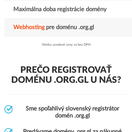
Maximálna doba registrácie domény
Webhosting
pre doménu .org.gl
Všetky uvedené ceny sú bez DPH
PREČO REGISTROVAŤ
DOMÉNU .ORG.GL U NÁS?
Sme spoľahlivý slovenský registrátor
domén .org.gl
Predávame domény .org.gl za nákupné