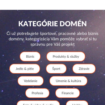
KATEGÓRIE DOMÉN
Či už potrebujete športové, pracovné alebo biznis
domény, kategorizácia Vám pomôže vybrať si tu
správnu pre Váš projekt
Biznis
Produkty & služby
Jedlo & pitie
Šport
Zdravie
Vzdelanie
Umenie & kultúra
Profesia
Financie