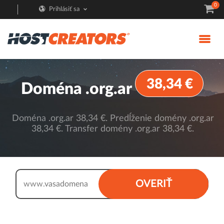
0
Prihlásiť sa
38,34 €
Doména .org.ar
Doména .org.ar 38,34 €. Predĺženie domény .org.ar
38,34 €. Transfer domény .org.ar 38,34 €.
.org.ar
OVERIŤ
www.