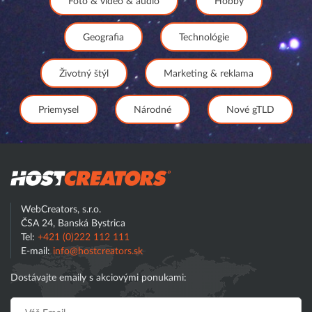
Foto & video & audio
Hobby
Geografia
Technológie
Životný štýl
Marketing & reklama
Priemysel
Národné
Nové gTLD
Hostcreator
WebCreators, s.r.o.
ČSA 24, Banská Bystrica
Tel:
+421 (0)222 112 111
E-mail:
info@hostcreators.sk
Dostávajte emaily s akciovými ponukami: