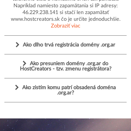
Napríklad namiesto zapamätania si IP adresy:
46.229.238.141 si stačí len zapamätať
www.hostcreators.sk čo je určite jednoduchšie.
Zobraziť viac
Ako dlho trvá registrácia domény .org.ar
Ako presuniem domény .org.ar do
HostCreators - tzv. zmenu registrátora?
Ako zistím komu patrí obsadená doména
.org.ar?