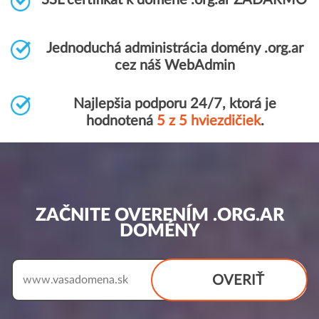
SSL certifikát k doméne .org.ar ZADARMO
Jednoduchá administrácia domény .org.ar
cez náš WebAdmin
Najlepšia podporu 24/7, ktorá je
hodnotená
5 z 5 hviezdičiek
.
ZAČNITE OVERENÍM .ORG.AR
DOMÉNY
OVERIŤ
www.