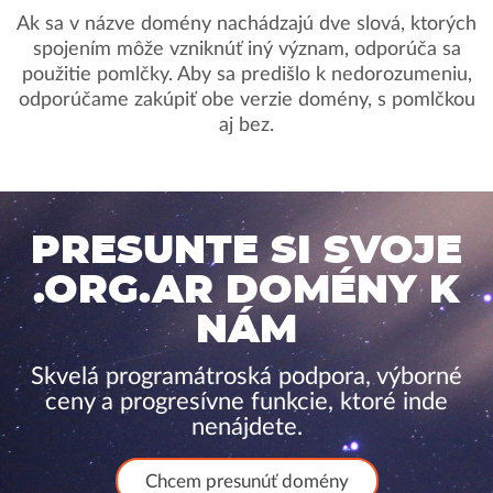
Ak sa v názve domény nachádzajú dve slová, ktorých
spojením môže vzniknúť iný význam, odporúča sa
použitie pomlčky. Aby sa predišlo k nedorozumeniu,
odporúčame zakúpiť obe verzie domény, s pomlčkou
aj bez.
PRESUNTE SI SVOJE
.ORG.AR DOMÉNY K
NÁM
Skvelá programátroská podpora, výborné
ceny a progresívne funkcie, ktoré inde
nenájdete.
Chcem presunúť domény