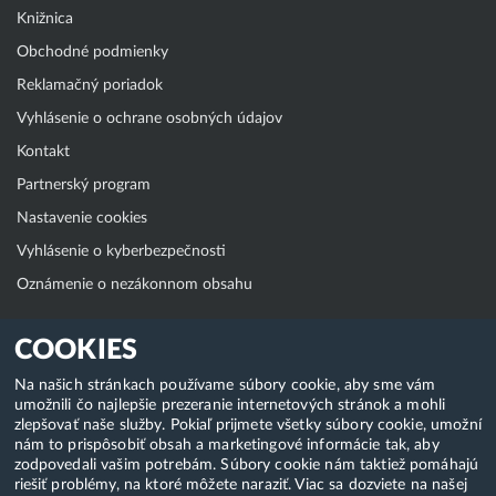
Knižnica
Obchodné podmienky
Reklamačný poriadok
Vyhlásenie o ochrane osobných údajov
Kontakt
Partnerský program
Nastavenie cookies
Vyhlásenie o kyberbezpečnosti
Oznámenie o nezákonnom obsahu
Klientská zóna
COOKIES
WebAdmin
Na našich stránkach používame súbory cookie, aby sme vám
umožnili čo najlepšie prezeranie internetových stránok a mohli
WebMail
zlepšovať naše služby. Pokiaľ prijmete všetky súbory cookie, umožní
Zmena hesla (E-mail, FTP, SSH)
nám to prispôsobiť obsah a marketingové informácie tak, aby
zodpovedali vašim potrebám. Súbory cookie nám taktiež pomáhajú
Webhosting
riešiť problémy, na ktoré môžete naraziť. Viac sa dozviete na našej