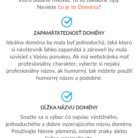
ktorú budete milovať. Tu sú základné tipy.
Neviete
čo je to Doména
?
ZAPAMÄTATEĽNOSŤ DOMÉNY
Ideálna doména by mala byť jednoduchá, taká ktorú
si návštevník ľahko zapamätá a zároveň by mala
súvisieť s Vašou ponukou. Ak má webstránka mať
profesionálny charakter, vyberte si nejaký
profesionálny názov, ak humorný, tak môžete použiť
humorný názov a podobne.
DĹŽKA NÁZVU DOMÉNY
Snažte sa o výber čo najviac výstižného,
jednoduchého a dobre vyzerajúceho názvu domény.
Používajte hlavne písmená, ostatné znaky alebo