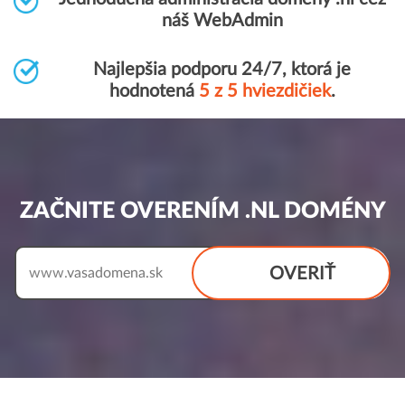
náš WebAdmin
Najlepšia podporu 24/7, ktorá je
hodnotená
5 z 5 hviezdičiek
.
ZAČNITE OVERENÍM .NL DOMÉNY
OVERIŤ
www.