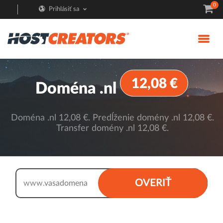
0
Prihlásiť sa
12,08 €
Doména .nl
Doména .nl 12,08 €. Predĺženie domény .nl 12,08 €.
Transfer domény .nl 12,08 €.
.nl
OVERIŤ
www.