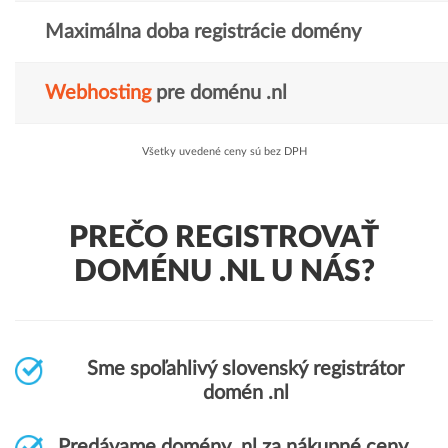
Maximálna doba registrácie domény
Webhosting
pre doménu .nl
Všetky uvedené ceny sú bez DPH
PREČO REGISTROVAŤ
DOMÉNU .NL U NÁS?
Sme spoľahlivý slovenský registrátor
domén .nl
Predávame domény .nl za nákupné ceny