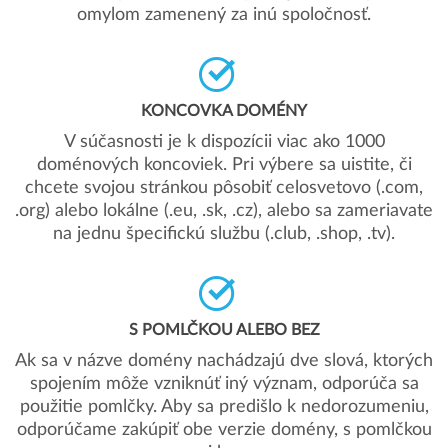
omylom zamenený za inú spoločnosť.
KONCOVKA DOMÉNY
V súčasnosti je k dispozícii viac ako 1000
doménových koncoviek. Pri výbere sa uistite, či
chcete svojou stránkou pôsobiť celosvetovo (.com,
.org) alebo lokálne (.eu, .sk, .cz), alebo sa zameriavate
na jednu špecifickú službu (.club, .shop, .tv).
S POMLČKOU ALEBO BEZ
Ak sa v názve domény nachádzajú dve slová, ktorých
spojením môže vzniknúť iný význam, odporúča sa
použitie pomlčky. Aby sa predišlo k nedorozumeniu,
odporúčame zakúpiť obe verzie domény, s pomlčkou