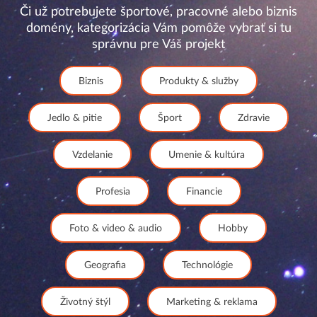
Či už potrebujete športové, pracovné alebo biznis
domény, kategorizácia Vám pomôže vybrať si tu
správnu pre Váš projekt
Biznis
Produkty & služby
Jedlo & pitie
Šport
Zdravie
Vzdelanie
Umenie & kultúra
Profesia
Financie
Foto & video & audio
Hobby
Geografia
Technológie
Životný štýl
Marketing & reklama