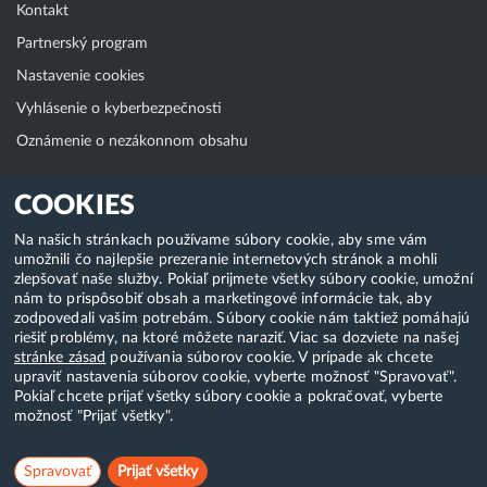
Kontakt
Partnerský program
Nastavenie cookies
Vyhlásenie o kyberbezpečnosti
Oznámenie o nezákonnom obsahu
Klientská zóna
COOKIES
WebAdmin
Na našich stránkach používame súbory cookie, aby sme vám
umožnili čo najlepšie prezeranie internetových stránok a mohli
WebMail
zlepšovať naše služby. Pokiaľ prijmete všetky súbory cookie, umožní
Zmena hesla (E-mail, FTP, SSH)
nám to prispôsobiť obsah a marketingové informácie tak, aby
zodpovedali vašim potrebám. Súbory cookie nám taktiež pomáhajú
Webhosting
riešiť problémy, na ktoré môžete naraziť. Viac sa dozviete na našej
stránke zásad
používania súborov cookie. V prípade ak chcete
Domény
upraviť nastavenia súborov cookie, vyberte možnosť "Spravovať".
Pokiaľ chcete prijať všetky súbory cookie a pokračovať, vyberte
možnosť "Prijať všetky".
Copyright & 2018-2026 HostCreators. Všetky práva vyhradené
Spravovať
Prijať všetky