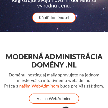
Registrujte svoju novú .nl doménu za
výhodnú cenu.
Kúpiť doménu .nl
MODERNÁ ADMINISTRÁCIA
DOMÉNY .NL
Doménu, hosting aj maily spravujete na jednom
mieste vďaka intuitívnemu webadminu.
Práca s
našim WebAdminom
bude pre Vás zážitkom.
Viac o WebAdmine