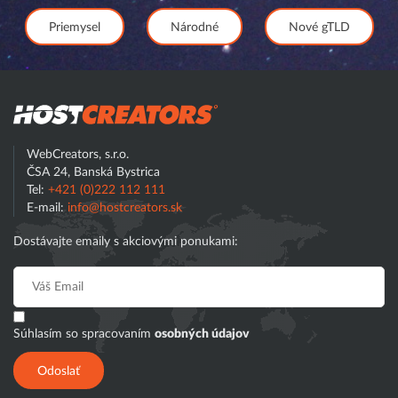
Priemysel
Národné
Nové gTLD
Hostcreator
WebCreators, s.r.o.
ČSA 24, Banská Bystrica
Tel:
+421 (0)222 112 111
E-mail:
info@hostcreators.sk
Dostávajte emaily s akciovými ponukami:
Súhlasím so spracovaním
osobných údajov
Odoslať