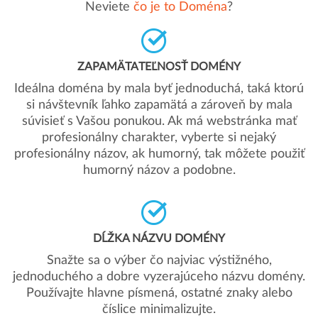
Neviete
čo je to Doména
?
ZAPAMÄTATEĽNOSŤ DOMÉNY
Ideálna doména by mala byť jednoduchá, taká ktorú
si návštevník ľahko zapamätá a zároveň by mala
súvisieť s Vašou ponukou. Ak má webstránka mať
profesionálny charakter, vyberte si nejaký
profesionálny názov, ak humorný, tak môžete použiť
humorný názov a podobne.
DĹŽKA NÁZVU DOMÉNY
Snažte sa o výber čo najviac výstižného,
jednoduchého a dobre vyzerajúceho názvu domény.
Používajte hlavne písmená, ostatné znaky alebo
číslice minimalizujte.