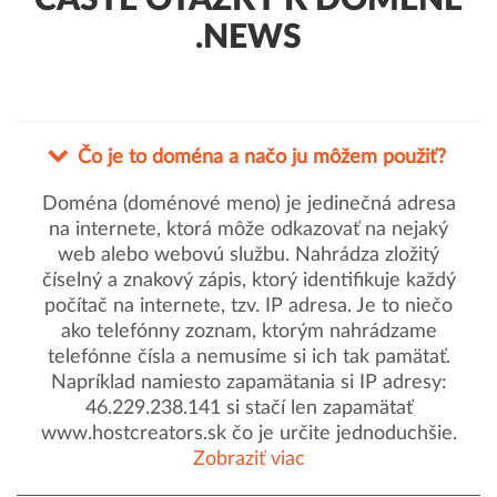
ČASTÉ OTÁZKY K DOMÉNE
.NEWS
Čo je to doména a načo ju môžem použiť?
Doména (doménové meno) je jedinečná adresa
na internete, ktorá môže odkazovať na nejaký
web alebo webovú službu. Nahrádza zložitý
číselný a znakový zápis, ktorý identifikuje každý
počítač na internete, tzv. IP adresa. Je to niečo
ako telefónny zoznam, ktorým nahrádzame
telefónne čísla a nemusíme si ich tak pamätať.
Napríklad namiesto zapamätania si IP adresy:
46.229.238.141 si stačí len zapamätať
www.hostcreators.sk čo je určite jednoduchšie.
Zobraziť viac