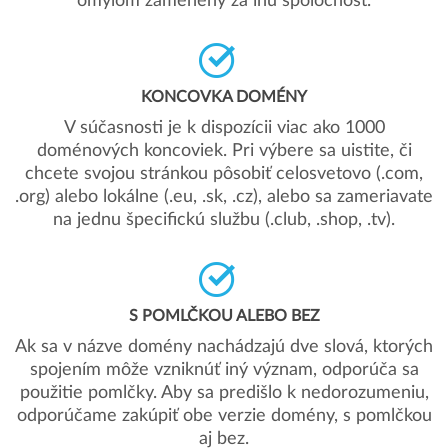
omylom zamenený za inú spoločnosť.
KONCOVKA DOMÉNY
V súčasnosti je k dispozícii viac ako 1000
doménových koncoviek. Pri výbere sa uistite, či
chcete svojou stránkou pôsobiť celosvetovo (.com,
.org) alebo lokálne (.eu, .sk, .cz), alebo sa zameriavate
na jednu špecifickú službu (.club, .shop, .tv).
S POMLČKOU ALEBO BEZ
Ak sa v názve domény nachádzajú dve slová, ktorých
spojením môže vzniknúť iný význam, odporúča sa
použitie pomlčky. Aby sa predišlo k nedorozumeniu,
odporúčame zakúpiť obe verzie domény, s pomlčkou
aj bez.