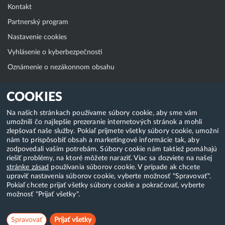
Kontakt
Partnerský program
Nastavenie cookies
Vyhlásenie o kyberbezpečnosti
Oznámenie o nezákonnom obsahu
Klientská zóna
COOKIES
WebAdmin
Na našich stránkach používame súbory cookie, aby sme vám
umožnili čo najlepšie prezeranie internetových stránok a mohli
WebMail
zlepšovať naše služby. Pokiaľ prijmete všetky súbory cookie, umožní
Zmena hesla (E-mail, FTP, SSH)
nám to prispôsobiť obsah a marketingové informácie tak, aby
zodpovedali vašim potrebám. Súbory cookie nám taktiež pomáhajú
Webhosting
riešiť problémy, na ktoré môžete naraziť. Viac sa dozviete na našej
stránke zásad
používania súborov cookie. V prípade ak chcete
Domény
upraviť nastavenia súborov cookie, vyberte možnosť "Spravovať".
Pokiaľ chcete prijať všetky súbory cookie a pokračovať, vyberte
možnosť "Prijať všetky".
Copyright & 2018-2026 HostCreators. Všetky práva vyhradené
Spravovať
Prijať všetky