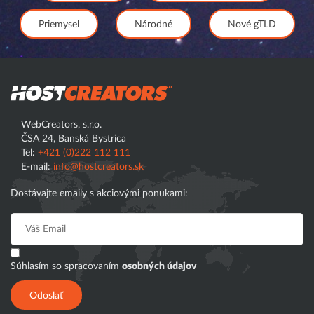
Priemysel
Národné
Nové gTLD
Hostcreator
WebCreators, s.r.o.
ČSA 24, Banská Bystrica
Tel:
+421 (0)222 112 111
E-mail:
info@hostcreators.sk
Dostávajte emaily s akciovými ponukami:
Súhlasím so spracovaním
osobných údajov
Odoslať