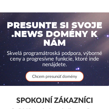
PRESUNTE SI SVOJE
.NEWS DOMÉNY K
NÁM
Skvelá programátroská podpora, výborné
ceny a progresívne funkcie, ktoré inde
nenájdete.
Chcem presunúť domény
SPOKOJNÍ ZÁKAZNÍCI