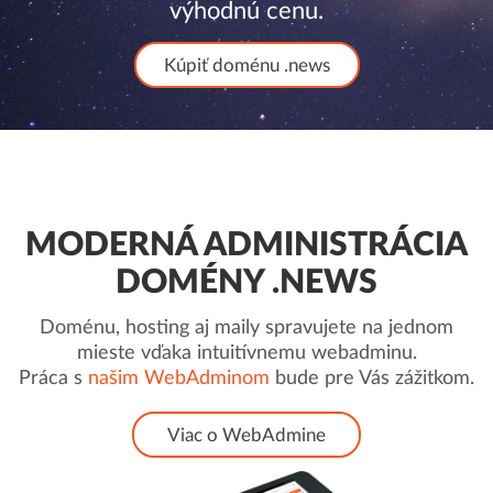
výhodnú cenu.
Kúpiť doménu .news
MODERNÁ ADMINISTRÁCIA
DOMÉNY .NEWS
Doménu, hosting aj maily spravujete na jednom
mieste vďaka intuitívnemu webadminu.
Práca s
našim WebAdminom
bude pre Vás zážitkom.
Viac o WebAdmine