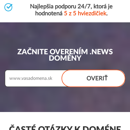
Najlepšia podporu 24/7, ktorá je
hodnotená
5 z 5 hviezdičiek
.
ZAČNITE OVERENÍM .NEWS
DOMÉNY
OVERIŤ
www.