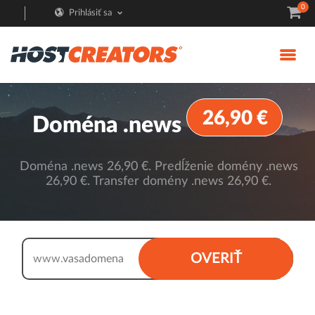
0
Prihlásiť sa
26,90 €
Doména .news
Doména .news 26,90 €. Predĺženie domény .news
26,90 €. Transfer domény .news 26,90 €.
.news
OVERIŤ
www.