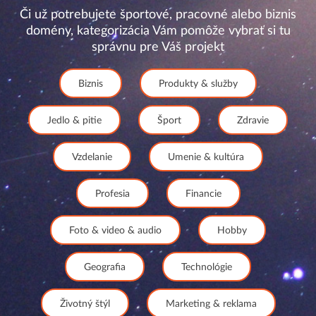
Či už potrebujete športové, pracovné alebo biznis
domény, kategorizácia Vám pomôže vybrať si tu
správnu pre Váš projekt
Biznis
Produkty & služby
Jedlo & pitie
Šport
Zdravie
Vzdelanie
Umenie & kultúra
Profesia
Financie
Foto & video & audio
Hobby
Geografia
Technológie
Životný štýl
Marketing & reklama