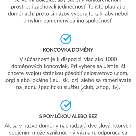
Je veľmi dôležité, aby ste si v konkurenčnom
prostredí zachovali jedinečnosť. To isté platí aj o
doménach, preto si názov vyberajte tak, aby nebol
omylom zamenený za inú spoločnosť.
KONCOVKA DOMÉNY
V súčasnosti je k dispozícii viac ako 1000
doménových koncoviek. Pri výbere sa uistite, či
chcete svojou stránkou pôsobiť celosvetovo (.com,
.org) alebo lokálne (.eu, .sk, .cz), alebo sa zameriavate
na jednu špecifickú službu (.club, .shop, .tv).
S POMLČKOU ALEBO BEZ
Ak sa v názve domény nachádzajú dve slová, ktorých
spojením môže vzniknúť iný význam, odporúča sa