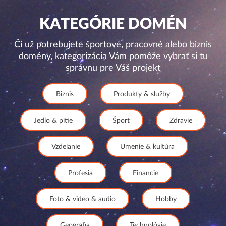
KATEGÓRIE DOMÉN
Či už potrebujete športové, pracovné alebo biznis
domény, kategorizácia Vám pomôže vybrať si tu
správnu pre Váš projekt
Biznis
Produkty & služby
Jedlo & pitie
Šport
Zdravie
Vzdelanie
Umenie & kultúra
Profesia
Financie
Foto & video & audio
Hobby
Geografia
Technológie