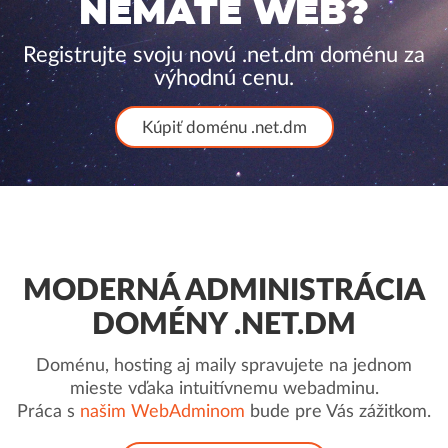
NEMÁTE WEB?
Registrujte svoju novú .net.dm doménu za
výhodnú cenu.
Kúpiť doménu .net.dm
MODERNÁ ADMINISTRÁCIA
DOMÉNY .NET.DM
Doménu, hosting aj maily spravujete na jednom
mieste vďaka intuitívnemu webadminu.
Práca s
našim WebAdminom
bude pre Vás zážitkom.