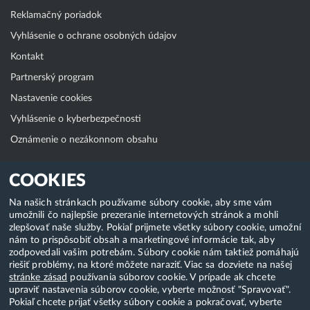
Reklamačný poriadok
Vyhlásenie o ochrane osobných údajov
Kontakt
Partnerský program
Nastavenie cookies
Vyhlásenie o kyberbezpečnosti
Oznámenie o nezákonnom obsahu
Klientská zóna
COOKIES
WebAdmin
Na našich stránkach používame súbory cookie, aby sme vám
umožnili čo najlepšie prezeranie internetových stránok a mohli
WebMail
zlepšovať naše služby. Pokiaľ prijmete všetky súbory cookie, umožní
Zmena hesla (E-mail, FTP, SSH)
nám to prispôsobiť obsah a marketingové informácie tak, aby
zodpovedali vašim potrebám. Súbory cookie nám taktiež pomáhajú
Webhosting
riešiť problémy, na ktoré môžete naraziť. Viac sa dozviete na našej
stránke zásad
používania súborov cookie. V prípade ak chcete
Domény
upraviť nastavenia súborov cookie, vyberte možnosť "Spravovať".
Pokiaľ chcete prijať všetky súbory cookie a pokračovať, vyberte