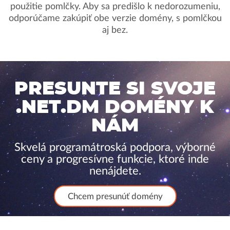
použitie pomlčky. Aby sa predišlo k nedorozumeniu,
odporúčame zakúpiť obe verzie domény, s pomlčkou
aj bez.
PRESUNTE SI SVOJE
.NET.DM DOMÉNY K
NÁM
Skvelá programátroská podpora, výborné
ceny a progresívne funkcie, ktoré inde
nenájdete.
Chcem presunúť domény