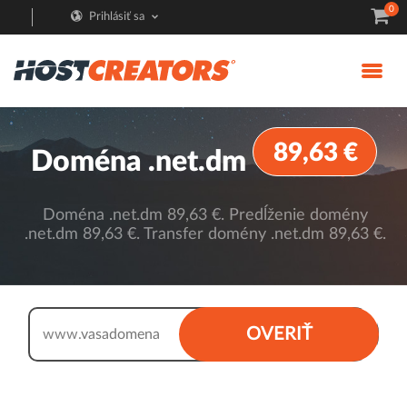
0
Prihlásiť sa
89,63 €
Doména .net.dm
Doména .net.dm 89,63 €. Predĺženie domény
.net.dm 89,63 €. Transfer domény .net.dm 89,63 €.
.net.dm
OVERIŤ
www.