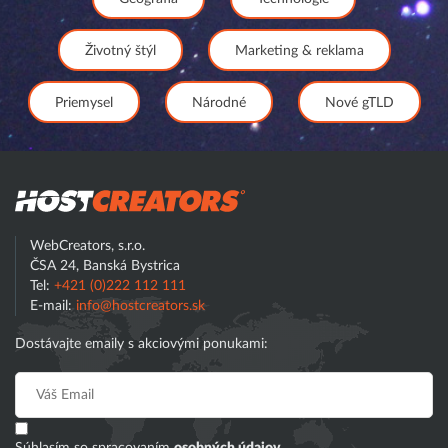
Životný štýl
Marketing & reklama
Priemysel
Národné
Nové gTLD
Hostcreator
WebCreators, s.r.o.
ČSA 24, Banská Bystrica
Tel:
+421 (0)222 112 111
E-mail:
info@hostcreators.sk
Dostávajte emaily s akciovými ponukami: