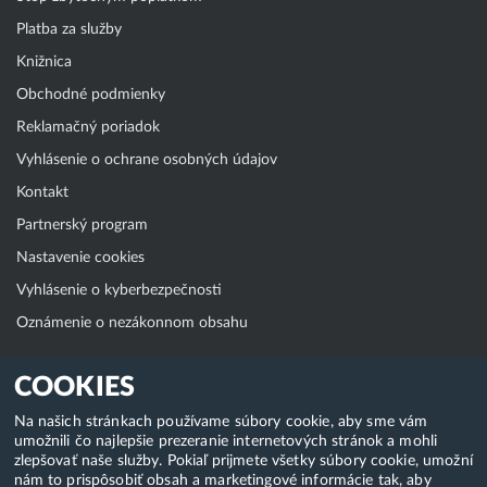
Platba za služby
Knižnica
Obchodné podmienky
Reklamačný poriadok
Vyhlásenie o ochrane osobných údajov
Kontakt
Partnerský program
Nastavenie cookies
Vyhlásenie o kyberbezpečnosti
Oznámenie o nezákonnom obsahu
Klientská zóna
COOKIES
WebAdmin
Na našich stránkach používame súbory cookie, aby sme vám
umožnili čo najlepšie prezeranie internetových stránok a mohli
WebMail
zlepšovať naše služby. Pokiaľ prijmete všetky súbory cookie, umožní
Zmena hesla (E-mail, FTP, SSH)
nám to prispôsobiť obsah a marketingové informácie tak, aby