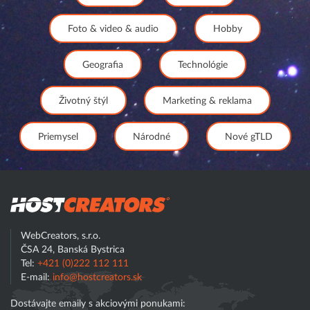
Foto & video & audio
Hobby
Geografia
Technológie
Životný štýl
Marketing & reklama
Priemysel
Národné
Nové gTLD
Hostcreator
WebCreators, s.r.o.
ČSA 24, Banská Bystrica
Tel:
+421 (0)222 112 111
E-mail:
info@hostcreators.sk
Dostávajte emaily s akciovými ponukami: