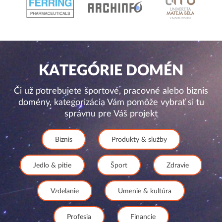
KATEGÓRIE DOMÉN
Či už potrebujete športové, pracovné alebo biznis
domény, kategorizácia Vám pomôže vybrať si tu
správnu pre Váš projekt
Biznis
Produkty & služby
Jedlo & pitie
Šport
Zdravie
Vzdelanie
Umenie & kultúra
Profesia
Financie