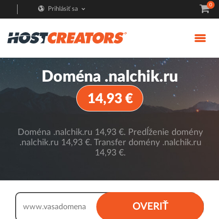
0
Prihlásiť sa
Doména .nalchik.ru
14,93 €
Doména .nalchik.ru 14,93 €. Predĺženie domény
.nalchik.ru 14,93 €. Transfer domény .nalchik.ru
14,93 €.
.nalchik.ru
OVERIŤ
www.