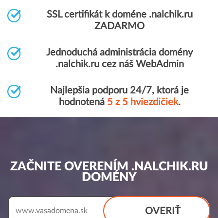
SSL certifikát k doméne .nalchik.ru
ZADARMO
Jednoduchá administrácia domény
.nalchik.ru cez náš WebAdmin
Najlepšia podporu 24/7, ktorá je
hodnotená
5 z 5 hviezdičiek
.
ZAČNITE OVERENÍM .NALCHIK.RU
DOMÉNY
OVERIŤ
www.