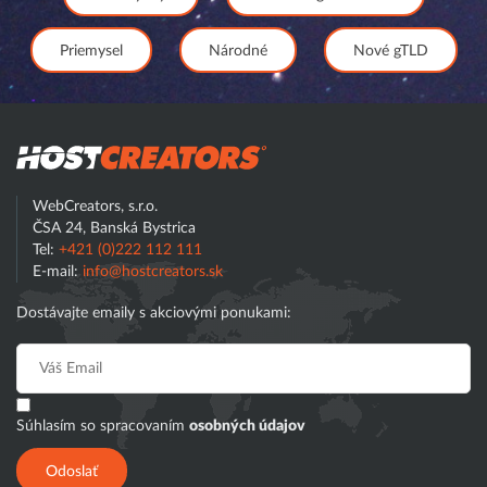
Priemysel
Národné
Nové gTLD
Hostcreator
WebCreators, s.r.o.
ČSA 24, Banská Bystrica
Tel:
+421 (0)222 112 111
E-mail:
info@hostcreators.sk
Dostávajte emaily s akciovými ponukami:
Súhlasím so spracovaním
osobných údajov
Odoslať