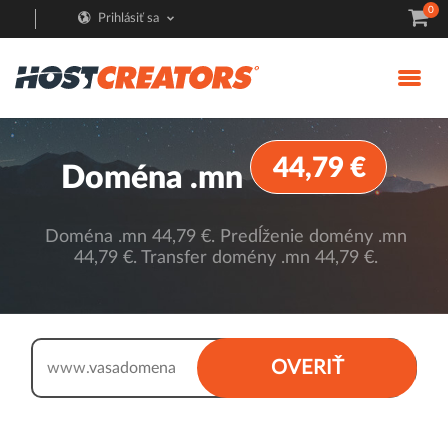
0
Prihlásiť sa
44,79 €
Doména .mn
Doména .mn 44,79 €. Predĺženie domény .mn
44,79 €. Transfer domény .mn 44,79 €.
.mn
OVERIŤ
www.