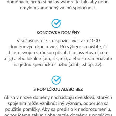
doménach, preto si názov vyberajte tak, aby nebol
omylom zamenený za inú spoločnosť.
KONCOVKA DOMÉNY
V súčasnosti je k dispozícii viac ako 1000
doménových koncoviek. Pri výbere sa uistite, či
chcete svojou stránkou pôsobiť celosvetovo (.com,
.org) alebo lokálne (.eu, .sk, .cz), alebo sa zameriavate
na jednu špecifickú službu (.club, .shop, .tv).
S POMLČKOU ALEBO BEZ
Ak sa v názve domény nachádzajú dve slová, ktorých
spojením môže vzniknúť iný význam, odporúča sa
použitie pomlčky. Aby sa predišlo k nedorozumeniu,
odporúčame zakúpiť obe verzie domény, s pomlčkou