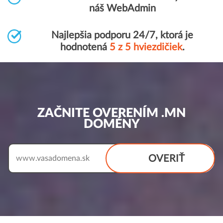
náš WebAdmin
Najlepšia podporu 24/7, ktorá je
hodnotená
5 z 5 hviezdičiek
.
ZAČNITE OVERENÍM .MN
DOMÉNY
OVERIŤ
www.