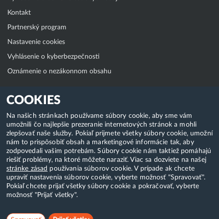
Kontakt
Partnerský program
Nastavenie cookies
Vyhlásenie o kyberbezpečnosti
Oznámenie o nezákonnom obsahu
Klientská zóna
COOKIES
WebAdmin
Na našich stránkach používame súbory cookie, aby sme vám
umožnili čo najlepšie prezeranie internetových stránok a mohli
WebMail
zlepšovať naše služby. Pokiaľ prijmete všetky súbory cookie, umožní
Zmena hesla (E-mail, FTP, SSH)
nám to prispôsobiť obsah a marketingové informácie tak, aby
zodpovedali vašim potrebám. Súbory cookie nám taktiež pomáhajú
Webhosting
riešiť problémy, na ktoré môžete naraziť. Viac sa dozviete na našej
stránke zásad
používania súborov cookie. V prípade ak chcete
Domény
upraviť nastavenia súborov cookie, vyberte možnosť "Spravovať".
Pokiaľ chcete prijať všetky súbory cookie a pokračovať, vyberte
možnosť "Prijať všetky".
Copyright & 2018-2026 HostCreators. Všetky práva vyhradené