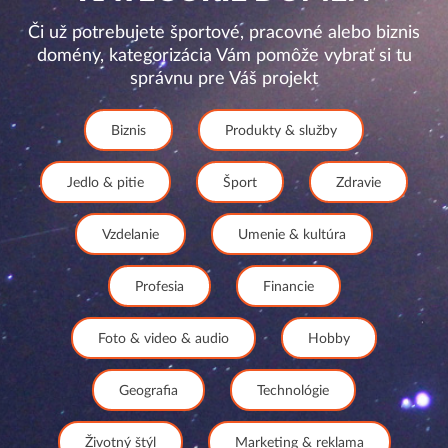
Či už potrebujete športové, pracovné alebo biznis
domény, kategorizácia Vám pomôže vybrať si tu
správnu pre Váš projekt
Biznis
Produkty & služby
Jedlo & pitie
Šport
Zdravie
Vzdelanie
Umenie & kultúra
Profesia
Financie
Foto & video & audio
Hobby
Geografia
Technológie
Životný štýl
Marketing & reklama